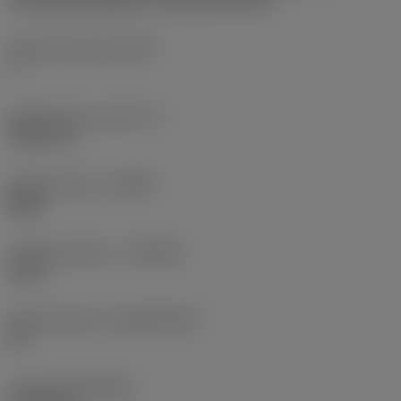
CoroThread 266/254 -internal size 16R
Snijkant telling
(CEDC)
3
Ingeschreven cirkel
(IC)
9,525 mm
Spoedrichting
(HAND)
Right
Hardmetaalsoort
(GRADE)
1125
Basismateriaal
(SUBSTRATE)
HC
Coating
(COATING)