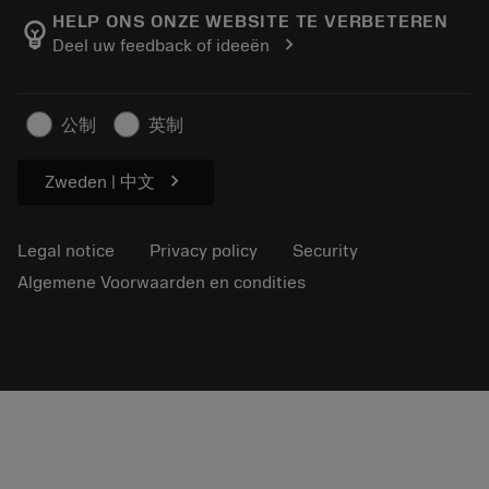
Manufacturing wellness
Track your order
HELP ONS ONZE WEBSITE TE VERBETEREN
emoji_objects
chevron_right
Deel uw feedback of ideeën
Career
Make a quotation
Sustainable business
Artikelen
公制
英制
For press
chevron_right
Zweden | 中文
Legal notice
Privacy policy
Security
Algemene Voorwaarden en condities