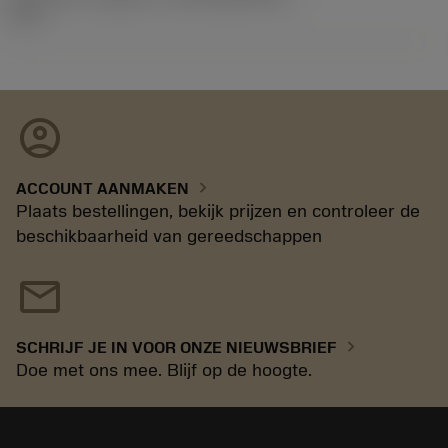
11.1
account_circle
chevron_right
ACCOUNT AANMAKEN
Plaats bestellingen, bekijk prijzen en controleer de
beschikbaarheid van gereedschappen
mail
chevron_right
SCHRIJF JE IN VOOR ONZE NIEUWSBRIEF
Doe met ons mee. Blijf op de hoogte.