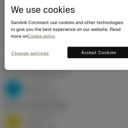
EAN: 25965643
We use cookies
ANSI: CPMT 06 02 04-
PM 4425
Sandvik Coromant use cookies and other technologies
Generieke
deployed_code
Toon 3D model
remove
add
to give you the best experience on our website. Read
weergave
shopping_cart
Voeg t
more on
Cookie policy
Accept Cookies
Change settings
Startwaarden
P2.1.Z.AN
,
Hardheid: 175 HB
a
0.46 mm
p
P
nap
4
v
160 m/min
c
M1.0.Z.AQ
,
Hardheid: 200 HB
a
0.46 mm
p
M
nap
4