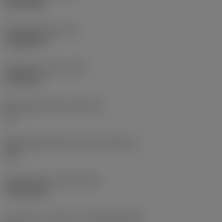
PVD TiAlN
Wisselplaatdikte
(S)
3,9688 mm
Gewicht van item
(WT)
0,0043 kg
Wisselplaatzitting
(SSC_M)
16
Wisselplaatzitting code inch
(SSC_N)
3/8
Release date
(ValFrom20)
18-02-2011
Introductie vrijgave id
(RELEASEPACK)