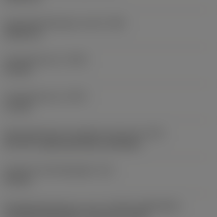
Schroefdraadhoogte verschil
(HB)
0,045 mm
Profielafstand ex
(PDX)
0,9 mm
Profielafstand ey
(PDY)
1,3 mm
Montagestijlcode wisselplaat (metrisch)
(IFS)
40°-60° countersunk hole, rail bottom
Diameter bevestigingsgat
(D1)
4,4 mm
Wisselplaatgrootte en vorm
(CUTINT_SIZESHAPE)