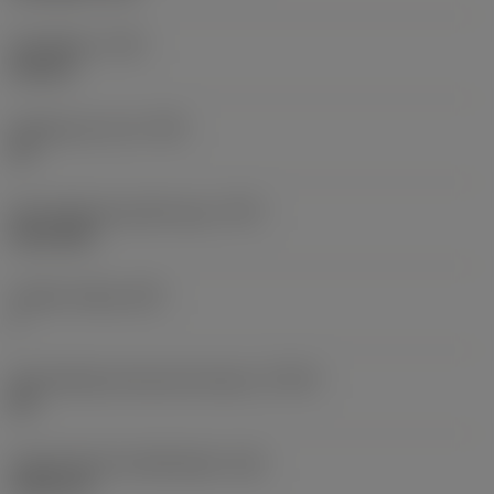
Draadtype
(TTP)
internal
Gangen per inch
(TPI)
32
Schroefdraad profiel type
(TPT)
full profile
Tanden telling
(NT)
1
Schroefdraad tolerantie klasse
(TCTR)
2B
Theoretische draadhoogte
(HA)
0,503 mm