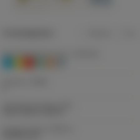
Productgegevens
Metrisch
Inch
Materiaalklassificatie niveau 1
(TMC1ISO)
P
M
K
N
S
H
Geometrie
(CBMD)
A
Schroefdraad vormtype
(THFT)
UN 60°, UNC 60°, UNF 60°
Standaard nummer
(STDNO_1)
ISO 5864-1978