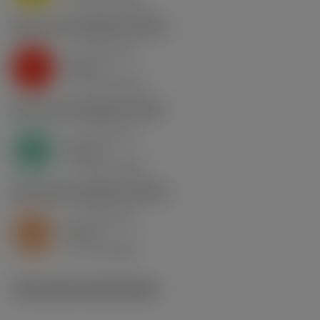
v
130 m/min
c
K2.2.C.UT
,
Hardheid: 245 HB
a
0.46 mm
p
K
nap
5
v
130 m/min
c
N1.3.C.AG
,
Hardheid: 90 HB
a
0.46 mm
p
N
nap
4
v
400 m/min
c
S2.0.Z.AG
,
Hardheid: 350 HB
a
0.46 mm
p
S
nap
5
v
15 m/min
c
Technische illustraties