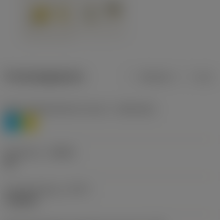
Productgegevens
Metrisch
Inch
Materiaalklassificatie niveau 1
(TMC1ISO)
P
M
Geometrie
(CBMD)
HR
Type bewerking
(CTPT)
roughing