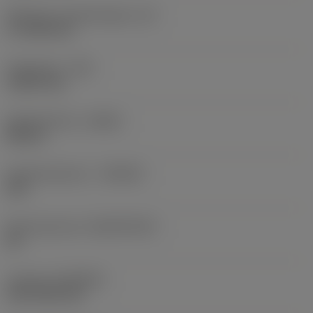
Effectieve snijkantlengte
(LE)
17,7439 mm
Hoekradius
(RE)
1,5875 mm
Spoedrichting
(HAND)
Neutral
Hardmetaalsoort
(GRADE)
235
Basismateriaal
(SUBSTRATE)
HC
Coating
(COATING)
CVD TiCN+TiN