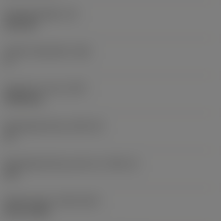
Wisselplaatdikte
(S)
6,35 mm
Hoofd vrijloophoek
(AN)
0 °
Gewicht van item
(WT)
0,0262 kg
Wisselplaatzitting
(SSC_M)
19
Wisselplaatzitting code inch
(SSC_N)
3/4
Release date
(ValFrom20)
02-11-1992