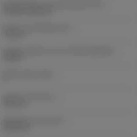
Montagestijlcode wisselplaat (metrisch)
(IFS)
Cylindrical fixing hole
Diameter bevestigingsgat
(D1)
7,925 mm
Wisselplaatgrootte en vorm
(CUTINT_SIZESHAPE)
CN1906
Snijkant telling
(CEDC)
2
Ingeschreven cirkel
(IC)
19,05 mm
Wisselplaat vorm code
(SC)
Rhombic 80