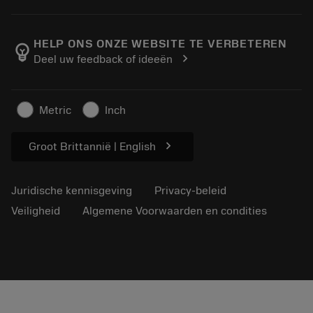
Bestelling
Rekenmachines en apps
Over Sandvik Coromant
Retour
Catalogi en handboeken
Manufacturing wellness
Volg uw bestelling
HELP ONS ONZE WEBSITE TE VERBETEREN
emoji_objects
chevron_right
Deel uw feedback of ideeën
Loopbaan
Vraag een offerte aan
Duurzaam ondernemen
Artikelen
Metric
Inch
Voor de pers
chevron_right
Groot Brittannië | English
Juridische kennisgeving
Privacy-beleid
Veiligheid
Algemene Voorwaarden en condities