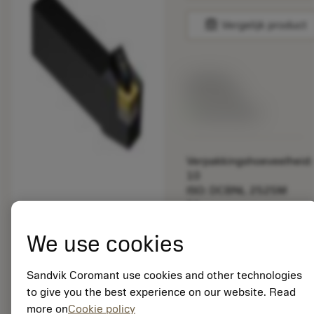
balance
Vergelijk product
Lijstprijs:
33.70 EUR
Beschikbaar
Verpakkingshoeveelheid:
10
ISO: DCBNL 2525M
16
Materiaal-ID:
5725824
We use cookies
EAN: 10621144
ANSI: CNMM 644-HR
Sandvik Coromant use cookies and other technologies
235
to give you the best experience on our website. Read
Generieke
more on
Cookie policy