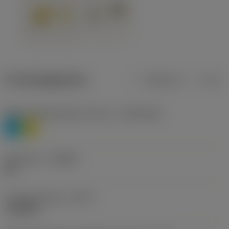
Productgegevens
Metrisch
Inch
Materiaalklassificatie niveau 1
(TMC1ISO)
P
M
Geometrie
(CBMD)
HR
Type bewerking
(CTPT)
roughing