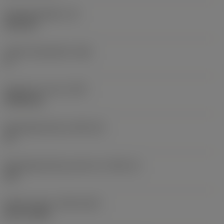
Wisselplaatdikte
(S)
6,35 mm
Hoofd vrijloophoek
(AN)
0 °
Gewicht van item
(WT)
0,0262 kg
Wisselplaatzitting
(SSC_M)
19
Wisselplaatzitting code inch
(SSC_N)
3/4
Release date
(ValFrom20)
02-11-1992