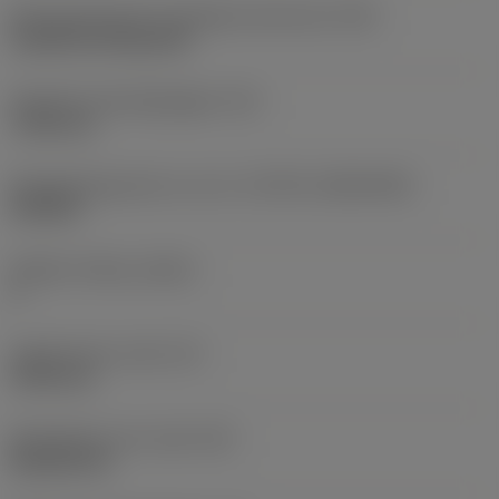
Montagestijlcode wisselplaat (metrisch)
(IFS)
Cylindrical fixing hole
Diameter bevestigingsgat
(D1)
7,925 mm
Wisselplaatgrootte en vorm
(CUTINT_SIZESHAPE)
CN1906
Snijkant telling
(CEDC)
2
Ingeschreven cirkel
(IC)
19,05 mm
Wisselplaat vorm code
(SC)
Rhombic 80