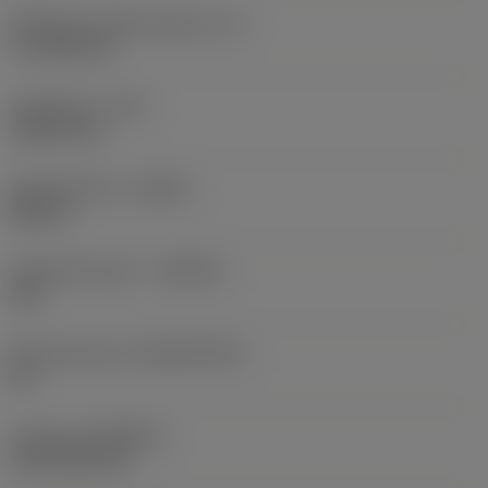
Effectieve snijkantlengte
(LE)
17,7439 mm
Hoekradius
(RE)
1,5875 mm
Spoedrichting
(HAND)
Neutral
Hardmetaalsoort
(GRADE)
235
Basismateriaal
(SUBSTRATE)
HC
Coating
(COATING)
CVD TiCN+TiN