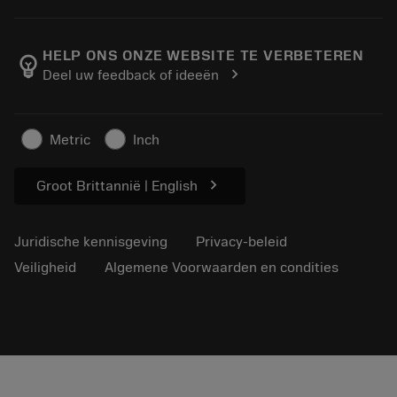
Bestelling
Rekenmachines en apps
Over Sandvik Coromant
Retour
Catalogi en handboeken
Manufacturing wellness
Volg uw bestelling
HELP ONS ONZE WEBSITE TE VERBETEREN
emoji_objects
chevron_right
Deel uw feedback of ideeën
Loopbaan
Vraag een offerte aan
Duurzaam ondernemen
Artikelen
Metric
Inch
Voor de pers
chevron_right
Groot Brittannië | English
Juridische kennisgeving
Privacy-beleid
Veiligheid
Algemene Voorwaarden en condities