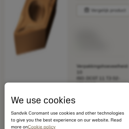
balance
Vergelijk product
Lijstprijs:
33.70 EUR
Beschikbaar
Verpakkingshoeveelheid:
10
ISO: DCGT 11 T3 02-
UM 1115
Materiaal-ID:
5725824
We use cookies
EAN: 10621144
ANSI: CNMM 644-HR
Sandvik Coromant use cookies and other technologies
235
to give you the best experience on our website. Read
Generieke
more on
Cookie policy