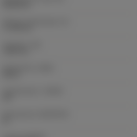
Rhombic 80
Effectieve snijkantlengte
(LE)
17,7439 mm
Hoekradius
(RE)
1,5875 mm
Spoedrichting
(HAND)
Neutral
Hardmetaalsoort
(GRADE)
235
Basismateriaal
(SUBSTRATE)
HC