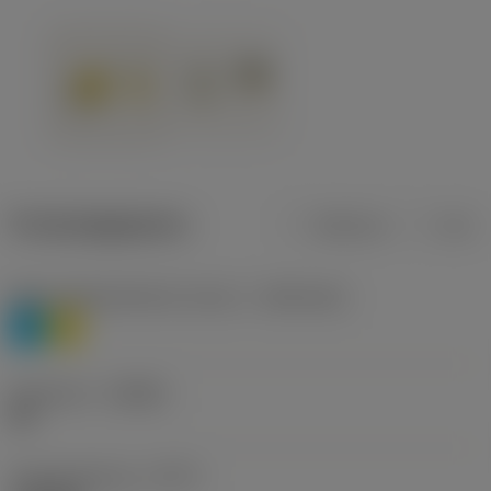
Productgegevens
Metrisch
Inch
Materiaalklassificatie niveau 1
(TMC1ISO)
P
M
Geometrie
(CBMD)
HR
Type bewerking
(CTPT)