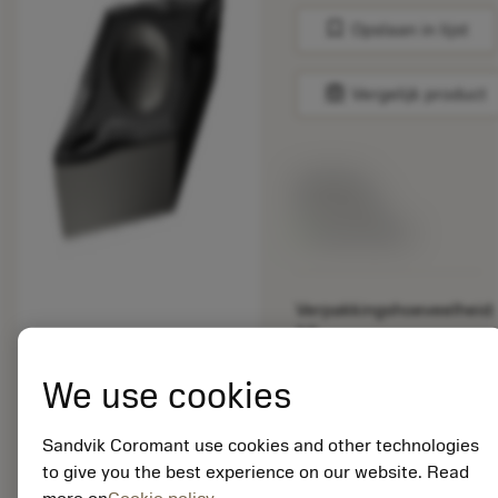
bookmark
Opslaan in lijst
balance
Vergelijk product
Lijstprijs:
33.70 EUR
Beschikbaar
Verpakkingshoeveelheid:
10
ISO: DCGT 11 T3 04-
UM 1105
We use cookies
Materiaal-ID:
5725824
Sandvik Coromant use cookies and other technologies
EAN: 10621144
to give you the best experience on our website. Read
ANSI: CNMM 644-HR