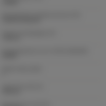
roughing
Montagestijlcode wisselplaat (metrisch)
(IFS)
Cylindrical fixing hole
Diameter bevestigingsgat
(D1)
7,925 mm
Wisselplaatgrootte en vorm
(CUTINT_SIZESHAPE)
CN1906
Snijkant telling
(CEDC)
2
Ingeschreven cirkel
(IC)
19,05 mm
Wisselplaat vorm code
(SC)