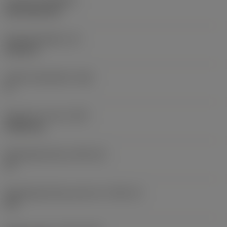
Coating
(COATING)
CVD TiCN+TiN
Wisselplaatdikte
(S)
6,35 mm
Hoofd vrijloophoek
(AN)
0 °
Gewicht van item
(WT)
0,0262 kg
Wisselplaatzitting
(SSC_M)
19
Wisselplaatzitting code inch
(SSC_N)
3/4