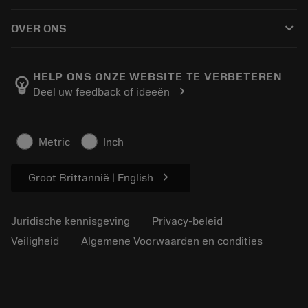
Hoe te kopen
Handleidingen en tutorials
Tailor Made
keyboard_arrow_down
OVER ONS
Bestelling
Rekenmachines en apps
Over Sandvik Coromant
Retour
Catalogi en handboeken
Manufacturing wellness
Volg uw bestelling
HELP ONS ONZE WEBSITE TE VERBETEREN
emoji_objects
chevron_right
Deel uw feedback of ideeën
Loopbaan
Vraag een offerte aan
Duurzaam ondernemen
Artikelen
Metric
Inch
Voor de pers
chevron_right
Groot Brittannië | English
Juridische kennisgeving
Privacy-beleid
Veiligheid
Algemene Voorwaarden en condities