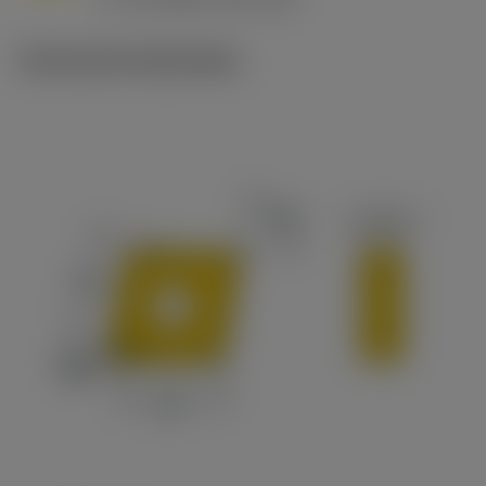
c
Technische illustraties