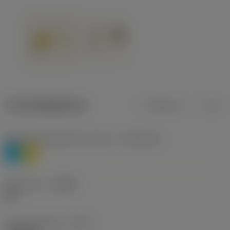
Productgegevens
Metrisch
Inch
Materiaalklassificatie niveau 1
(TMC1ISO)
P
M
Geometrie
(CBMD)
HR
Type bewerking
(CTPT)