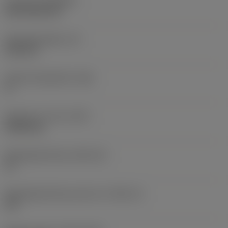
Coating
(COATING)
CVD TiCN+TiN
Wisselplaatdikte
(S)
6,35 mm
Hoofd vrijloophoek
(AN)
0 °
Gewicht van item
(WT)
0,0262 kg
Wisselplaatzitting
(SSC_M)
19
Wisselplaatzitting code inch
(SSC_N)
3/4