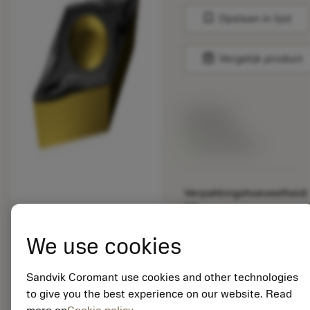
bookmark
Opslaan in lijst
balance
Vergelijk product
Lijstprijs:
33.70 EUR
Beschikbaar
Verpakkingshoeveelheid:
10
ISO: DCGT 11 T3 08-
UM 1515
We use cookies
Materiaal-ID:
5725824
Sandvik Coromant use cookies and other technologies
EAN: 10621144
to give you the best experience on our website. Read
ANSI: CNMM 644-HR