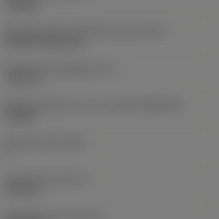
roughing
Montagestijlcode wisselplaat (metrisch)
(IFS)
Cylindrical fixing hole
Diameter bevestigingsgat
(D1)
7,925 mm
Wisselplaatgrootte en vorm
(CUTINT_SIZESHAPE)
CN1906
Snijkant telling
(CEDC)
2
Ingeschreven cirkel
(IC)
19,05 mm
Wisselplaat vorm code
(SC)