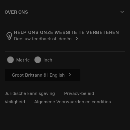
Hoe te kopen
Handleidingen en tutorials
Tailor Made
keyboard_arrow_down
OVER ONS
Bestelling
Rekenmachines en apps
Over Sandvik Coromant
Retour
Catalogi en handboeken
Manufacturing wellness
Volg uw bestelling
HELP ONS ONZE WEBSITE TE VERBETEREN
emoji_objects
chevron_right
Deel uw feedback of ideeën
Loopbaan
Vraag een offerte aan
Duurzaam ondernemen
Artikelen
Metric
Inch
Voor de pers
chevron_right
Groot Brittannië | English
Juridische kennisgeving
Privacy-beleid
Veiligheid
Algemene Voorwaarden en condities