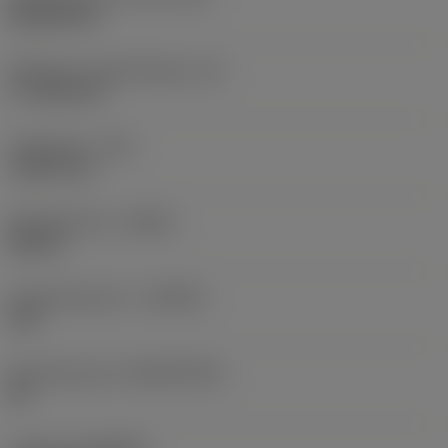
Rhombic 80
Effectieve snijkantlengte
(LE)
17,7439 mm
Hoekradius
(RE)
1,5875 mm
Spoedrichting
(HAND)
Neutral
Hardmetaalsoort
(GRADE)
235
Basismateriaal
(SUBSTRATE)
HC