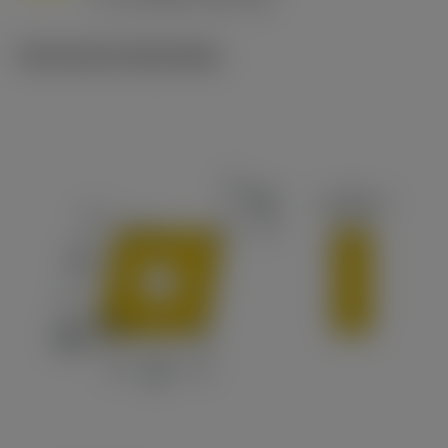
c
Technische illustraties