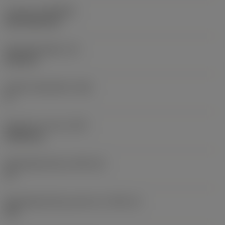
Coating
(COATING)
CVD TiCN+TiN
Wisselplaatdikte
(S)
6,35 mm
Hoofd vrijloophoek
(AN)
0 °
Gewicht van item
(WT)
0,0262 kg
Wisselplaatzitting
(SSC_M)
19
Wisselplaatzitting code inch
(SSC_N)
3/4