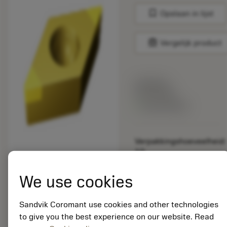
bookmark
Opslaan in lijst
balance
Vergelijk product
Lijstprijs:
33.70 EUR
Beschikbaar
Verpakkingshoeveelheid:
10
ISO:
DCGW11T304T01020F
We use cookies
7525
Materiaal-ID:
Sandvik Coromant use cookies and other technologies
5725824
to give you the best experience on our website. Read
EAN: 10621144