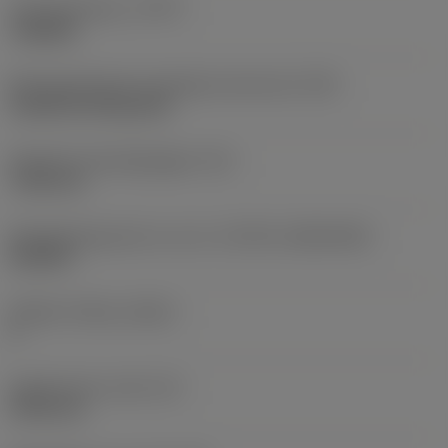
Type bewerking
(CTPT)
roughing
Montagestijlcode wisselplaat (metrisch)
(IFS)
Cylindrical fixing hole
Diameter bevestigingsgat
(D1)
7,925 mm
Wisselplaatgrootte en vorm
(CUTINT_SIZESHAPE)
CN1906
Snijkant telling
(CEDC)
2
Ingeschreven cirkel
(IC)
19,05 mm