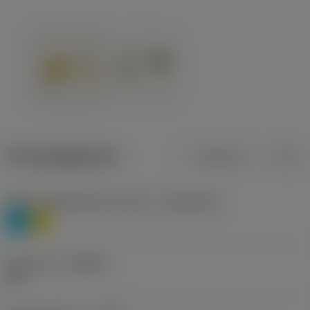
Productgegevens
Metrisch
Inch
Materiaalklassificatie niveau 1
(TMC1ISO)
P
M
Geometrie
(CBMD)
HR