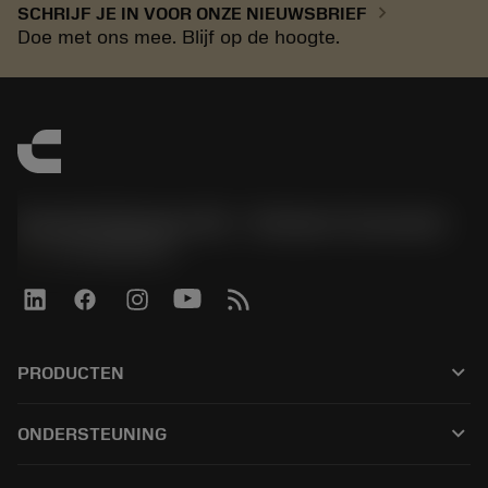
chevron_right
SCHRIJF JE IN VOOR ONZE NIEUWSBRIEF
Doe met ons mee. Blijf op de hoogte.
Sandvik Benelux B.V. - Division Coromant
phone
+31108080280
keyboard_arrow_down
PRODUCTEN
Alle tools
keyboard_arrow_down
ONDERSTEUNING
Alle software
Klantenservice
Recycling