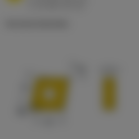
ex
v
65 m/min (90 - 50)
c
Technische illustraties