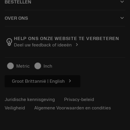
keyboard_arrow_down
BESTELLEN
Distributeurs en specialisten
Revisie
Hoe te kopen
Handleidingen en tutorials
Tailor Made
keyboard_arrow_down
OVER ONS
Bestelling
Rekenmachines en apps
Over Sandvik Coromant
Retour
Catalogi en handboeken
Manufacturing wellness
Volg uw bestelling
HELP ONS ONZE WEBSITE TE VERBETEREN
emoji_objects
chevron_right
Deel uw feedback of ideeën
Loopbaan
Vraag een offerte aan
Duurzaam ondernemen
Artikelen
Metric
Inch
Voor de pers
chevron_right
Groot Brittannië | English
Juridische kennisgeving
Privacy-beleid
Veiligheid
Algemene Voorwaarden en condities