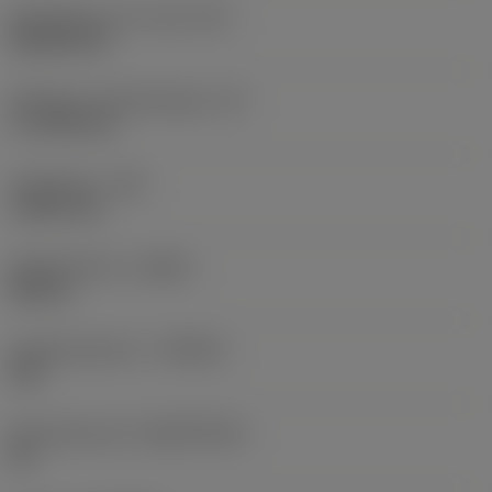
Wisselplaat vorm code
(SC)
Rhombic 80
Effectieve snijkantlengte
(LE)
17,7439 mm
Hoekradius
(RE)
1,5875 mm
Spoedrichting
(HAND)
Neutral
Hardmetaalsoort
(GRADE)
235
Basismateriaal
(SUBSTRATE)
HC