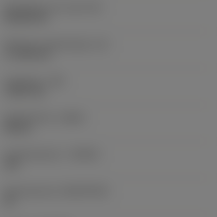
Wisselplaat vorm code
(SC)
Rhombic 80
Effectieve snijkantlengte
(LE)
17,7439 mm
Hoekradius
(RE)
1,5875 mm
Spoedrichting
(HAND)
Neutral
Hardmetaalsoort
(GRADE)
235
Basismateriaal
(SUBSTRATE)
HC