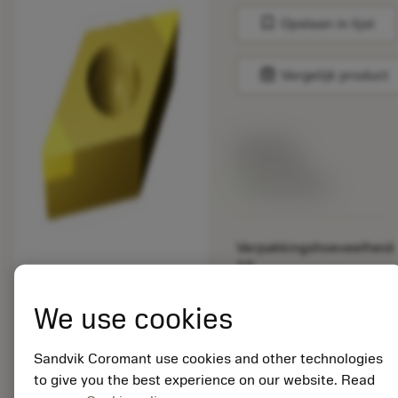
bookmark
Opslaan in lijst
balance
Vergelijk product
Lijstprijs:
33.70 EUR
Beschikbaar
Verpakkingshoeveelheid:
10
ISO:
DCGW11T308S01530F
We use cookies
7525
Materiaal-ID:
Sandvik Coromant use cookies and other technologies
5725824
to give you the best experience on our website. Read
EAN: 10621144