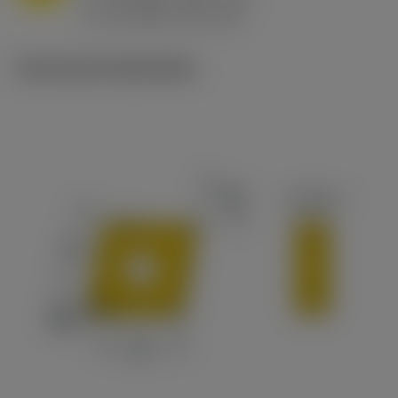
ex
v
65 m/min (90 - 50)
c
Technische illustraties