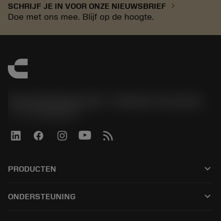
chevron_right
SCHRIJF JE IN VOOR ONZE NIEUWSBRIEF
Doe met ons mee. Blijf op de hoogte.
Sandvik Benelux B.V. - Division Coromant
phone
+31108080280
keyboard_arrow_down
PRODUCTEN
Alle tools
keyboard_arrow_down
ONDERSTEUNING
Alle software
Klantenservice
Recycling