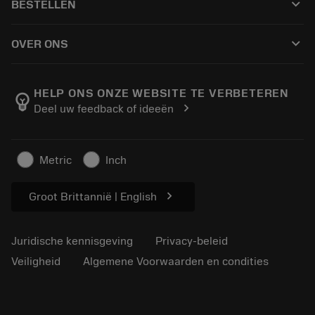
keyboard_arrow_down
BESTELLEN
Distributeurs en specialisten
Revisie
Hoe te kopen
Handleidingen en tutorials
Tailor Made
keyboard_arrow_down
OVER ONS
Bestelling
Rekenmachines en apps
Over Sandvik Coromant
Retour
Catalogi en handboeken
Manufacturing wellness
Volg uw bestelling
HELP ONS ONZE WEBSITE TE VERBETEREN
emoji_objects
chevron_right
Deel uw feedback of ideeën
Loopbaan
Vraag een offerte aan
Duurzaam ondernemen
Artikelen
Metric
Inch
Voor de pers
chevron_right
Groot Brittannië | English
Juridische kennisgeving
Privacy-beleid
Veiligheid
Algemene Voorwaarden en condities