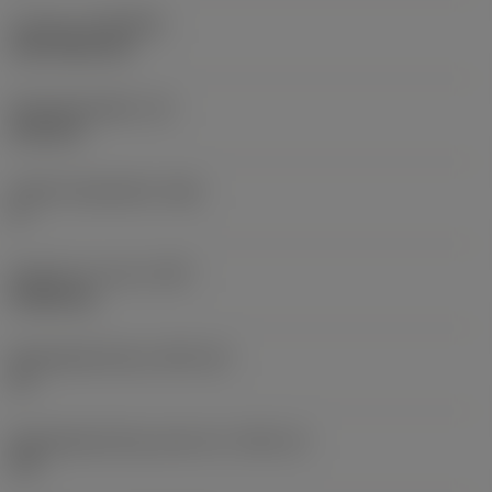
Coating
(COATING)
CVD TiCN+TiN
Wisselplaatdikte
(S)
6,35 mm
Hoofd vrijloophoek
(AN)
0 °
Gewicht van item
(WT)
0,0262 kg
Wisselplaatzitting
(SSC_M)
19
Wisselplaatzitting code inch
(SSC_N)
3/4