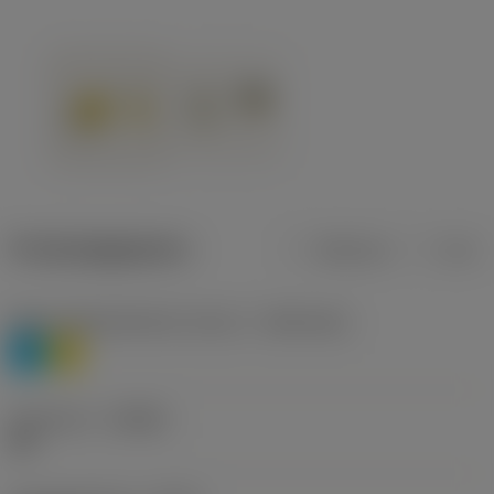
Productgegevens
Metrisch
Inch
Materiaalklassificatie niveau 1
(TMC1ISO)
P
M
Geometrie
(CBMD)
HR