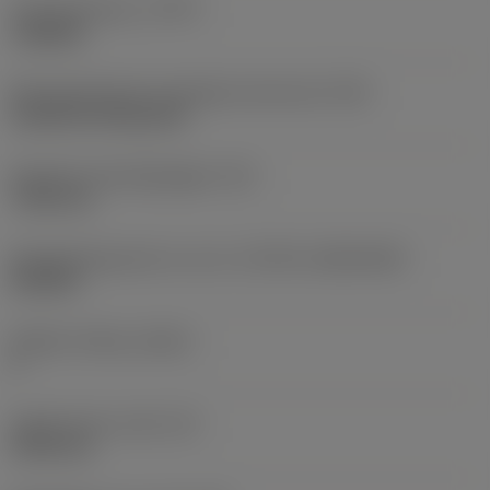
Type bewerking
(CTPT)
roughing
Montagestijlcode wisselplaat (metrisch)
(IFS)
Cylindrical fixing hole
Diameter bevestigingsgat
(D1)
7,925 mm
Wisselplaatgrootte en vorm
(CUTINT_SIZESHAPE)
CN1906
Snijkant telling
(CEDC)
2
Ingeschreven cirkel
(IC)
19,05 mm