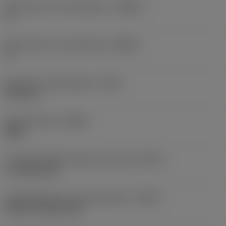
Body hoek aan werkstukkant
(BAWS)
0 °
Body hoek aan machinekant
(BAMS)
0 °
Maximale uitsteeklengte
(OHX)
0,9764 in
Spoedrichting
(HAND)
Right
Code koelmiddel uitgang-uitvoering
(CXSC)
no coolant exit
Koelmiddelinvoer uitvoeringscode
(CNSC)
without coolant entry