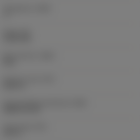
Hellingshoek
(LAMS)
-6 °
Koppel
(TQ)
1,2539 ftlbf
Body materiaal
(BMC)
Staal
Gewicht van item
(WT)
0,5027 lb
Hoofd wisselplaat identificatie
(MIID)
CNMG 09 03 08
Totale lengte
(OAL)
3,937 in