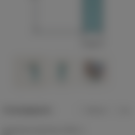
Productgegevens
Metrisch
Inch
Gereedschap snijkanthoek
(KAPR_1)