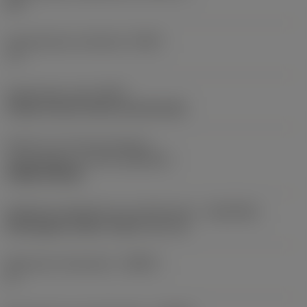
95 °
Gereedschap instelhoek
(PSIR)
-5 °
Opspantype code
(MTP)
clamp on top of insert and into hole
Deel2 van snij-item interface-
aanduidingen
(CUTINT_MASTER)
CNMG 090308
Adaptieve koppeling aan machine kant
(ADINTMS)
Rectangular shank -metric: 16 x 16
Maximale infreeshoek
(RMPX)
0 °