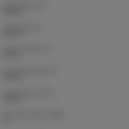
Schachtbreedte
(B)
0,6299 in
Schachthoogte
(H)
0,6299 in
Functionele lengte
(LF)
3,937 in
Functionele breedte
(WF)
0,7874 in
Functionele hoogte
(HF)
0,6299 in
Spaanhoek loodrecht
(GAMO)
-6 °