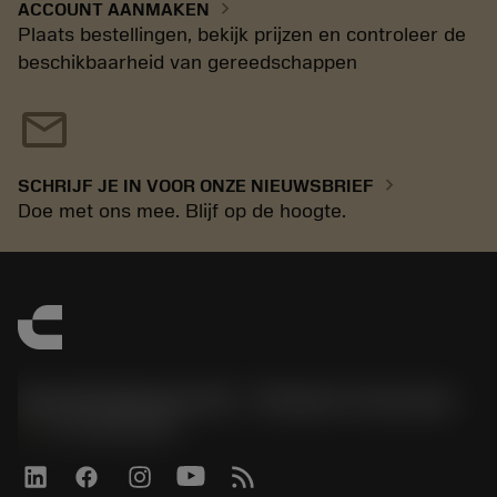
chevron_right
ACCOUNT AANMAKEN
Plaats bestellingen, bekijk prijzen en controleer de
beschikbaarheid van gereedschappen
mail
chevron_right
SCHRIJF JE IN VOOR ONZE NIEUWSBRIEF
Doe met ons mee. Blijf op de hoogte.
Sandvik Benelux B.V. - Division Coromant
phone
+31108080280