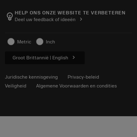
Over Sandvik Coromant
Retour
Catalogi en handboeken
Manufacturing wellness
Volg uw bestelling
HELP ONS ONZE WEBSITE TE VERBETEREN
emoji_objects
chevron_right
Deel uw feedback of ideeën
Loopbaan
Vraag een offerte aan
Duurzaam ondernemen
Artikelen
Metric
Inch
Voor de pers
chevron_right
Groot Brittannië | English
Juridische kennisgeving
Privacy-beleid
Veiligheid
Algemene Voorwaarden en condities