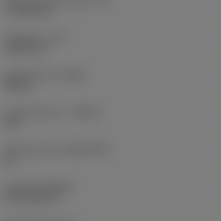
Effectieve snijkantlengte
(LE)
17,7439 mm
Hoekradius
(RE)
1,5875 mm
Spoedrichting
(HAND)
Neutral
Hardmetaalsoort
(GRADE)
235
Basismateriaal
(SUBSTRATE)
HC
Coating
(COATING)
CVD TiCN+TiN