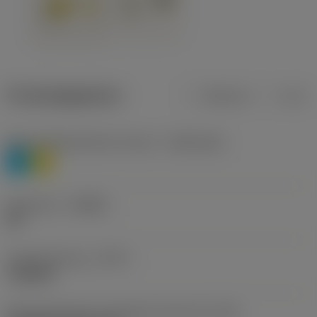
Productgegevens
Metrisch
Inch
Materiaalklassificatie niveau 1
(TMC1ISO)
P
M
Geometrie
(CBMD)
HR
Type bewerking
(CTPT)
roughing
Montagestijlcode wisselplaat (metrisch)
(IFS)