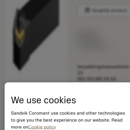
balance
Vergelijk product
Lijstprijs:
33.70 EUR
Beschikbaar
Verpakkingshoeveelheid:
10
ISO: DCLNR 24 6D
Materiaal-ID:
5725824
We use cookies
EAN: 10621144
ANSI: CNMM 644-HR
235
Sandvik Coromant use cookies and other technologies
to give you the best experience on our website. Read
Generieke
deployed_code
Toon 3D model
remove
add
more on
Cookie policy
weergave
shopping_cart
Voeg t