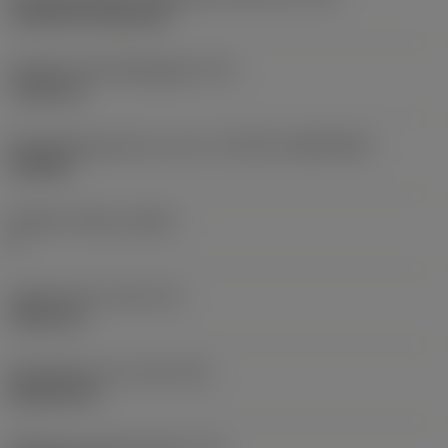
Cylindrical fixing hole
Diameter bevestigingsgat
(D1)
7,925 mm
Wisselplaatgrootte en vorm
(CUTINT_SIZESHAPE)
CN1906
Snijkant telling
(CEDC)
2
Ingeschreven cirkel
(IC)
19,05 mm
Wisselplaat vorm code
(SC)
Rhombic 80