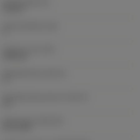
Wisselplaatdikte
(S)
6,35 mm
Hoofd vrijloophoek
(AN)
0 °
Gewicht van item
(WT)
0,0262 kg
Wisselplaatzitting
(SSC_M)
19
Wisselplaatzitting code inch
(SSC_N)
3/4
Release date
(ValFrom20)
02-11-1992