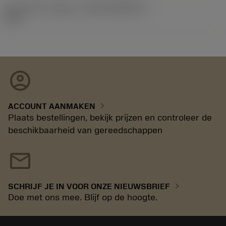
Introductie vrijgave id
(RELEASEPACK)
92.3
account_circle
chevron_right
ACCOUNT AANMAKEN
Plaats bestellingen, bekijk prijzen en controleer de
beschikbaarheid van gereedschappen
mail
chevron_right
SCHRIJF JE IN VOOR ONZE NIEUWSBRIEF
Doe met ons mee. Blijf op de hoogte.