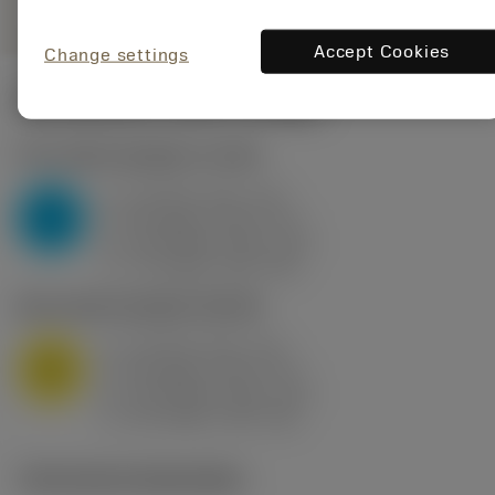
Accept Cookies
Change settings
Startwaarden
(KAPR
95 deg
)
P2.1.Z.AN
,
Hardheid: 175 HB
a
10 mm (2.4 - 13)
p
P
f
0.8 mm/r (0.5 - 1.1)
n
h
0.8 mm/r (0.5 - 1.1)
ex
v
75 m/min (95 - 60)
c
M1.0.Z.AQ
,
Hardheid: 200 HB
a
10 mm (2.4 - 13)
p
M
f
0.8 mm/r (0.5 - 1.1)
n
h
0.8 mm/r (0.5 - 1.1)
ex
v
65 m/min (90 - 50)
c
Technische illustraties