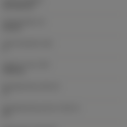
Coating
(COATING)
CVD TiCN+TiN
Wisselplaatdikte
(S)
6,35 mm
Hoofd vrijloophoek
(AN)
0 °
Gewicht van item
(WT)
0,0262 kg
Wisselplaatzitting
(SSC_M)
19
Wisselplaatzitting code inch
(SSC_N)
3/4