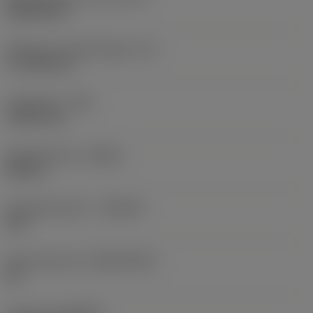
Rhombic 80
Effectieve snijkantlengte
(LE)
17,7439 mm
Hoekradius
(RE)
1,5875 mm
Spoedrichting
(HAND)
Neutral
Hardmetaalsoort
(GRADE)
235
Basismateriaal
(SUBSTRATE)
HC