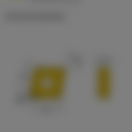
c
Technische illustraties