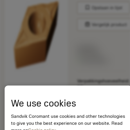
bookmark
Opslaan in lijst
balance
Vergelijk product
Lijstprijs:
33.70 EUR
Beschikbaar
Verpakkingshoeveelheid:
10
ISO: DCMT 07 02 04-
MF 1115
We use cookies
Materiaal-ID:
5725824
Sandvik Coromant use cookies and other technologies
EAN: 10621144
to give you the best experience on our website. Read
ANSI: CNMM 644-HR