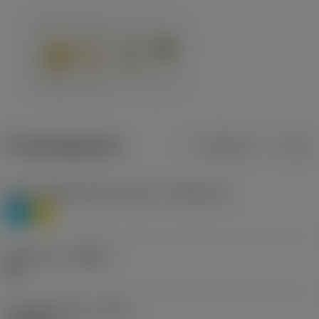
Productgegevens
Metrisch
Inch
Materiaalklassificatie niveau 1
(TMC1ISO)
P
M
Geometrie
(CBMD)
HR
Type bewerking
(CTPT)