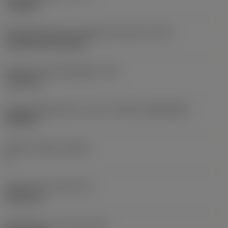
roughing
Montagestijlcode wisselplaat (metrisch)
(IFS)
Cylindrical fixing hole
Diameter bevestigingsgat
(D1)
7,925 mm
Wisselplaatgrootte en vorm
(CUTINT_SIZESHAPE)
CN1906
Snijkant telling
(CEDC)
2
Ingeschreven cirkel
(IC)
19,05 mm
Wisselplaat vorm code
(SC)