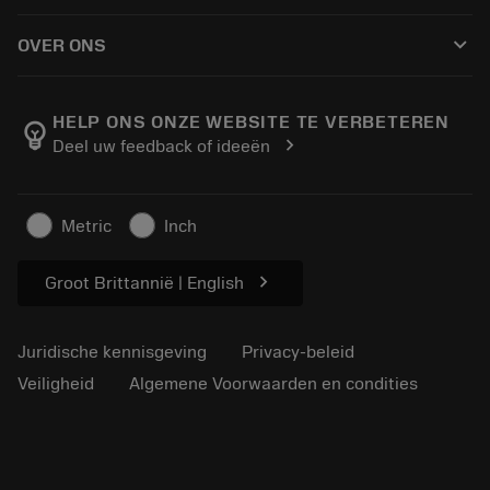
Hoe te kopen
Handleidingen en tutorials
Tailor Made
keyboard_arrow_down
OVER ONS
Bestelling
Rekenmachines en apps
Over Sandvik Coromant
Retour
Catalogi en handboeken
Manufacturing wellness
Volg uw bestelling
HELP ONS ONZE WEBSITE TE VERBETEREN
emoji_objects
chevron_right
Deel uw feedback of ideeën
Loopbaan
Vraag een offerte aan
Duurzaam ondernemen
Artikelen
Metric
Inch
Voor de pers
chevron_right
Groot Brittannië | English
Juridische kennisgeving
Privacy-beleid
Veiligheid
Algemene Voorwaarden en condities