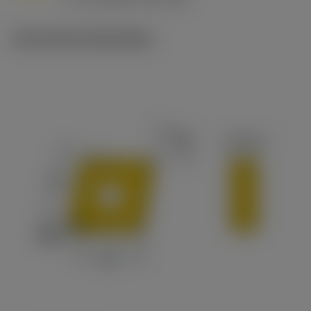
c
Technische illustraties