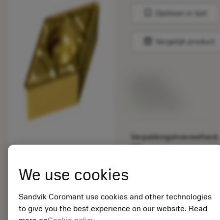
bookmark
Opslaan in lijst
balance
Vergelijk product
Lijstprijs:
33.70 EUR
Beschikbaar
Verpakkingshoeveelheid:
10
ISO: DCMX 11 T3 08-
WF 1625
We use cookies
Materiaal-ID:
5725824
Sandvik Coromant use cookies and other technologies
EAN: 10621144
to give you the best experience on our website. Read
ANSI: CNMM 644-HR