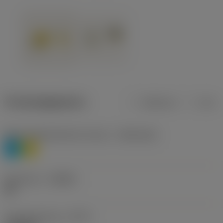
Productgegevens
Metrisch
Inch
Materiaalklassificatie niveau 1
(TMC1ISO)
P
M
Geometrie
(CBMD)
HR
Type bewerking
(CTPT)