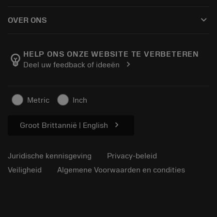
Hoe te kopen
Handleidingen en tutorials
Tailor Made
keyboard_arrow_down
OVER ONS
Bestelling
Rekenmachines en apps
Over Sandvik Coromant
Retour
Catalogi en handboeken
Manufacturing wellness
Volg uw bestelling
HELP ONS ONZE WEBSITE TE VERBETEREN
emoji_objects
chevron_right
Deel uw feedback of ideeën
Loopbaan
Vraag een offerte aan
Duurzaam ondernemen
Artikelen
Metric
Inch
Voor de pers
chevron_right
Groot Brittannië | English
Juridische kennisgeving
Privacy-beleid
Veiligheid
Algemene Voorwaarden en condities