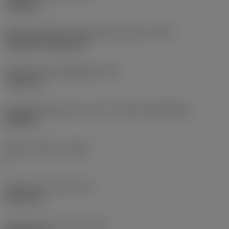
roughing
Montagestijlcode wisselplaat (metrisch)
(IFS)
Cylindrical fixing hole
Diameter bevestigingsgat
(D1)
7,925 mm
Wisselplaatgrootte en vorm
(CUTINT_SIZESHAPE)
CN1906
Snijkant telling
(CEDC)
2
Ingeschreven cirkel
(IC)
19,05 mm
Wisselplaat vorm code
(SC)