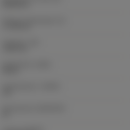
Rhombic 80
Effectieve snijkantlengte
(LE)
17,7439 mm
Hoekradius
(RE)
1,5875 mm
Spoedrichting
(HAND)
Neutral
Hardmetaalsoort
(GRADE)
235
Basismateriaal
(SUBSTRATE)
HC