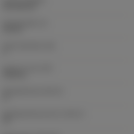
Coating
(COATING)
CVD TiCN+TiN
Wisselplaatdikte
(S)
6,35 mm
Hoofd vrijloophoek
(AN)
0 °
Gewicht van item
(WT)
0,0262 kg
Wisselplaatzitting
(SSC_M)
19
Wisselplaatzitting code inch
(SSC_N)
3/4