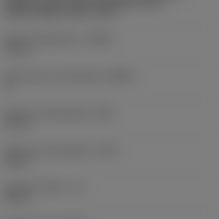
Cylindrical shank without clamping features
(without flange) -metric: 10.00
Minimale gatdiameter
(DMIN)
13 mm
Body hoek aan machinekant
(BAMS)
0 °
Minimale uitsteeklengte
(OHN)
21 mm
Maximale uitsteeklengte
(OHX)
60 mm
Bruikbare lengte
(LU)
60 mm