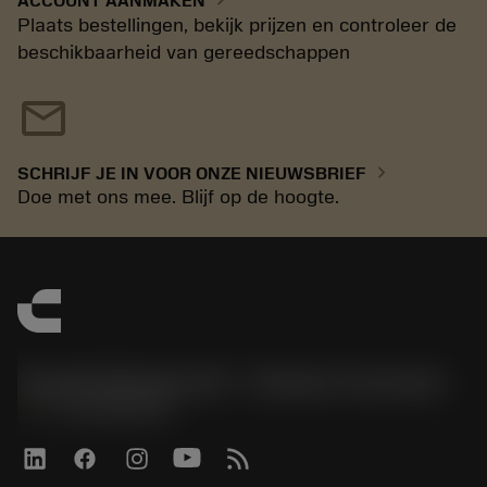
ACCOUNT AANMAKEN
Plaats bestellingen, bekijk prijzen en controleer de
beschikbaarheid van gereedschappen
mail
chevron_right
SCHRIJF JE IN VOOR ONZE NIEUWSBRIEF
Doe met ons mee. Blijf op de hoogte.
Sandvik Benelux B.V. - Division Coromant
phone
+31108080280