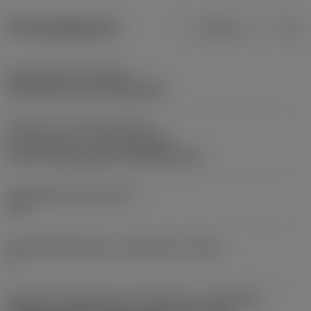
Productgegevens
Metrisch
Inch
Opspantype code
(MTP)
clamp with screw through hole
Deel2 van snij-item interface-
aanduidingen
(CUTINT_MASTER)
U-Lock -internal size 11 (R166.0L-11)
Vrijloophoek axiaal
(ALP)
-15 °
Schroefdraadspiraal correctiehoek
(THCA)
1 °
Adaptieve koppeling aan machine kant
(ADINTMS)