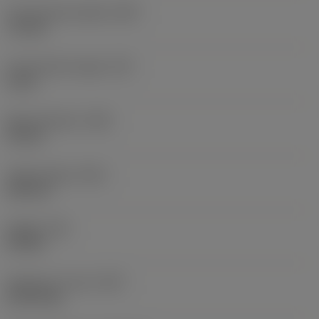
Functionele breedte
(WF)
7,2 mm
Functionele hoogte
(HF)
0 mm
Body-diameter
(BD)
10 mm
Totale lengte
(OAL)
150 mm
Koppel
(TQ)
0,9 Nm
Gewicht van item
(WT)
0,1379 kg