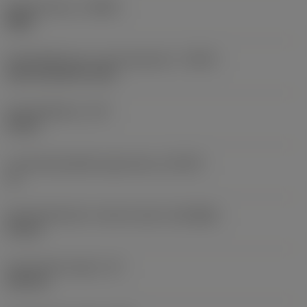
Spoedrichting
(HAND)
Right
Koelmiddelinvoer uitvoeringscode
(CNSC)
axial concentric entry
Koelmiddeldruk
(CP)
10 bar
Locatiehulpmiddel eigenschap
(LOCAP)
Ja
Aansluitdiameter machine zijde
(DCONMS)
10 mm
Functionele lengte
(LF)
150 mm