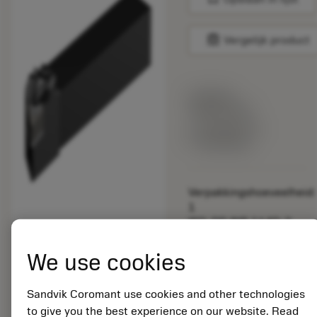
balance
Vergelijk product
Lijstprijs:
186.00 EUR
Gemaakt op
bestelling
Verpakkingshoeveelheid:
1
ISO: DDJNR 164D-2
Materiaal-ID:
5731072
We use cookies
EAN: 80003189
ANSI: DDJNR 164D-2
Sandvik Coromant use cookies and other technologies
to give you the best experience on our website. Read