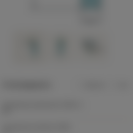
Productgegevens
Metrisch
Inch
Gereedschap snijkanthoek
(KAPR_1)
93 °
Gereedschap instelhoek
(PSIR)