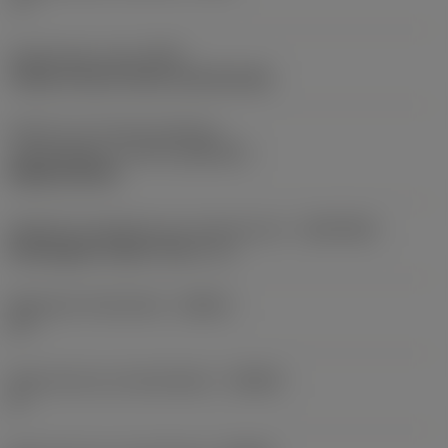
-3 °
Opspantype code
(MTP)
clamp on top of insert and into hole
Deel2 van snij-item interface-
aanduidingen
(CUTINT_MASTER)
DNGQ 150708
Adaptieve koppeling aan machine kant
(ADINTMS)
Rectangular shank -inch: 1 x 1
Maximale infreeshoek
(RMPX)
27 °
Body hoek aan werkstukkant
(BAWS)
0 °