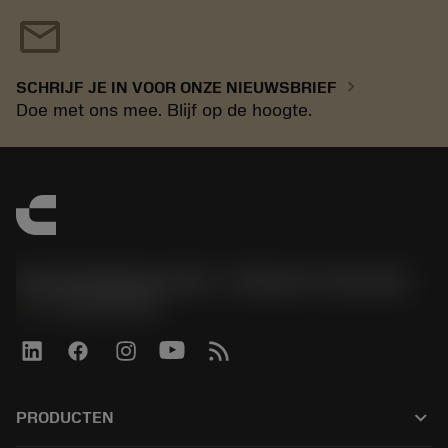
mail
chevron_right
SCHRIJF JE IN VOOR ONZE NIEUWSBRIEF
Doe met ons mee. Blijf op de hoogte.
Sandvik Benelux B.V. - Division Coromant
phone
+31108080280
keyboard_arrow_down
PRODUCTEN