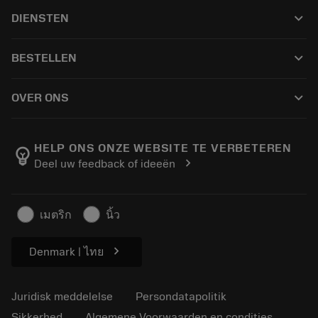
Alle produkter
keyboard_arrow_down
DIENSTEN
CoroPlus® Tool Guide
Genbrug
Tool Assembly
keyboard_arrow_down
BESTELLEN
Genopslibning
Tailor Made
Sådan køber du
Viden
Kataloger
keyboard_arrow_down
OVER ONS
Bestil
E-læring
Karriere
Returner
Events og uddannelse
Om Sandvik Coromant
Spor din ordre
Tool ID
HELP ONS ONZE WEBSITE TE VERBETEREN
emoji_objects
chevron_right
Deel uw feedback of ideeën
Find os
FAQ
Til pressen
Kontakt
Sikkerhedsoplysninger
เมตริก
นิ้ว
Bæredygtighed
chevron_right
Denmark | ไทย
Juridisk meddelelse
Persondatapolitik
Sikkerhed
Algemene Voorwaarden en condities