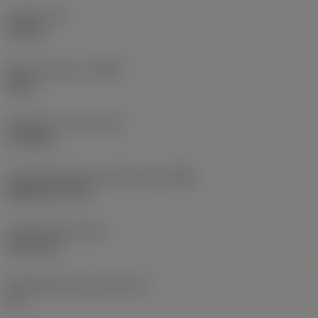
Koppel
(TQ)
3,9 Nm
Body materiaal
(BMC)
Staal
Gewicht van item
(WT)
0,708 kg
Hoofd wisselplaat identificatie
(MIID)
DNGQ 15 07 08
Totale lengte
(OAL)
152,4 mm
Wisselplaatzitting
(SSC_M)
15