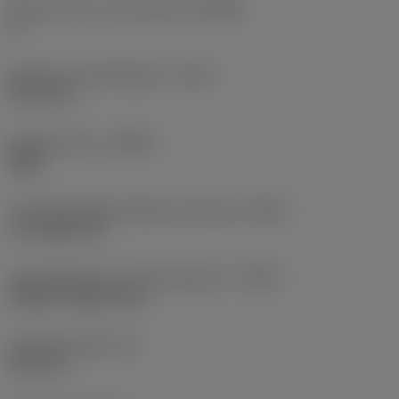
Body hoek aan machinekant
(BAMS)
0 °
Maximale uitsteeklengte
(OHX)
39,37 mm
Spoedrichting
(HAND)
Right
Code koelmiddel uitgang-uitvoering
(CXSC)
no coolant exit
Koelmiddelinvoer uitvoeringscode
(CNSC)
without coolant entry
Schachtbreedte
(B)
25,4 mm