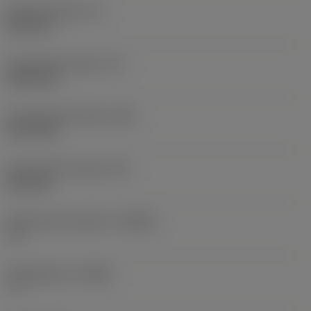
Schachthoogte
(H)
25,4 mm
Functionele lengte
(LF)
152,4 mm
Functionele breedte
(WF)
31,75 mm
Functionele hoogte
(HF)
25,4 mm
Spaanhoek loodrecht
(GAMO)
-6 °
Hellingshoek
(LAMS)
-7 °