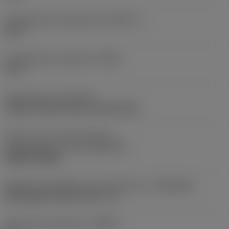
Gereedschap snijkanthoek
(KAPR_2)
62,5 °
Gereedschap instelhoek
(PSIR)
27,5 °
Opspantype code
(MTP)
clamp on top of insert and into hole
Deel2 van snij-item interface-
aanduidingen
(CUTINT_MASTER)
DNMG 150408
Adaptieve koppeling aan machine kant
(ADINTMS)
Rectangular shank -inch: 1 x 1
Maximale infreeshoek
(RMPX)