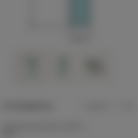
Productgegevens
Metrisch
Inch
Gereedschap snijkanthoek
(KAPR_1)
62,5 °