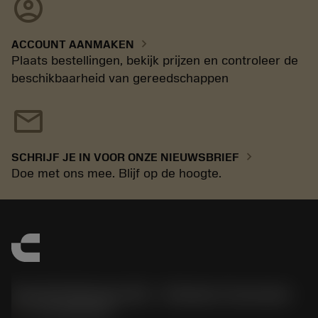
account_circle
chevron_right
ACCOUNT AANMAKEN
Plaats bestellingen, bekijk prijzen en controleer de
beschikbaarheid van gereedschappen
mail
chevron_right
SCHRIJF JE IN VOOR ONZE NIEUWSBRIEF
Doe met ons mee. Blijf op de hoogte.
Sandvik Benelux B.V. - Division Coromant
phone
+31108080280