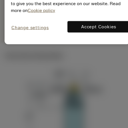
to give you the best experience on our website. Read
Specifieke
deployed_code
Toon 3D model
remove
add
vertegenwoordiging
shopping_cart
more on
Cookie policy
Voeg t
Accept Cookies
Change settings
remove
add
shopping_cart
Voeg toe aan winkelwagen
Technische illustraties