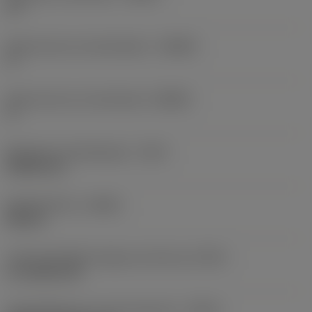
57 °
Body hoek aan werkstukkant
(BAWS)
0 °
Body hoek aan machinekant
(BAMS)
0 °
Maximale uitsteeklengte
(OHX)
40,894 mm
Spoedrichting
(HAND)
Neutral
Code koelmiddel uitgang-uitvoering
(CXSC)
no coolant exit
Koelmiddelinvoer uitvoeringscode
(CNSC)