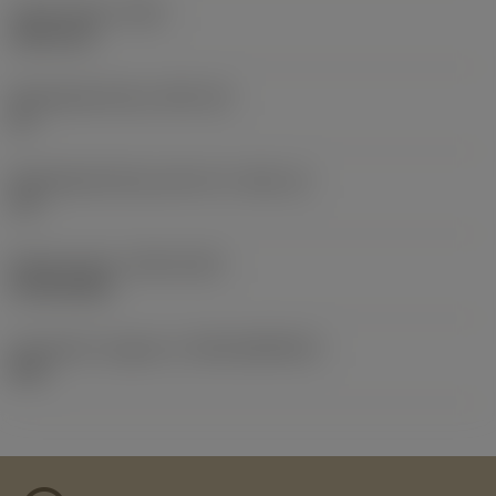
Totale lengte
(OAL)
152,4 mm
Wisselplaatzitting
(SSC_M)
15
Wisselplaatzitting code inch
(SSC_N)
1/2
Release date
(ValFrom20)
09-08-2004
Introductie vrijgave id
(RELEASEPACK)
04.2