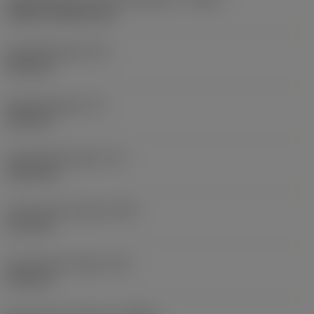
without coolant entry
Schachtbreedte
(B)
25,4 mm
Schachthoogte
(H)
25,4 mm
Functionele lengte
(LF)
152,4 mm
Functionele breedte
(WF)
12,7 mm
Functionele hoogte
(HF)
25,4 mm