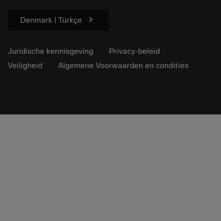
Voor de pers
chevron_right
Denmark | Türkçe
Juridische kennisgeving
Privacy-beleid
Veiligheid
Algemene Voorwaarden en condities