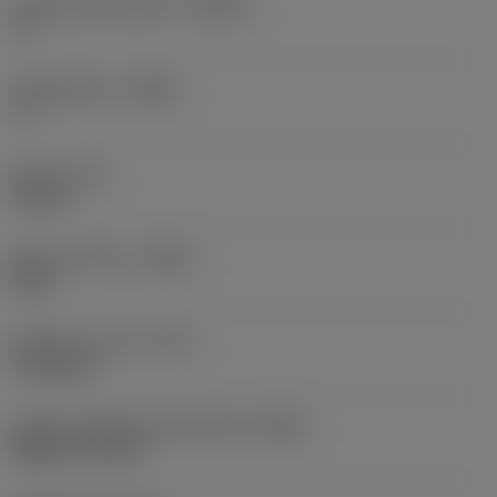
Spaanhoek loodrecht
(GAMO)
-5 °
Hellingshoek
(LAMS)
-9 °
Koppel
(TQ)
3,9 Nm
Body materiaal
(BMC)
Staal
Gewicht van item
(WT)
0,7583 kg
Hoofd wisselplaat identificatie
(MIID)
DNMG 15 04 08