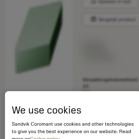
bookmark
Opslaan in lijst
balance
Vergelijk product
Lijstprijs:
33.70 EUR
Beschikbaar
Verpakkingshoeveelheid:
10
ISO:
DNGN150716T01020
670
We use cookies
Materiaal-ID:
5725824
Sandvik Coromant use cookies and other technologies
EAN: 10621144
to give you the best experience on our website. Read
ANSI: CNMM 644-HR