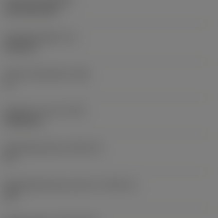
Coating
(COATING)
CVD TiCN+TiN
Wisselplaatdikte
(S)
6,35 mm
Hoofd vrijloophoek
(AN)
0 °
Gewicht van item
(WT)
0,0262 kg
Wisselplaatzitting
(SSC_M)
19
Wisselplaatzitting code inch
(SSC_N)
3/4