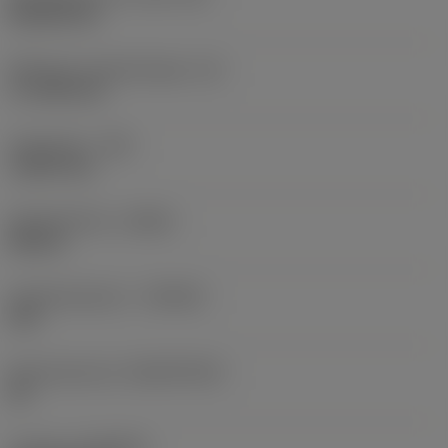
Rhombic 80
Effectieve snijkantlengte
(LE)
17,7439 mm
Hoekradius
(RE)
1,5875 mm
Spoedrichting
(HAND)
Neutral
Hardmetaalsoort
(GRADE)
235
Basismateriaal
(SUBSTRATE)
HC