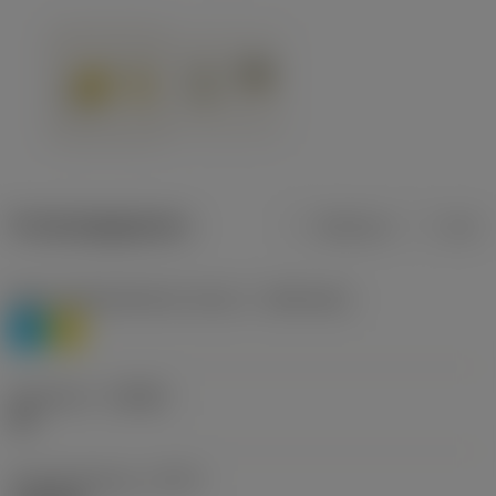
Productgegevens
Metrisch
Inch
Materiaalklassificatie niveau 1
(TMC1ISO)
P
M
Geometrie
(CBMD)
HR
Type bewerking
(CTPT)