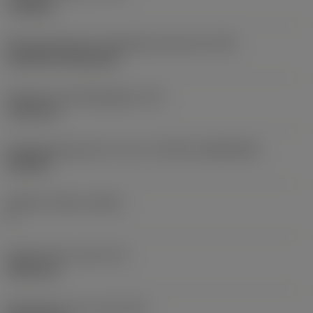
roughing
Montagestijlcode wisselplaat (metrisch)
(IFS)
Cylindrical fixing hole
Diameter bevestigingsgat
(D1)
7,925 mm
Wisselplaatgrootte en vorm
(CUTINT_SIZESHAPE)
CN1906
Snijkant telling
(CEDC)
2
Ingeschreven cirkel
(IC)
19,05 mm
Wisselplaat vorm code
(SC)