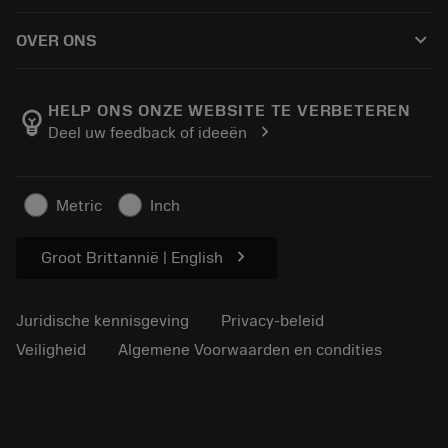
Hoe te kopen
Handleidingen en tutorials
Tailor Made
keyboard_arrow_down
OVER ONS
Bestelling
Rekenmachines en apps
Over Sandvik Coromant
Retour
Catalogi en handboeken
Manufacturing wellness
Volg uw bestelling
HELP ONS ONZE WEBSITE TE VERBETEREN
emoji_objects
chevron_right
Deel uw feedback of ideeën
Loopbaan
Vraag een offerte aan
Duurzaam ondernemen
Artikelen
Metric
Inch
Voor de pers
chevron_right
Groot Brittannië | English
Juridische kennisgeving
Privacy-beleid
Veiligheid
Algemene Voorwaarden en condities