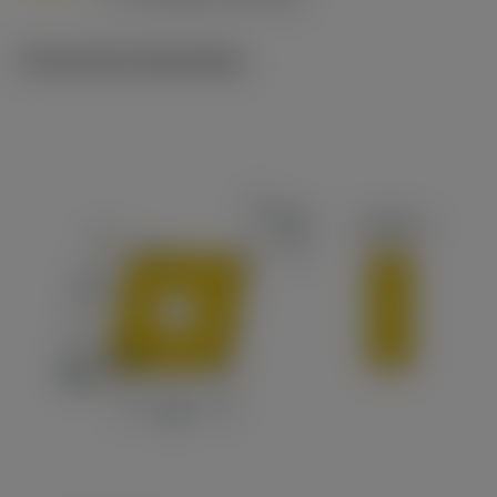
c
Technische illustraties