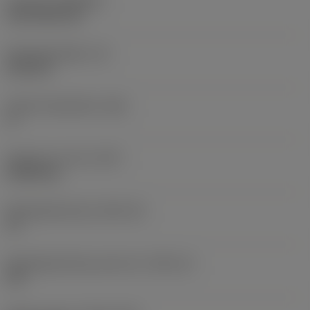
Coating
(COATING)
CVD TiCN+TiN
Wisselplaatdikte
(S)
6,35 mm
Hoofd vrijloophoek
(AN)
0 °
Gewicht van item
(WT)
0,0262 kg
Wisselplaatzitting
(SSC_M)
19
Wisselplaatzitting code inch
(SSC_N)
3/4