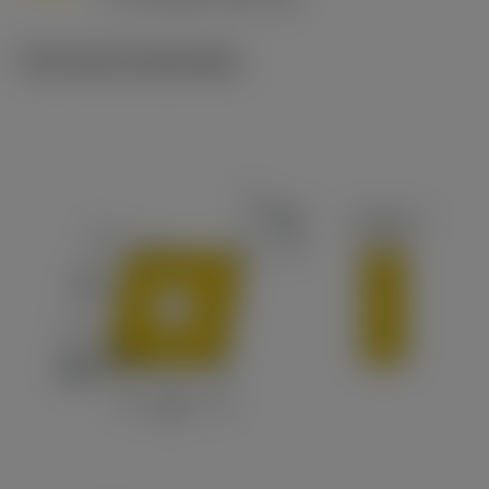
c
Technische illustraties