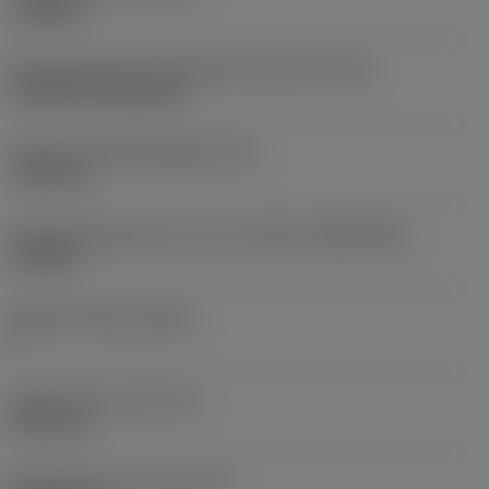
roughing
Montagestijlcode wisselplaat (metrisch)
(IFS)
Cylindrical fixing hole
Diameter bevestigingsgat
(D1)
7,925 mm
Wisselplaatgrootte en vorm
(CUTINT_SIZESHAPE)
CN1906
Snijkant telling
(CEDC)
2
Ingeschreven cirkel
(IC)
19,05 mm
Wisselplaat vorm code
(SC)