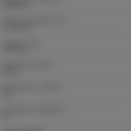
Rhombic 80
Effectieve snijkantlengte
(LE)
17,7439 mm
Hoekradius
(RE)
1,5875 mm
Spoedrichting
(HAND)
Neutral
Hardmetaalsoort
(GRADE)
235
Basismateriaal
(SUBSTRATE)
HC