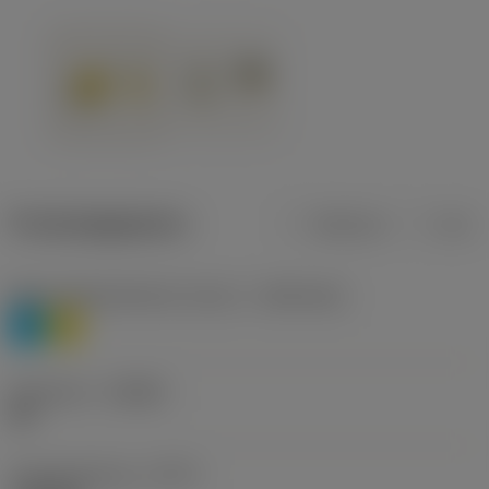
Productgegevens
Metrisch
Inch
Materiaalklassificatie niveau 1
(TMC1ISO)
P
M
Geometrie
(CBMD)
HR
Type bewerking
(CTPT)