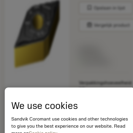
bookmark
Opslaan in lijst
balance
Vergelijk product
Lijstprijs:
33.70 EUR
Beschikbaar
Verpakkingshoeveelheid:
10
ISO: DNMG 11 04 04-
LC 1515
We use cookies
Materiaal-ID:
5725824
Sandvik Coromant use cookies and other technologies
EAN: 10621144
to give you the best experience on our website. Read
ANSI: CNMM 644-HR