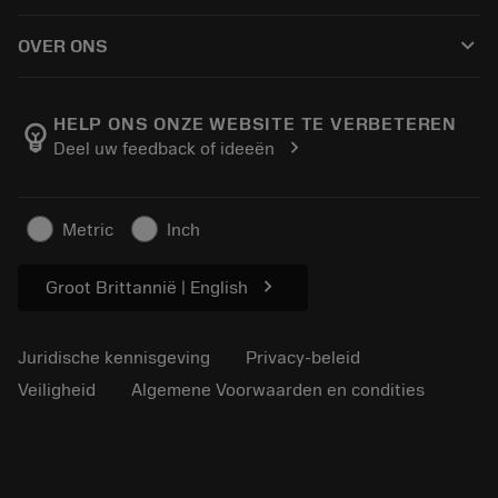
Hoe te kopen
Handleidingen en tutorials
Tailor Made
keyboard_arrow_down
OVER ONS
Bestelling
Rekenmachines en apps
Over Sandvik Coromant
Retour
Catalogi en handboeken
Manufacturing wellness
Volg uw bestelling
HELP ONS ONZE WEBSITE TE VERBETEREN
emoji_objects
chevron_right
Deel uw feedback of ideeën
Loopbaan
Vraag een offerte aan
Duurzaam ondernemen
Artikelen
Metric
Inch
Voor de pers
chevron_right
Groot Brittannië | English
Juridische kennisgeving
Privacy-beleid
Veiligheid
Algemene Voorwaarden en condities