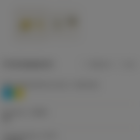
Productgegevens
Metrisch
Inch
Materiaalklassificatie niveau 1
(TMC1ISO)
P
M
Geometrie
(CBMD)
HR
Type bewerking
(CTPT)