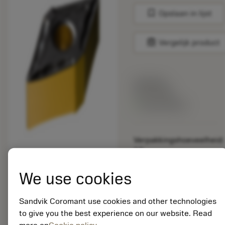
bookmark
Opslaan in lijst
balance
Vergelijk product
Lijstprijs:
33.70 EUR
Beschikbaar
Verpakkingshoeveelheid:
10
ISO: DNMG 11 04 04-
MF 4425
We use cookies
Materiaal-ID:
5725824
Sandvik Coromant use cookies and other technologies
EAN: 10621144
to give you the best experience on our website. Read
ANSI: CNMM 644-HR