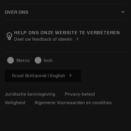
Hoe te kopen
Handleidingen en tutorials
Tailor Made
keyboard_arrow_down
OVER ONS
Bestelling
Rekenmachines en apps
Over Sandvik Coromant
Retour
Catalogi en handboeken
Manufacturing wellness
Volg uw bestelling
HELP ONS ONZE WEBSITE TE VERBETEREN
emoji_objects
chevron_right
Deel uw feedback of ideeën
Loopbaan
Vraag een offerte aan
Duurzaam ondernemen
Artikelen
Metric
Inch
Voor de pers
chevron_right
Groot Brittannië | English
Juridische kennisgeving
Privacy-beleid
Veiligheid
Algemene Voorwaarden en condities