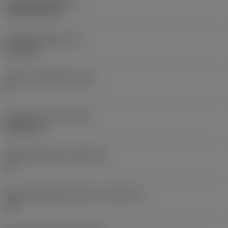
Coating
(COATING)
CVD TiCN+TiN
Wisselplaatdikte
(S)
6,35 mm
Hoofd vrijloophoek
(AN)
0 °
Gewicht van item
(WT)
0,0262 kg
Wisselplaatzitting
(SSC_M)
19
Wisselplaatzitting code inch
(SSC_N)
3/4