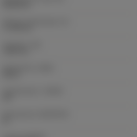
Rhombic 80
Effectieve snijkantlengte
(LE)
17,7439 mm
Hoekradius
(RE)
1,5875 mm
Spoedrichting
(HAND)
Neutral
Hardmetaalsoort
(GRADE)
235
Basismateriaal
(SUBSTRATE)
HC