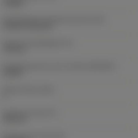
roughing
Montagestijlcode wisselplaat (metrisch)
(IFS)
Cylindrical fixing hole
Diameter bevestigingsgat
(D1)
7,925 mm
Wisselplaatgrootte en vorm
(CUTINT_SIZESHAPE)
CN1906
Snijkant telling
(CEDC)
2
Ingeschreven cirkel
(IC)
19,05 mm
Wisselplaat vorm code
(SC)