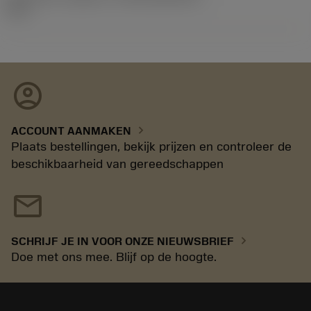
11.1
account_circle
chevron_right
ACCOUNT AANMAKEN
Plaats bestellingen, bekijk prijzen en controleer de
beschikbaarheid van gereedschappen
mail
chevron_right
SCHRIJF JE IN VOOR ONZE NIEUWSBRIEF
Doe met ons mee. Blijf op de hoogte.