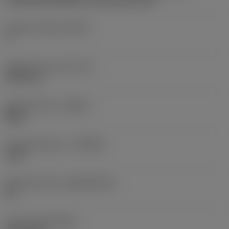
CoroThread 266/254 -internal size 16R
Snijkant telling
(CEDC)
3
Ingeschreven cirkel
(IC)
9,525 mm
Spoedrichting
(HAND)
Right
Hardmetaalsoort
(GRADE)
1125
Basismateriaal
(SUBSTRATE)
HC
Coating
(COATING)