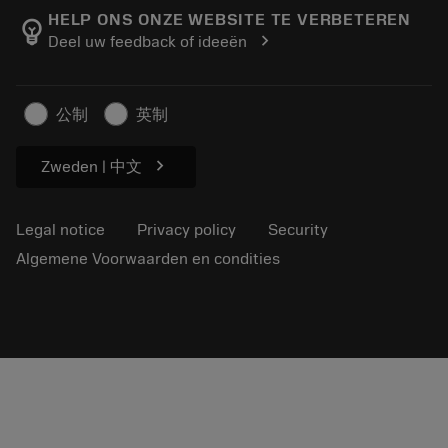
Manufacturing wellness
Track your order
HELP ONS ONZE WEBSITE TE VERBETEREN
emoji_objects
chevron_right
Deel uw feedback of ideeën
Career
Make a quotation
Sustainable business
Artikelen
公制
英制
For press
chevron_right
Zweden | 中文
Legal notice
Privacy policy
Security
Algemene Voorwaarden en condities