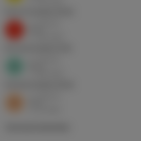
v
130 m/min
c
K2.2.C.UT
,
Hardheid: 245 HB
a
0.46 mm
p
K
nap
5
v
130 m/min
c
N1.3.C.AG
,
Hardheid: 90 HB
a
0.46 mm
p
N
nap
4
v
400 m/min
c
S2.0.Z.AG
,
Hardheid: 350 HB
a
0.46 mm
p
S
nap
5
v
15 m/min
c
Technische illustraties