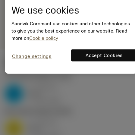
EAN: 25965643
We use cookies
ANSI: DNMG 11 04
04-QM 4425
Sandvik Coromant use cookies and other technologies
Generieke
deployed_code
Toon 3D model
remove
add
to give you the best experience on our website. Read
weergave
shopping_cart
Voeg t
more on
Cookie policy
Accept Cookies
Change settings
Startwaarden
P2.1.Z.AN
,
Hardheid: 175 HB
a
0.46 mm
p
P
nap
4
v
160 m/min
c
M1.0.Z.AQ
,
Hardheid: 200 HB
a
0.46 mm
p
M
nap
4