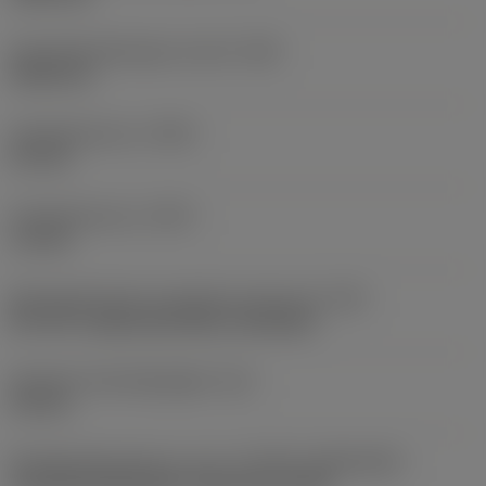
Schroefdraadhoogte verschil
(HB)
0,045 mm
Profielafstand ex
(PDX)
0,9 mm
Profielafstand ey
(PDY)
1,3 mm
Montagestijlcode wisselplaat (metrisch)
(IFS)
40°-60° countersunk hole, rail bottom
Diameter bevestigingsgat
(D1)
4,4 mm
Wisselplaatgrootte en vorm
(CUTINT_SIZESHAPE)