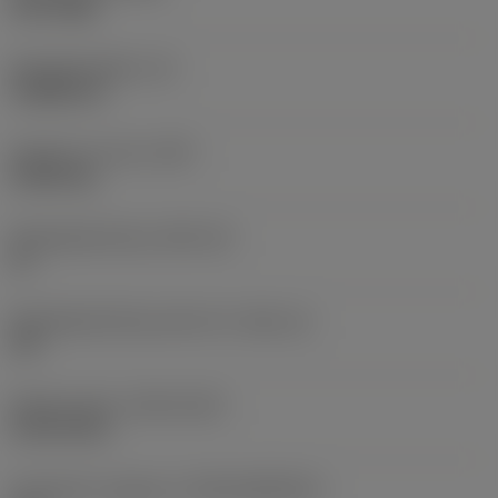
PVD TiAlN
Wisselplaatdikte
(S)
3,9688 mm
Gewicht van item
(WT)
0,0043 kg
Wisselplaatzitting
(SSC_M)
16
Wisselplaatzitting code inch
(SSC_N)
3/8
Release date
(ValFrom20)
18-02-2011
Introductie vrijgave id
(RELEASEPACK)