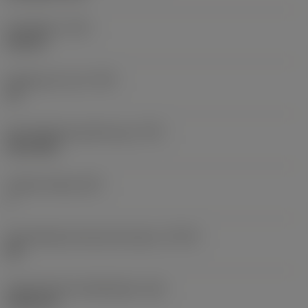
Draadtype
(TTP)
internal
Gangen per inch
(TPI)
32
Schroefdraad profiel type
(TPT)
full profile
Tanden telling
(NT)
1
Schroefdraad tolerantie klasse
(TCTR)
2B
Theoretische draadhoogte
(HA)
0,503 mm