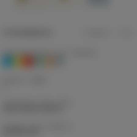
Productgegevens
Metrisch
Inch
Materiaalklassificatie niveau 1
(TMC1ISO)
P
M
K
N
S
H
Geometrie
(CBMD)
A
Schroefdraad vormtype
(THFT)
UN 60°, UNC 60°, UNF 60°
Standaard nummer
(STDNO_1)
ISO 5864-1978