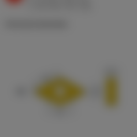
h
0.2 mm/r (0.15 - 0.4)
ex
v
265 m/min (275 - 230)
c
Technische illustraties