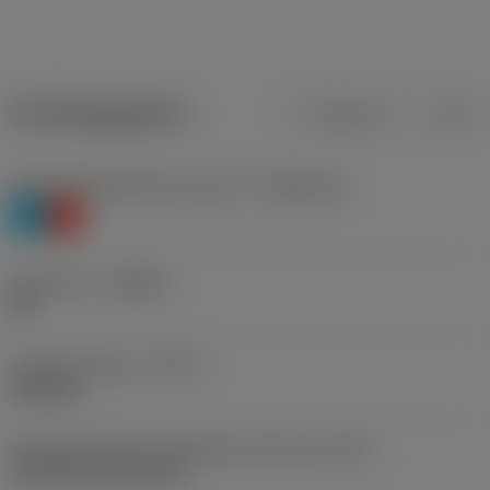
Productgegevens
Metrisch
Inch
Materiaalklassificatie niveau 1
(TMC1ISO)
P
K
Geometrie
(CBMD)
MF
Type bewerking
(CTPT)
finishing
Montagestijlcode wisselplaat (metrisch)
(IFS)
Cylindrical fixing hole