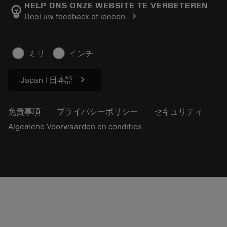
Manufacturing Wellness
注文を追跡する
HELP ONS ONZE WEBSITE TE VERBETEREN
emoji_objects
chevron_right
Deel uw feedback of ideeën
経歴
見積もりを作成する
サステナブルな事業
記事
ミリ
インチ
プレス用
chevron_right
Japan | 日本語
免責事項
プライバシーポリシー
セキュリティ
Algemene Voorwaarden en condities