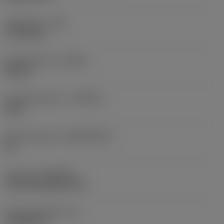
Hoekradius
(RE)
0,7938 mm
Spoedrichting
(HAND)
Neutral
Hardmetaalsoort
(GRADE)
4315
Basismateriaal
(SUBSTRATE)
HC
Coating
(COATING)
CVD TiCN+Al2O3+TiN
Wisselplaatdikte
(S)
4,7625 mm