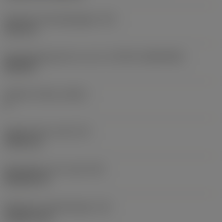
Diameter bevestigingsgat
(D1)
3,81 mm
Wisselplaatgrootte en vorm
(CUTINT_SIZESHAPE)
DN1104
Snijkant telling
(CEDC)
4
Ingeschreven cirkel
(IC)
9,525 mm
Wisselplaat vorm code
(SC)
Rhombic 55
Effectieve snijkantlengte
(LE)
10,8279 mm