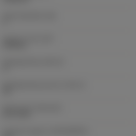
Hoofd vrijloophoek
(AN)
0 °
Gewicht van item
(WT)
0,0058 kg
Wisselplaatzitting
(SSC_M)
11
Wisselplaatzitting code inch
(SSC_N)
3/8
Release date
(ValFrom20)
06-07-2014
Introductie vrijgave id
(RELEASEPACK)