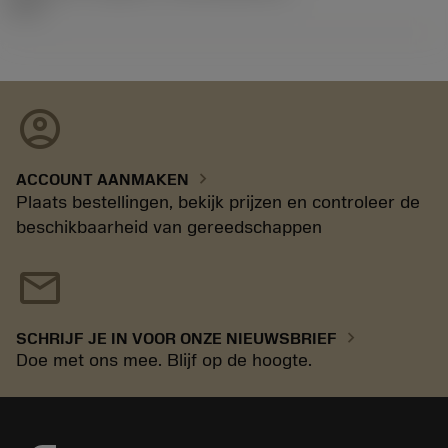
14.2
account_circle
chevron_right
ACCOUNT AANMAKEN
Plaats bestellingen, bekijk prijzen en controleer de
beschikbaarheid van gereedschappen
mail
chevron_right
SCHRIJF JE IN VOOR ONZE NIEUWSBRIEF
Doe met ons mee. Blijf op de hoogte.