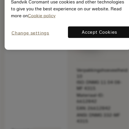
Sandvik Coromant use cookies and other technologies
Controleer
to give you the best experience on our website. Read
de
snijsnelheid.
more on
Cookie policy
Lijstprijs:
Accept Cookies
Change settings
18.90 EUR
Niet op
voorraad
Verpakkingshoeveelheid:
10
ISO: DNMG 11 04 08-
MF 4315
Materiaal-ID:
6612842
EAN: 26612842
ANSI: DNMG 332-MF
4315