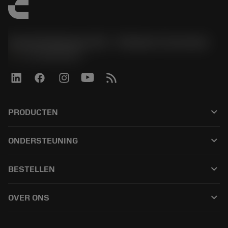
Sandvik Benelux B.V. - Division Coromant
phone
+31108080280
keyboard_arrow_down
PRODUCTEN
すべてのツール
keyboard_arrow_down
ONDERSTEUNING
すべてのソフトウェア
カスタマーサービス
リサイクル
keyboard_arrow_down
BESTELLEN
販売店および専門家
再生処理
購入方法
ガイドとチュートリアル
テーラーメード
keyboard_arrow_down
OVER ONS
注文
計算ツールとアプリ
サンドビック・コロマントについて
戻る
カタログおよびハンドブック