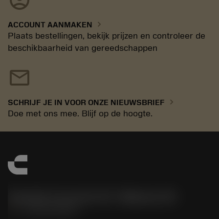
account_circle
chevron_right
ACCOUNT AANMAKEN
Plaats bestellingen, bekijk prijzen en controleer de
beschikbaarheid van gereedschappen
mail
chevron_right
SCHRIJF JE IN VOOR ONZE NIEUWSBRIEF
Doe met ons mee. Blijf op de hoogte.
Sandvik Coromant US - Mebane, NC
phone
+1-800-Sandvik