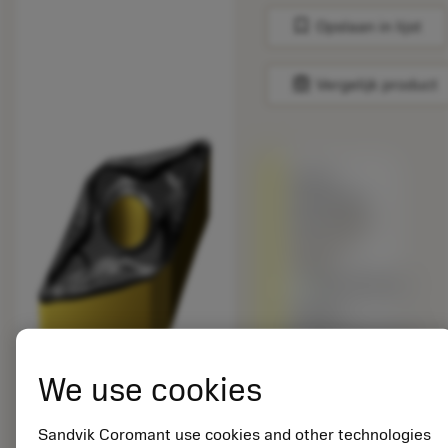
bookmark
Opslaan in lijst
balance
Vergelijk product
Wordt
vervangen
door
DNMG
332-PM
4405
Beschikbaar
Andere
hardmetaalsoort
vs. het
originele
We use cookies
product –
Controleer
Sandvik Coromant use cookies and other technologies
de