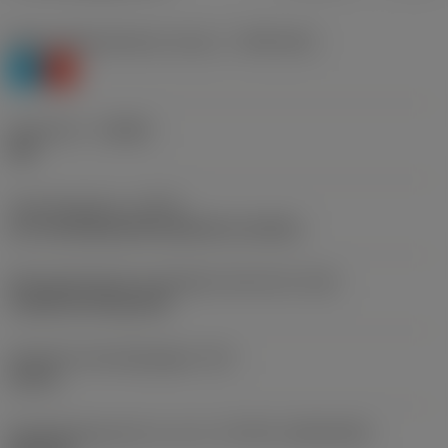
Materiaalklassificatie niveau 1
(TMC1ISO)
P
K
Geometrie
(CBMD)
PM
Type bewerking
(CTPT)
pre-machining with demand on surface
Montagestijlcode wisselplaat (metrisch)
(IFS)
Cylindrical fixing hole
Diameter bevestigingsgat
(D1)
0,15 in
Wisselplaatgrootte en vorm
(CUTINT_SIZESHAPE)