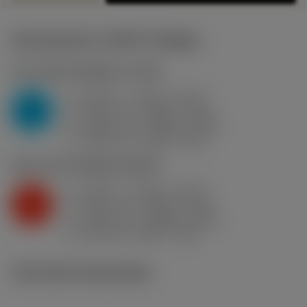
Startwaarden
(KAPR
93 deg
)
P2.1.Z.AN
,
Hardheid: 175 HB
a
0.079 in (0.02 - 0.197)
p
P
f
0.012 in/r (0.006 - 0.02)
n
h
0.012 in/r (0.006 - 0.02)
ex
v
1050 sfm (1200 - 920)
c
K2.2.C.UT
,
Hardheid: 245 HB
a
0.079 in (0.02 - 0.197)
p
K
f
0.012 in/r (0.006 - 0.02)
n
h
0.012 in/r (0.006 - 0.02)
ex
v
900 sfm (1000 - 780)
c
Technische illustraties