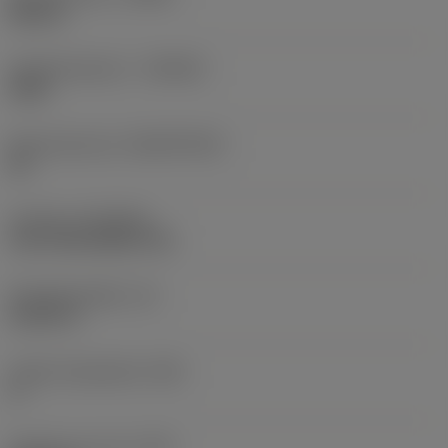
Neutral
Hardmetaalsoort
(GRADE)
4305
Basismateriaal
(SUBSTRATE)
HC
Coating
(COATING)
CVD TiCN+Al2O3+TiN
Wisselplaatdikte
(S)
0,1875 in
Hoofd vrijloophoek
(AN)
0 °
Gewicht van item
(WT)