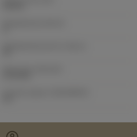
0,0123 lb
Wisselplaatzitting
(SSC_M)
11
Wisselplaatzitting code inch
(SSC_N)
3/8
Release date
(ValFrom20)
21-02-2015
Introductie vrijgave id
(RELEASEPACK)
15.1