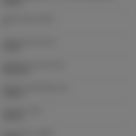
DN1104
Snijkant telling
(CEDC)
4
Ingeschreven cirkel
(IC)
0,375 in
Wisselplaat vorm code
(SC)
Rhombic 55
Effectieve snijkantlengte
(LE)
0,4263 in
Hoekradius
(RE)
0,0313 in
Spoedrichting
(HAND)