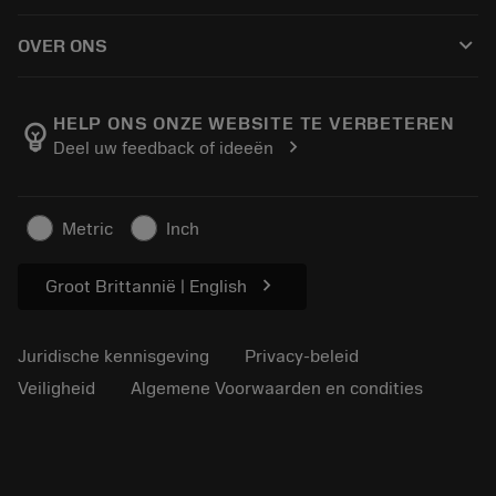
Hoe te kopen
Handleidingen en tutorials
Tailor Made
keyboard_arrow_down
OVER ONS
Bestelling
Rekenmachines en apps
Over Sandvik Coromant
Retour
Catalogi en handboeken
Manufacturing wellness
Volg uw bestelling
HELP ONS ONZE WEBSITE TE VERBETEREN
emoji_objects
chevron_right
Deel uw feedback of ideeën
Loopbaan
Vraag een offerte aan
Duurzaam ondernemen
Artikelen
Metric
Inch
Voor de pers
chevron_right
Groot Brittannië | English
Juridische kennisgeving
Privacy-beleid
Veiligheid
Algemene Voorwaarden en condities