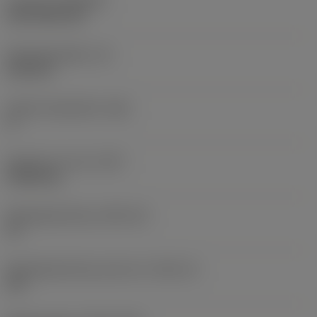
Coating
(COATING)
CVD TiCN+TiN
Wisselplaatdikte
(S)
6,35 mm
Hoofd vrijloophoek
(AN)
0 °
Gewicht van item
(WT)
0,0262 kg
Wisselplaatzitting
(SSC_M)
19
Wisselplaatzitting code inch
(SSC_N)
3/4