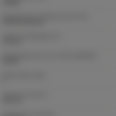
roughing
Montagestijlcode wisselplaat (metrisch)
(IFS)
Cylindrical fixing hole
Diameter bevestigingsgat
(D1)
7,925 mm
Wisselplaatgrootte en vorm
(CUTINT_SIZESHAPE)
CN1906
Snijkant telling
(CEDC)
2
Ingeschreven cirkel
(IC)
19,05 mm
Wisselplaat vorm code
(SC)