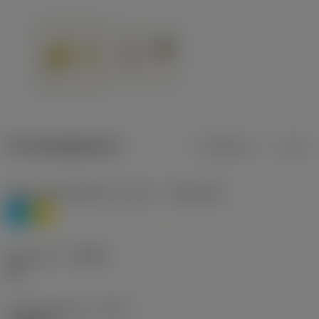
Productgegevens
Metrisch
Inch
Materiaalklassificatie niveau 1
(TMC1ISO)
P
M
Geometrie
(CBMD)
HR
Type bewerking
(CTPT)