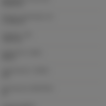
Rhombic 80
Effectieve snijkantlengte
(LE)
17,7439 mm
Hoekradius
(RE)
1,5875 mm
Spoedrichting
(HAND)
Neutral
Hardmetaalsoort
(GRADE)
235
Basismateriaal
(SUBSTRATE)
HC