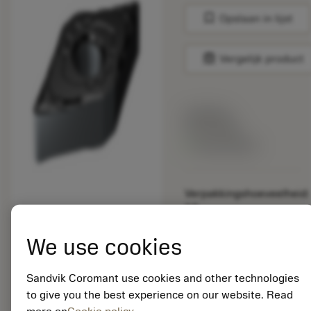
bookmark
Opslaan in lijst
balance
Vergelijk product
Lijstprijs:
33.70 EUR
Beschikbaar
Verpakkingshoeveelheid:
10
ISO: DNMG 11 04 08-
SF 1105
We use cookies
Materiaal-ID:
5725824
Sandvik Coromant use cookies and other technologies
EAN: 10621144
to give you the best experience on our website. Read
ANSI: CNMM 644-HR