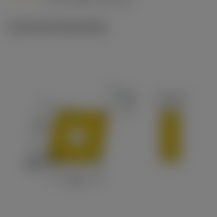
c
Technische illustraties