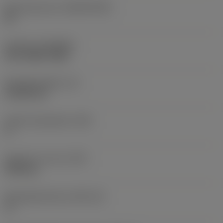
Basismateriaal
(SUBSTRATE)
HC
Coating
(COATING)
PVD TiAlN+TiAlN
Wisselplaatdikte
(S)
4,7625 mm
Hoofd vrijloophoek
(AN)
0 °
Gewicht van item
(WT)
0,006 kg
Wisselplaatzitting
(SSC_M)
11