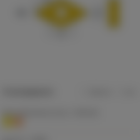
Productgegevens
Metrisch
Inch
Materiaalklassificatie niveau 1
(TMC1ISO)
M
S