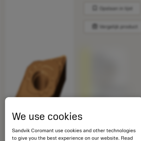
bookmark
Opslaan in lijst
balance
Vergelijk product
Wordt
vervangen
door
DNMG
11 04 08-
SF 1205
Beschikbaar
Andere
hardmetaalsoort
vs. het
We use cookies
originele
product –
Sandvik Coromant use cookies and other technologies
Controleer
to give you the best experience on our website. Read
de