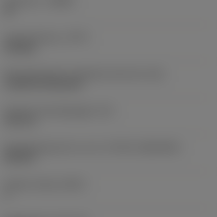
Geometrie
(CBMD)
SF
Type bewerking
(CTPT)
finishing
Montagestijlcode wisselplaat (metrisch)
(IFS)
Cylindrical fixing hole
Diameter bevestigingsgat
(D1)
3,81 mm
Wisselplaatgrootte en vorm
(CUTINT_SIZESHAPE)
DN1104
Snijkant telling
(CEDC)
4