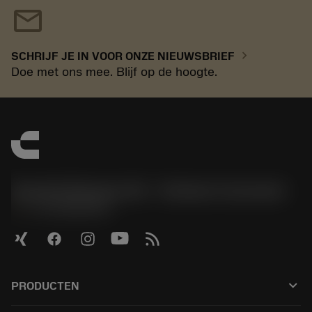
mail
chevron_right
SCHRIJF JE IN VOOR ONZE NIEUWSBRIEF
Doe met ons mee. Blijf op de hoogte.
Sandvik Benelux B.V. - Division Coromant
phone
+31108080280
keyboard_arrow_down
PRODUCTEN