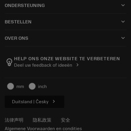
全部刀具
keyboard_arrow_down
ONDERSTEUNING
所有软件
客户服务
回收
keyboard_arrow_down
BESTELLEN
分销商和专业人士
翻新
如何购买
指南与教程
Tailor Made
keyboard_arrow_down
OVER ONS
订购
计算器和应用程序
关于Sandvik Coromant
返回
产品目录和手册
Manufacturing Wellness
跟踪订单
HELP ONS ONZE WEBSITE TE VERBETEREN
emoji_objects
chevron_right
Deel uw feedback of ideeën
职业发展
生成报价单
可持续业务
文章
mm
inch
供新闻媒体使用
chevron_right
Duitsland | Česky
法律声明
隐私政策
安全
Algemene Voorwaarden en condities