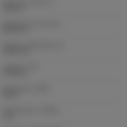
Ingeschreven cirkel
(IC)
9,525 mm
Wisselplaat vorm code
(SC)
Rhombic 55
Effectieve snijkantlengte
(LE)
10,8279 mm
Hoekradius
(RE)
0,7938 mm
Spoedrichting
(HAND)
Neutral
Hardmetaalsoort
(GRADE)
1115