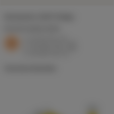
Startwaarden
(KAPR
93 deg
)
S2.0.Z.AG
,
Hardheid: 350 HB
a
0.5 mm (0.2 - 1.5)
p
S
f
0.16 mm/r (0.11 - 0.27)
n
h
0.15 mm/r (0.1 - 0.25)
ex
v
38 m/min (50 - 21)
c
Technische illustraties