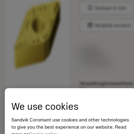
bookmark
Opslaan in lijst
balance
Vergelijk product
Lijstprijs:
33.70 EUR
Beschikbaar
Verpakkingshoeveelheid:
10
ISO: DNMG 15 04 04-
MF 2015
We use cookies
Materiaal-ID:
5725824
Sandvik Coromant use cookies and other technologies
EAN: 10621144
to give you the best experience on our website. Read
ANSI: CNMM 644-HR