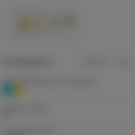
Productgegevens
Metrisch
Inch
Materiaalklassificatie niveau 1
(TMC1ISO)
P
M
Geometrie
(CBMD)
HR
Type bewerking
(CTPT)