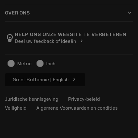
Hoe te kopen
Handleidingen en tutorials
Tailor Made
keyboard_arrow_down
OVER ONS
Bestelling
Rekenmachines en apps
Over Sandvik Coromant
Retour
Catalogi en handboeken
Manufacturing wellness
Volg uw bestelling
HELP ONS ONZE WEBSITE TE VERBETEREN
emoji_objects
chevron_right
Deel uw feedback of ideeën
Loopbaan
Vraag een offerte aan
Duurzaam ondernemen
Artikelen
Metric
Inch
Voor de pers
chevron_right
Groot Brittannië | English
Juridische kennisgeving
Privacy-beleid
Veiligheid
Algemene Voorwaarden en condities