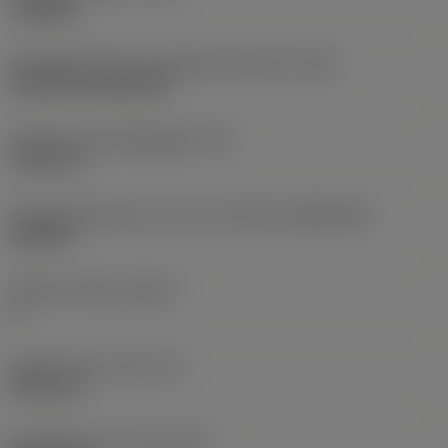
roughing
Montagestijlcode wisselplaat (metrisch)
(IFS)
Cylindrical fixing hole
Diameter bevestigingsgat
(D1)
7,925 mm
Wisselplaatgrootte en vorm
(CUTINT_SIZESHAPE)
CN1906
Snijkant telling
(CEDC)
2
Ingeschreven cirkel
(IC)
19,05 mm
Wisselplaat vorm code
(SC)