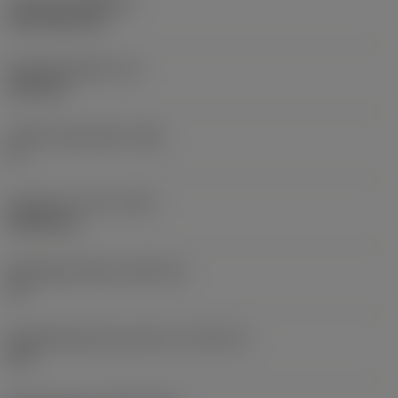
Coating
(COATING)
CVD TiCN+TiN
Wisselplaatdikte
(S)
6,35 mm
Hoofd vrijloophoek
(AN)
0 °
Gewicht van item
(WT)
0,0262 kg
Wisselplaatzitting
(SSC_M)
19
Wisselplaatzitting code inch
(SSC_N)
3/4