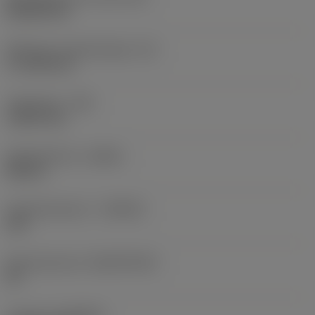
Rhombic 80
Effectieve snijkantlengte
(LE)
17,7439 mm
Hoekradius
(RE)
1,5875 mm
Spoedrichting
(HAND)
Neutral
Hardmetaalsoort
(GRADE)
235
Basismateriaal
(SUBSTRATE)
HC