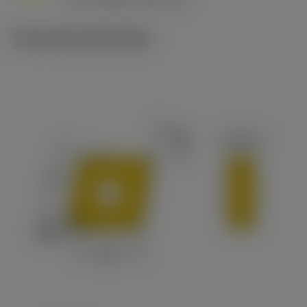
c
Technische illustraties