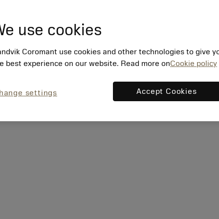
e use cookies
ndvik Coromant use cookies and other technologies to give y
e best experience on our website. Read more on
Cookie policy
Accept Cookies
hange settings