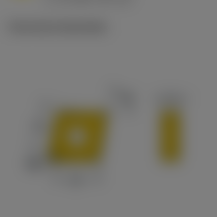
c
Technische illustraties