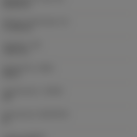
Rhombic 80
Effectieve snijkantlengte
(LE)
17,7439 mm
Hoekradius
(RE)
1,5875 mm
Spoedrichting
(HAND)
Neutral
Hardmetaalsoort
(GRADE)
235
Basismateriaal
(SUBSTRATE)
HC