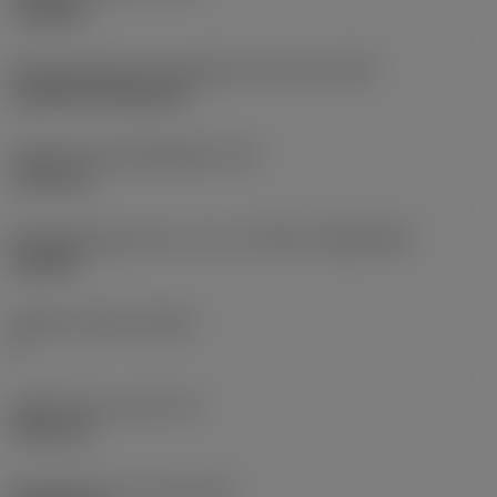
roughing
Montagestijlcode wisselplaat (metrisch)
(IFS)
Cylindrical fixing hole
Diameter bevestigingsgat
(D1)
7,925 mm
Wisselplaatgrootte en vorm
(CUTINT_SIZESHAPE)
CN1906
Snijkant telling
(CEDC)
2
Ingeschreven cirkel
(IC)
19,05 mm
Wisselplaat vorm code
(SC)