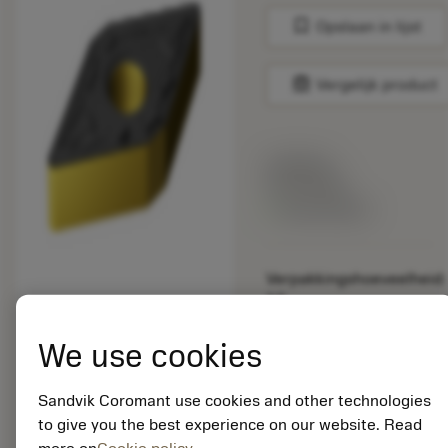
bookmark
Opslaan in lijst
balance
Vergelijk product
Lijstprijs:
33.70 EUR
Beschikbaar
Verpakkingshoeveelheid:
10
ISO: DNMG 15 04 08-
MM 2220
We use cookies
Materiaal-ID:
5725824
Sandvik Coromant use cookies and other technologies
EAN: 10621144
to give you the best experience on our website. Read
ANSI: CNMM 644-HR