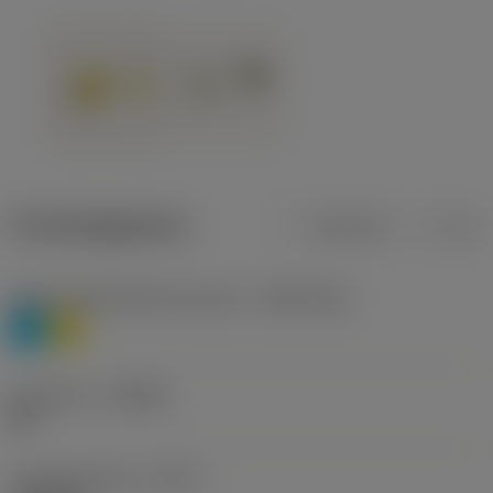
Productgegevens
Metrisch
Inch
Materiaalklassificatie niveau 1
(TMC1ISO)
P
M
Geometrie
(CBMD)
HR
Type bewerking
(CTPT)