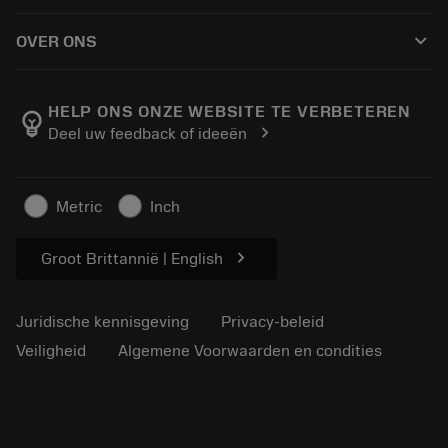
Hoe te kopen
Handleidingen en tutorials
Tailor Made
keyboard_arrow_down
OVER ONS
Bestelling
Rekenmachines en apps
Over Sandvik Coromant
Retour
Catalogi en handboeken
Manufacturing wellness
Volg uw bestelling
HELP ONS ONZE WEBSITE TE VERBETEREN
emoji_objects
chevron_right
Deel uw feedback of ideeën
Loopbaan
Vraag een offerte aan
Duurzaam ondernemen
Artikelen
Metric
Inch
Voor de pers
chevron_right
Groot Brittannië | English
Juridische kennisgeving
Privacy-beleid
Veiligheid
Algemene Voorwaarden en condities