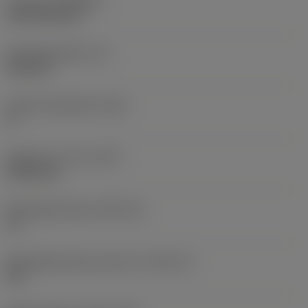
Coating
(COATING)
CVD TiCN+TiN
Wisselplaatdikte
(S)
6,35 mm
Hoofd vrijloophoek
(AN)
0 °
Gewicht van item
(WT)
0,0262 kg
Wisselplaatzitting
(SSC_M)
19
Wisselplaatzitting code inch
(SSC_N)
3/4