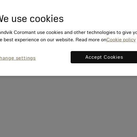
e use cookies
ndvik Coromant use cookies and other technologies to give y
e best experience on our website. Read more on
Cookie policy
Accept Cookies
hange settings