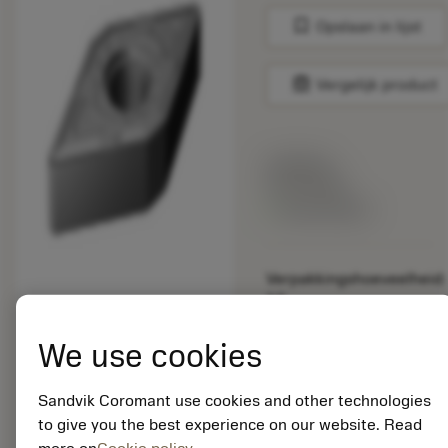
bookmark
Opslaan in lijst
balance
Vergelijk product
Lijstprijs:
33.70 EUR
Beschikbaar
Verpakkingshoeveelheid:
10
ISO: DNMG 15 04 12-
SM 1210
We use cookies
Materiaal-ID:
5725824
Sandvik Coromant use cookies and other technologies
EAN: 10621144
to give you the best experience on our website. Read
ANSI: CNMM 644-HR