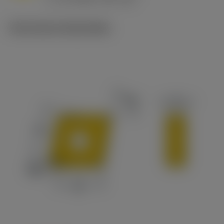
c
Technische illustraties