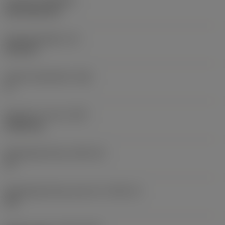
Coating
(COATING)
CVD TiCN+TiN
Wisselplaatdikte
(S)
6,35 mm
Hoofd vrijloophoek
(AN)
0 °
Gewicht van item
(WT)
0,0262 kg
Wisselplaatzitting
(SSC_M)
19
Wisselplaatzitting code inch
(SSC_N)
3/4