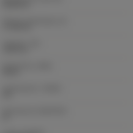
Rhombic 80
Effectieve snijkantlengte
(LE)
17,7439 mm
Hoekradius
(RE)
1,5875 mm
Spoedrichting
(HAND)
Neutral
Hardmetaalsoort
(GRADE)
235
Basismateriaal
(SUBSTRATE)
HC