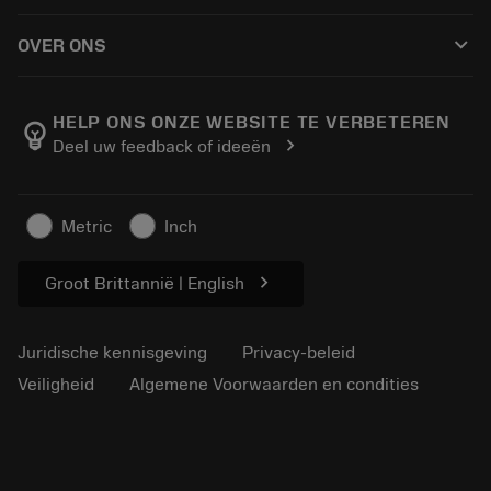
Hoe te kopen
Handleidingen en tutorials
Tailor Made
keyboard_arrow_down
OVER ONS
Bestelling
Rekenmachines en apps
Over Sandvik Coromant
Retour
Catalogi en handboeken
Manufacturing wellness
Volg uw bestelling
HELP ONS ONZE WEBSITE TE VERBETEREN
emoji_objects
chevron_right
Deel uw feedback of ideeën
Loopbaan
Vraag een offerte aan
Duurzaam ondernemen
Artikelen
Metric
Inch
Voor de pers
chevron_right
Groot Brittannië | English
Juridische kennisgeving
Privacy-beleid
Veiligheid
Algemene Voorwaarden en condities