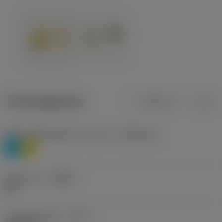
Productgegevens
Metrisch
Inch
Materiaalklassificatie niveau 1
(TMC1ISO)
P
M
Geometrie
(CBMD)
HR
Type bewerking
(CTPT)