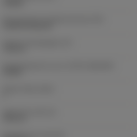
roughing
Montagestijlcode wisselplaat (metrisch)
(IFS)
Cylindrical fixing hole
Diameter bevestigingsgat
(D1)
7,925 mm
Wisselplaatgrootte en vorm
(CUTINT_SIZESHAPE)
CN1906
Snijkant telling
(CEDC)
2
Ingeschreven cirkel
(IC)
19,05 mm
Wisselplaat vorm code
(SC)