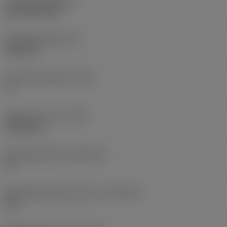
Coating
(COATING)
CVD TiCN+TiN
Wisselplaatdikte
(S)
6,35 mm
Hoofd vrijloophoek
(AN)
0 °
Gewicht van item
(WT)
0,0262 kg
Wisselplaatzitting
(SSC_M)
19
Wisselplaatzitting code inch
(SSC_N)
3/4