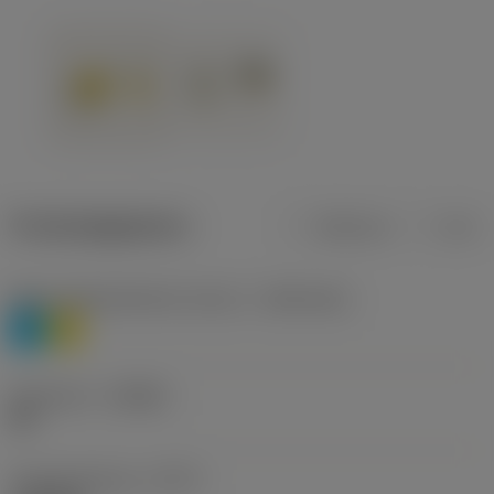
Productgegevens
Metrisch
Inch
Materiaalklassificatie niveau 1
(TMC1ISO)
P
M
Geometrie
(CBMD)
HR
Type bewerking
(CTPT)