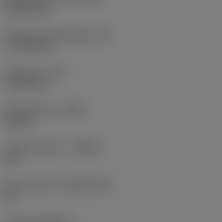
Rhombic 80
Effectieve snijkantlengte
(LE)
17,7439 mm
Hoekradius
(RE)
1,5875 mm
Spoedrichting
(HAND)
Neutral
Hardmetaalsoort
(GRADE)
235
Basismateriaal
(SUBSTRATE)
HC