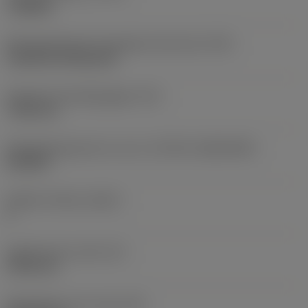
roughing
Montagestijlcode wisselplaat (metrisch)
(IFS)
Cylindrical fixing hole
Diameter bevestigingsgat
(D1)
7,925 mm
Wisselplaatgrootte en vorm
(CUTINT_SIZESHAPE)
CN1906
Snijkant telling
(CEDC)
2
Ingeschreven cirkel
(IC)
19,05 mm
Wisselplaat vorm code
(SC)