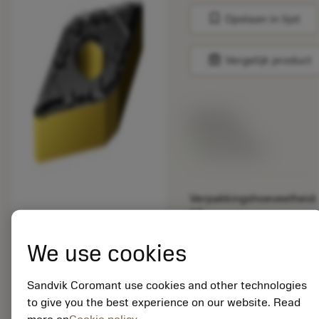
bookmark
Opslaan in lijst
balance
Vergelijk product
Lijstprijs:
33.70 EUR
Beschikbaar
Verpakkingshoeveelheid:
10
ISO: DNMG 15 06 04-
MF S205
We use cookies
Materiaal-ID:
5725824
Sandvik Coromant use cookies and other technologies
EAN: 10621144
to give you the best experience on our website. Read
ANSI: CNMM 644-HR