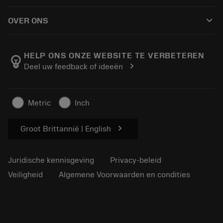
Hoe te kopen
Handleidingen en tutorials
Tailor Made
keyboard_arrow_down
OVER ONS
Bestelling
Rekenmachines en apps
Over Sandvik Coromant
Retour
Catalogi en handboeken
Manufacturing wellness
Volg uw bestelling
HELP ONS ONZE WEBSITE TE VERBETEREN
emoji_objects
chevron_right
Deel uw feedback of ideeën
Loopbaan
Vraag een offerte aan
Duurzaam ondernemen
Artikelen
Metric
Inch
Voor de pers
chevron_right
Groot Brittannië | English
Juridische kennisgeving
Privacy-beleid
Veiligheid
Algemene Voorwaarden en condities