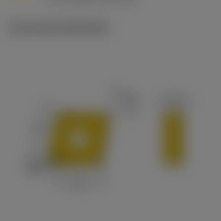
c
Technische illustraties