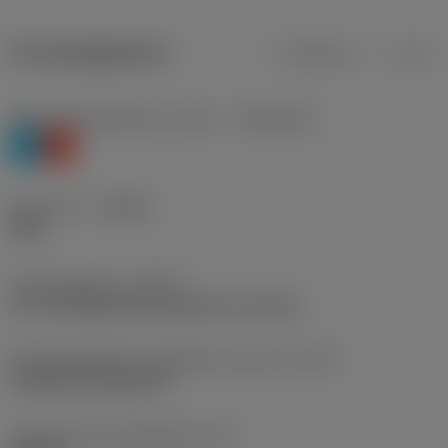
Productgegevens
Metrisch
Inch
Materiaalklassificatie niveau 1
(TMC1ISO)
P
K
Geometrie
(CBMD)
PMC
Type bewerking
(CTPT)
pre-machining with demand on surface
Montagestijlcode wisselplaat (metrisch)
(IFS)
Cylindrical fixing hole
Diameter bevestigingsgat
(D1)