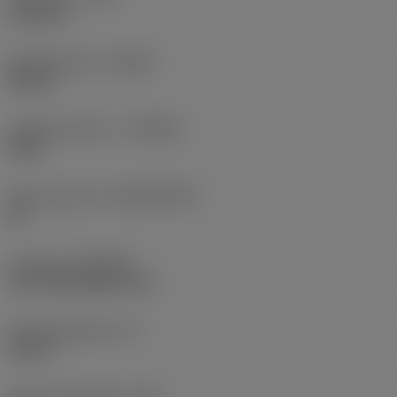
0,0156 in
Spoedrichting
(HAND)
Neutral
Hardmetaalsoort
(GRADE)
4425
Basismateriaal
(SUBSTRATE)
HC
Coating
(COATING)
CVD TiCN+Al2O3+TiN
Wisselplaatdikte
(S)
0,25 in