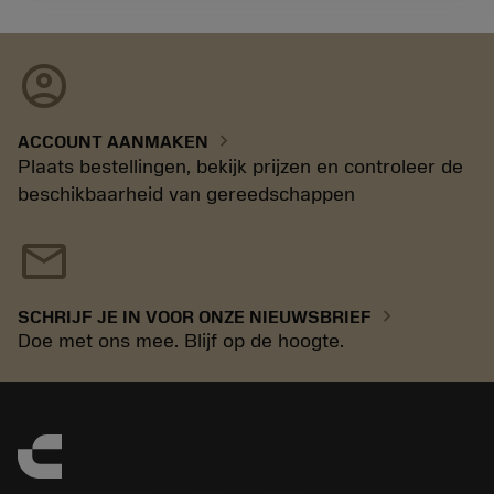
account_circle
chevron_right
ACCOUNT AANMAKEN
Plaats bestellingen, bekijk prijzen en controleer de
beschikbaarheid van gereedschappen
mail
chevron_right
SCHRIJF JE IN VOOR ONZE NIEUWSBRIEF
Doe met ons mee. Blijf op de hoogte.