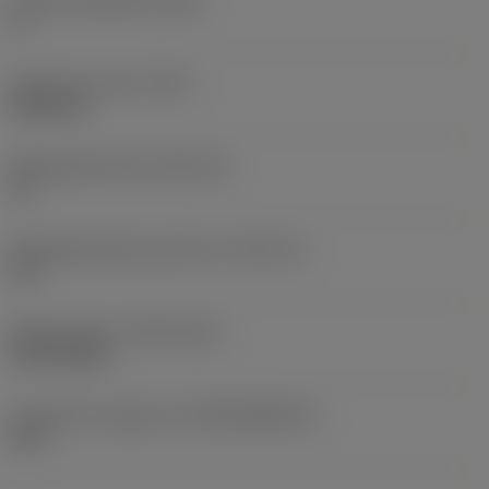
Hoofd vrijloophoek
(AN)
0 °
Gewicht van item
(WT)
0,0313 lb
Wisselplaatzitting
(SSC_M)
15
Wisselplaatzitting code inch
(SSC_N)
1/2
Release date
(ValFrom20)
24-09-2021
Introductie vrijgave id
(RELEASEPACK)
21.2