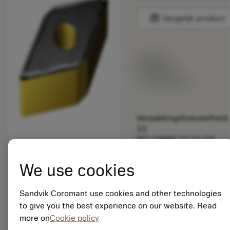
balance
Vergelijk product
Lijstprijs:
24.55 EUR
Beschikbaar
Verpakkingshoeveelheid:
10
ISO: DNMG 15 06 04-
PMC 4425
Materiaal-ID:
We use cookies
8019383
EAN:
Sandvik Coromant use cookies and other technologies
7323225783460
to give you the best experience on our website. Read
ANSI: DNMG 441-PMC
more on
Cookie policy
4425