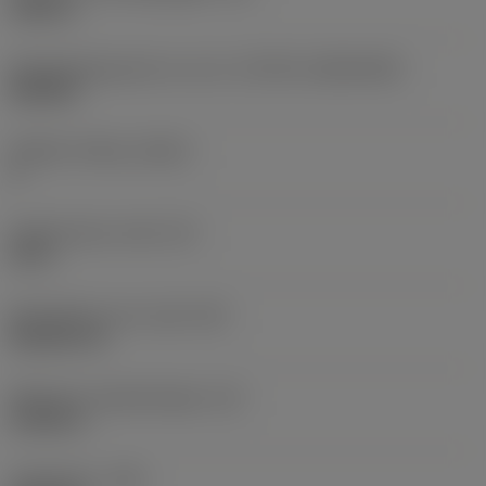
0,203 in
Wisselplaatgrootte en vorm
(CUTINT_SIZESHAPE)
DN1506
Snijkant telling
(CEDC)
4
Ingeschreven cirkel
(IC)
0,5 in
Wisselplaat vorm code
(SC)
Rhombic 55
Effectieve snijkantlengte
(LE)
0,5946 in
Hoekradius
(RE)