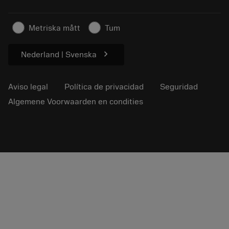
Negocio sostenible
Artículos
Metriska mått
Tum
Para prensas
chevron_right
Nederland | Svenska
Aviso legal
Política de privacidad
Seguridad
Algemene Voorwaarden en condities