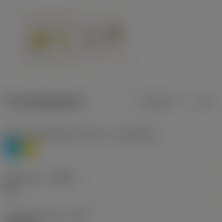
Productgegevens
Metrisch
Inch
Materiaalklassificatie niveau 1
(TMC1ISO)
P
M
Geometrie
(CBMD)
HR
Type bewerking
(CTPT)