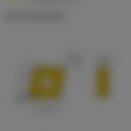
c
Technische illustraties