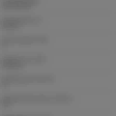
Coating
(COATING)
CVD TiCN+TiN
Wisselplaatdikte
(S)
6,35 mm
Hoofd vrijloophoek
(AN)
0 °
Gewicht van item
(WT)
0,0262 kg
Wisselplaatzitting
(SSC_M)
19
Wisselplaatzitting code inch
(SSC_N)
3/4