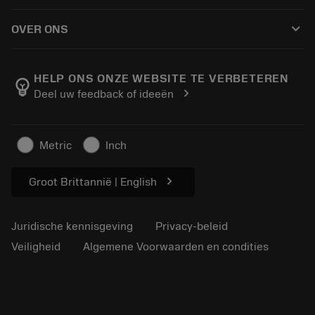
Hoe te kopen
Handleidingen en tutorials
Tailor Made
keyboard_arrow_down
OVER ONS
Bestelling
Rekenmachines en apps
Over Sandvik Coromant
Retour
Catalogi en handboeken
Manufacturing wellness
Volg uw bestelling
HELP ONS ONZE WEBSITE TE VERBETEREN
emoji_objects
chevron_right
Deel uw feedback of ideeën
Loopbaan
Vraag een offerte aan
Duurzaam ondernemen
Artikelen
Metric
Inch
Voor de pers
chevron_right
Groot Brittannië | English
Juridische kennisgeving
Privacy-beleid
Veiligheid
Algemene Voorwaarden en condities