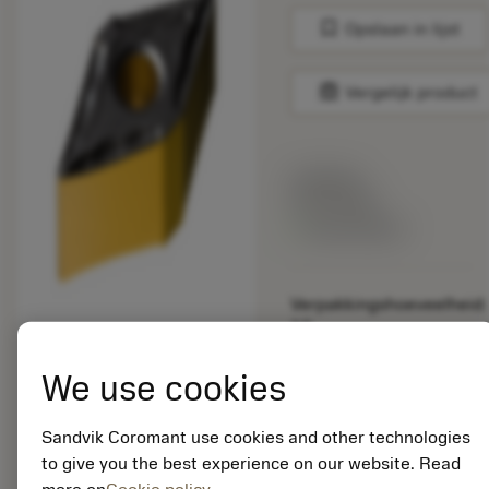
bookmark
Opslaan in lijst
balance
Vergelijk product
Lijstprijs:
33.70 EUR
Beschikbaar
Verpakkingshoeveelheid:
10
ISO: DNMG 15 06 08-
MF 4325
We use cookies
Materiaal-ID:
5725824
Sandvik Coromant use cookies and other technologies
EAN: 10621144
to give you the best experience on our website. Read
ANSI: CNMM 644-HR