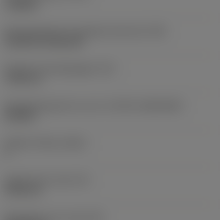
roughing
Montagestijlcode wisselplaat (metrisch)
(IFS)
Cylindrical fixing hole
Diameter bevestigingsgat
(D1)
7,925 mm
Wisselplaatgrootte en vorm
(CUTINT_SIZESHAPE)
CN1906
Snijkant telling
(CEDC)
2
Ingeschreven cirkel
(IC)
19,05 mm
Wisselplaat vorm code
(SC)