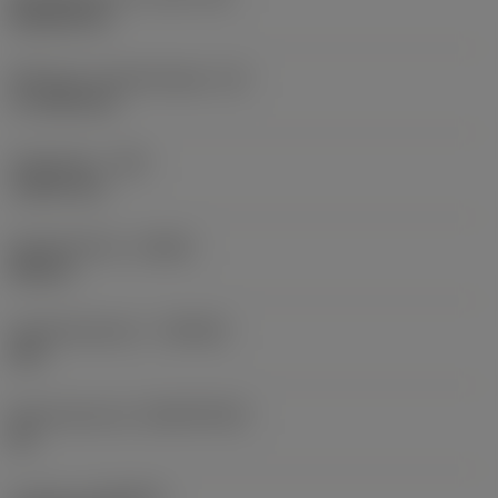
Rhombic 80
Effectieve snijkantlengte
(LE)
17,7439 mm
Hoekradius
(RE)
1,5875 mm
Spoedrichting
(HAND)
Neutral
Hardmetaalsoort
(GRADE)
235
Basismateriaal
(SUBSTRATE)
HC