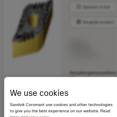
bookmark
Opslaan in lijst
balance
Vergelijk product
Lijstprijs:
33.70 EUR
Beschikbaar
Verpakkingshoeveelheid:
10
ISO: DNMG 15 06 08-
PF 1515
We use cookies
Materiaal-ID:
5725824
Sandvik Coromant use cookies and other technologies
EAN: 10621144
to give you the best experience on our website. Read
ANSI: CNMM 644-HR