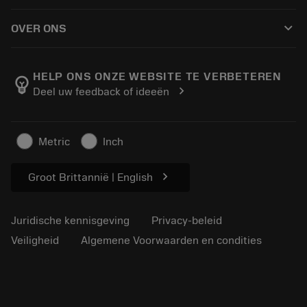
Hoe te kopen
Handleidingen en tutorials
Tailor Made
keyboard_arrow_down
OVER ONS
Bestelling
Rekenmachines en apps
Over Sandvik Coromant
Retour
Catalogi en handboeken
Manufacturing wellness
Volg uw bestelling
HELP ONS ONZE WEBSITE TE VERBETEREN
emoji_objects
chevron_right
Deel uw feedback of ideeën
Loopbaan
Vraag een offerte aan
Duurzaam ondernemen
Artikelen
Metric
Inch
Voor de pers
chevron_right
Groot Brittannië | English
Juridische kennisgeving
Privacy-beleid
Veiligheid
Algemene Voorwaarden en condities