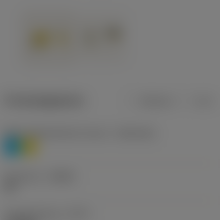
Productgegevens
Metrisch
Inch
Materiaalklassificatie niveau 1
(TMC1ISO)
P
M
Geometrie
(CBMD)
HR
Type bewerking
(CTPT)