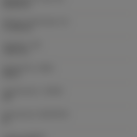
Rhombic 80
Effectieve snijkantlengte
(LE)
17,7439 mm
Hoekradius
(RE)
1,5875 mm
Spoedrichting
(HAND)
Neutral
Hardmetaalsoort
(GRADE)
235
Basismateriaal
(SUBSTRATE)
HC