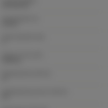
Coating
(COATING)
CVD TiCN+TiN
Wisselplaatdikte
(S)
6,35 mm
Hoofd vrijloophoek
(AN)
0 °
Gewicht van item
(WT)
0,0262 kg
Wisselplaatzitting
(SSC_M)
19
Wisselplaatzitting code inch
(SSC_N)
3/4