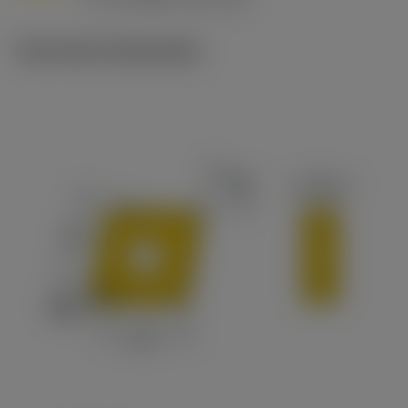
c
Technische illustraties