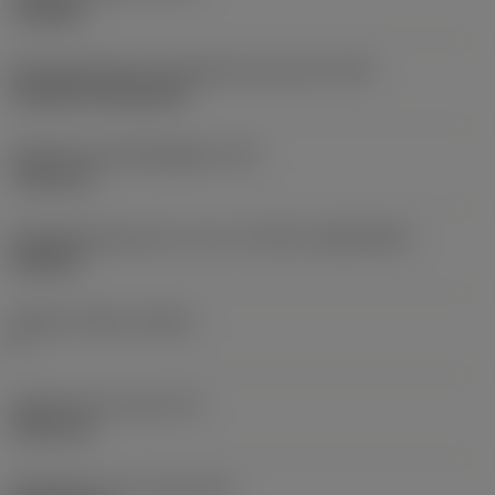
roughing
Montagestijlcode wisselplaat (metrisch)
(IFS)
Cylindrical fixing hole
Diameter bevestigingsgat
(D1)
7,925 mm
Wisselplaatgrootte en vorm
(CUTINT_SIZESHAPE)
CN1906
Snijkant telling
(CEDC)
2
Ingeschreven cirkel
(IC)
19,05 mm
Wisselplaat vorm code
(SC)