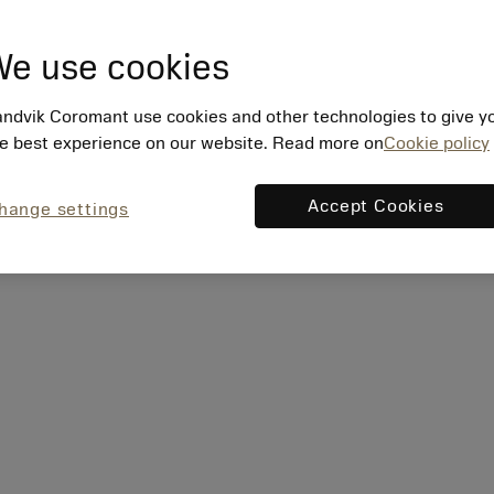
e use cookies
ndvik Coromant use cookies and other technologies to give y
e best experience on our website. Read more on
Cookie policy
Accept Cookies
hange settings