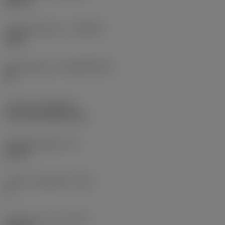
Neutral
Hardmetaalsoort
(GRADE)
S205
Basismateriaal
(SUBSTRATE)
HC
Coating
(COATING)
CVD TiCN+Al2O3+TiN
Wisselplaatdikte
(S)
0,25 in
Hoofd vrijloophoek
(AN)
0 °
Gewicht van item
(WT)