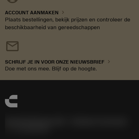
chevron_right
ACCOUNT AANMAKEN
Plaats bestellingen, bekijk prijzen en controleer de
beschikbaarheid van gereedschappen
mail
chevron_right
SCHRIJF JE IN VOOR ONZE NIEUWSBRIEF
Doe met ons mee. Blijf op de hoogte.
Sandvik Benelux B.V. - Division Coromant
phone
+31108080280