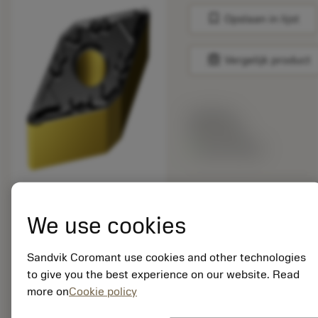
bookmark
Opslaan in lijst
balance
Vergelijk product
Lijstprijs:
25.05 EUR
Beschikbaar
Verpakkingshoeveelheid:
10
We use cookies
ISO: DNMG 15 06 12-
MF S205
Sandvik Coromant use cookies and other technologies
Materiaal-ID:
to give you the best experience on our website. Read
8003548
more on
Cookie policy
EAN:
7323225712248