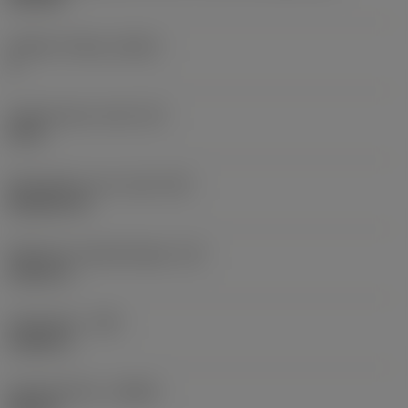
Snijkant telling
(CEDC)
4
Ingeschreven cirkel
(IC)
0,5 in
Wisselplaat vorm code
(SC)
Rhombic 55
Effectieve snijkantlengte
(LE)
0,5631 in
Hoekradius
(RE)
0,0469 in
Spoedrichting
(HAND)