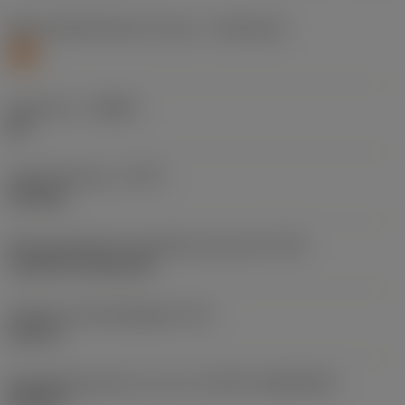
Materiaalklassificatie niveau 1
(TMC1ISO)
S
Geometrie
(CBMD)
MF
Type bewerking
(CTPT)
finishing
Montagestijlcode wisselplaat (metrisch)
(IFS)
Cylindrical fixing hole
Diameter bevestigingsgat
(D1)
0,203 in
Wisselplaatgrootte en vorm
(CUTINT_SIZESHAPE)
DN1506