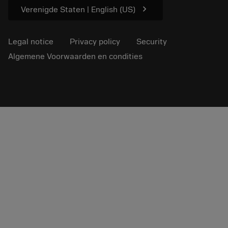
chevron_right
Verenigde Staten | English (US)
Legal notice
Privacy policy
Security
Algemene Voorwaarden en condities