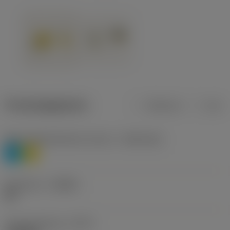
Productgegevens
Metrisch
Inch
Materiaalklassificatie niveau 1
(TMC1ISO)
P
M
Geometrie
(CBMD)
HR
Type bewerking
(CTPT)