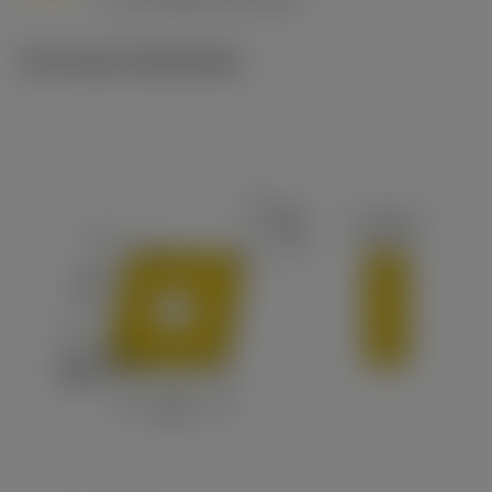
c
Technische illustraties