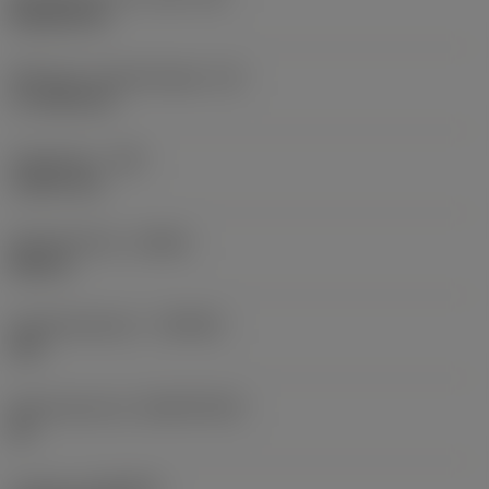
Rhombic 80
Effectieve snijkantlengte
(LE)
17,7439 mm
Hoekradius
(RE)
1,5875 mm
Spoedrichting
(HAND)
Neutral
Hardmetaalsoort
(GRADE)
235
Basismateriaal
(SUBSTRATE)
HC