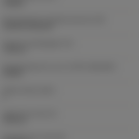
roughing
Montagestijlcode wisselplaat (metrisch)
(IFS)
Cylindrical fixing hole
Diameter bevestigingsgat
(D1)
7,925 mm
Wisselplaatgrootte en vorm
(CUTINT_SIZESHAPE)
CN1906
Snijkant telling
(CEDC)
2
Ingeschreven cirkel
(IC)
19,05 mm
Wisselplaat vorm code
(SC)