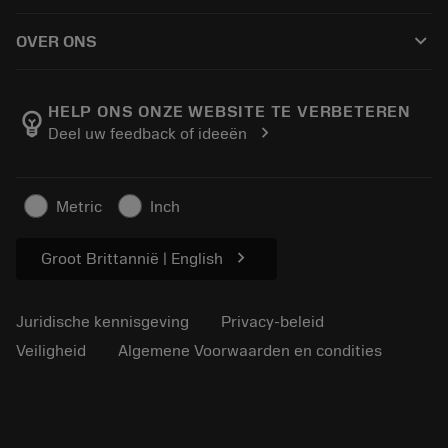
Hoe te kopen
Handleidingen en tutorials
Tailor Made
keyboard_arrow_down
OVER ONS
Bestelling
Rekenmachines en apps
Over Sandvik Coromant
Retour
Catalogi en handboeken
Manufacturing wellness
Volg uw bestelling
HELP ONS ONZE WEBSITE TE VERBETEREN
emoji_objects
chevron_right
Deel uw feedback of ideeën
Loopbaan
Vraag een offerte aan
Duurzaam ondernemen
Artikelen
Metric
Inch
Voor de pers
chevron_right
Groot Brittannië | English
Juridische kennisgeving
Privacy-beleid
Veiligheid
Algemene Voorwaarden en condities