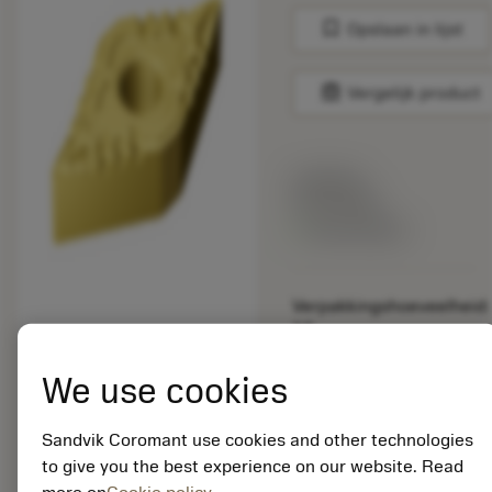
bookmark
Opslaan in lijst
balance
Vergelijk product
Lijstprijs:
33.70 EUR
Beschikbaar
Verpakkingshoeveelheid:
10
ISO: DNMG 15 06 12-
PF 1625
We use cookies
Materiaal-ID:
5725824
Sandvik Coromant use cookies and other technologies
EAN: 10621144
to give you the best experience on our website. Read
ANSI: CNMM 644-HR