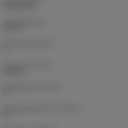
Coating
(COATING)
CVD TiCN+TiN
Wisselplaatdikte
(S)
6,35 mm
Hoofd vrijloophoek
(AN)
0 °
Gewicht van item
(WT)
0,0262 kg
Wisselplaatzitting
(SSC_M)
19
Wisselplaatzitting code inch
(SSC_N)
3/4