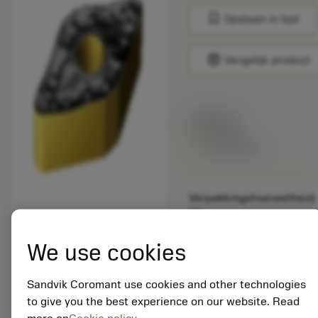
bookmark
Opslaan in lijst
balance
Vergelijk product
Lijstprijs:
33.70 EUR
Beschikbaar
Verpakkingshoeveelheid:
10
ISO: DNMM 15 06 08-
PR 4415
We use cookies
Materiaal-ID:
5725824
Sandvik Coromant use cookies and other technologies
EAN: 10621144
to give you the best experience on our website. Read
ANSI: CNMM 644-HR