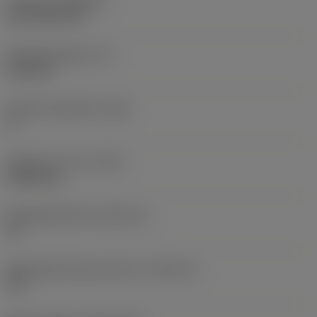
Coating
(COATING)
CVD TiCN+TiN
Wisselplaatdikte
(S)
6,35 mm
Hoofd vrijloophoek
(AN)
0 °
Gewicht van item
(WT)
0,0262 kg
Wisselplaatzitting
(SSC_M)
19
Wisselplaatzitting code inch
(SSC_N)
3/4