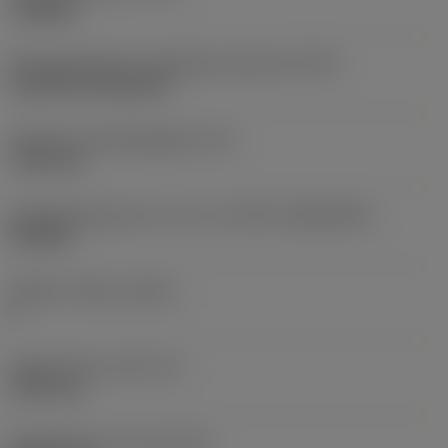
roughing
Montagestijlcode wisselplaat (metrisch)
(IFS)
Cylindrical fixing hole
Diameter bevestigingsgat
(D1)
7,925 mm
Wisselplaatgrootte en vorm
(CUTINT_SIZESHAPE)
CN1906
Snijkant telling
(CEDC)
2
Ingeschreven cirkel
(IC)
19,05 mm
Wisselplaat vorm code
(SC)