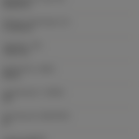
Rhombic 80
Effectieve snijkantlengte
(LE)
17,7439 mm
Hoekradius
(RE)
1,5875 mm
Spoedrichting
(HAND)
Neutral
Hardmetaalsoort
(GRADE)
235
Basismateriaal
(SUBSTRATE)
HC