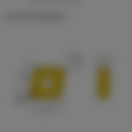
c
Technische illustraties