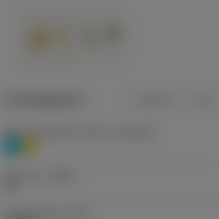
Productgegevens
Metrisch
Inch
Materiaalklassificatie niveau 1
(TMC1ISO)
P
M
Geometrie
(CBMD)
HR
Type bewerking
(CTPT)