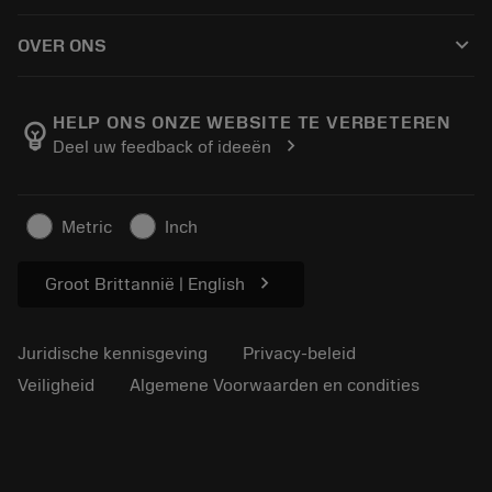
Hoe te kopen
Handleidingen en tutorials
Tailor Made
keyboard_arrow_down
OVER ONS
Bestelling
Rekenmachines en apps
Over Sandvik Coromant
Retour
Catalogi en handboeken
Manufacturing wellness
Volg uw bestelling
HELP ONS ONZE WEBSITE TE VERBETEREN
emoji_objects
chevron_right
Deel uw feedback of ideeën
Loopbaan
Vraag een offerte aan
Duurzaam ondernemen
Artikelen
Metric
Inch
Voor de pers
chevron_right
Groot Brittannië | English
Juridische kennisgeving
Privacy-beleid
Veiligheid
Algemene Voorwaarden en condities