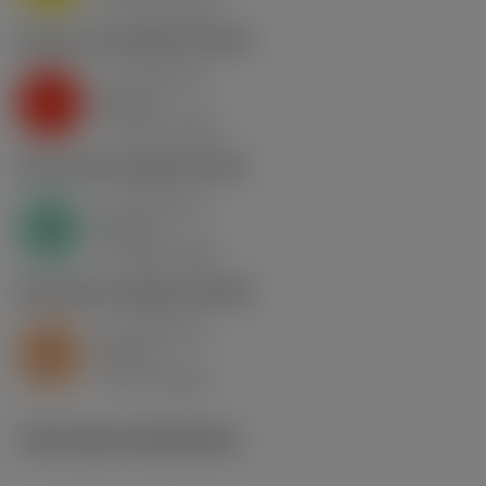
v
130 m/min
c
K2.2.C.UT
,
Hardheid: 245 HB
a
0.46 mm
p
K
nap
5
v
130 m/min
c
N1.3.C.AG
,
Hardheid: 90 HB
a
0.46 mm
p
N
nap
4
v
400 m/min
c
S2.0.Z.AG
,
Hardheid: 350 HB
a
0.46 mm
p
S
nap
5
v
15 m/min
c
Technische illustraties