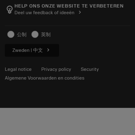
Manufacturing wellness
Track your order
HELP ONS ONZE WEBSITE TE VERBETEREN
emoji_objects
chevron_right
Deel uw feedback of ideeën
Career
Make a quotation
Sustainable business
Artikelen
公制
英制
For press
chevron_right
Zweden | 中文
Legal notice
Privacy policy
Security
Algemene Voorwaarden en condities