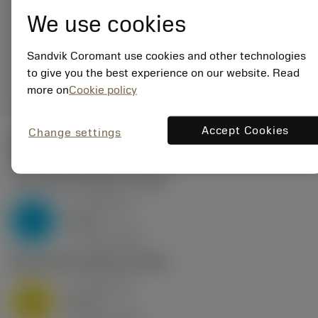
EAN: 25965643
We use cookies
ANSI: DNMX 15 04 12-
WM 4305
Sandvik Coromant use cookies and other technologies
Generieke
deployed_code
Toon 3D model
remove
add
to give you the best experience on our website. Read
weergave
shopping_cart
Voeg t
more on
Cookie policy
Accept Cookies
Change settings
Startwaarden
P2.1.Z.AN
,
Hardheid: 175 HB
a
0.46 mm
p
P
nap
4
v
160 m/min
c
M1.0.Z.AQ
,
Hardheid: 200 HB
a
0.46 mm
p
M
nap
4