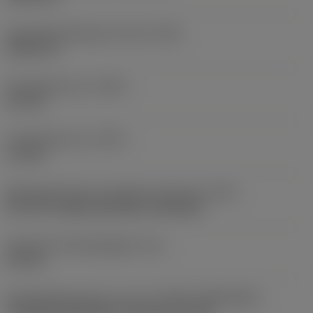
Schroefdraadhoogte verschil
(HB)
0,045 mm
Profielafstand ex
(PDX)
0,9 mm
Profielafstand ey
(PDY)
1,3 mm
Montagestijlcode wisselplaat (metrisch)
(IFS)
40°-60° countersunk hole, rail bottom
Diameter bevestigingsgat
(D1)
4,4 mm
Wisselplaatgrootte en vorm
(CUTINT_SIZESHAPE)