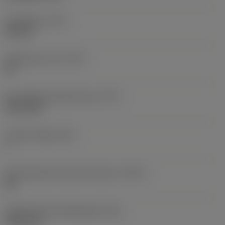
Draadtype
(TTP)
internal
Gangen per inch
(TPI)
32
Schroefdraad profiel type
(TPT)
full profile
Tanden telling
(NT)
1
Schroefdraad tolerantie klasse
(TCTR)
2B
Theoretische draadhoogte
(HA)
0,503 mm