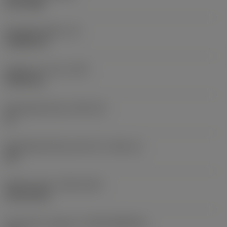
PVD TiAlN
Wisselplaatdikte
(S)
3,9688 mm
Gewicht van item
(WT)
0,0043 kg
Wisselplaatzitting
(SSC_M)
16
Wisselplaatzitting code inch
(SSC_N)
3/8
Release date
(ValFrom20)
18-02-2011
Introductie vrijgave id
(RELEASEPACK)