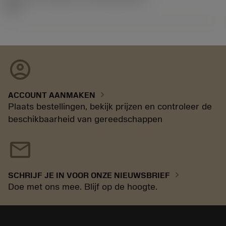
11.1
account_circle
chevron_right
ACCOUNT AANMAKEN
Plaats bestellingen, bekijk prijzen en controleer de
beschikbaarheid van gereedschappen
mail
chevron_right
SCHRIJF JE IN VOOR ONZE NIEUWSBRIEF
Doe met ons mee. Blijf op de hoogte.