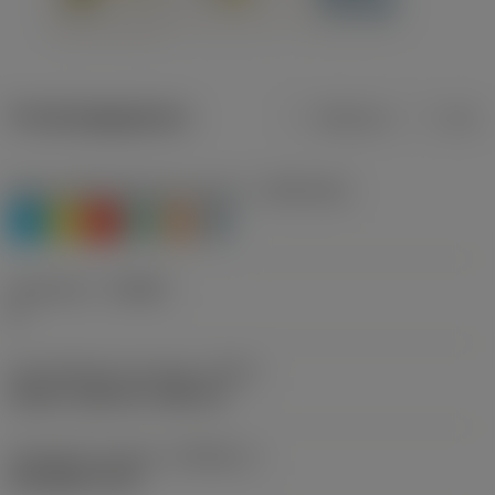
Productgegevens
Metrisch
Inch
Materiaalklassificatie niveau 1
(TMC1ISO)
P
M
K
N
S
H
Geometrie
(CBMD)
A
Schroefdraad vormtype
(THFT)
UN 60°, UNC 60°, UNF 60°
Standaard nummer
(STDNO_1)
ISO 5864-1978