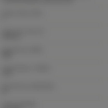
CoroThread 266/254 -internal size 16R
Snijkant telling
(CEDC)
3
Ingeschreven cirkel
(IC)
9,525 mm
Spoedrichting
(HAND)
Right
Hardmetaalsoort
(GRADE)
1125
Basismateriaal
(SUBSTRATE)
HC
Coating
(COATING)