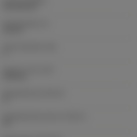
Coating
(COATING)
CVD TiCN+TiN
Wisselplaatdikte
(S)
6,35 mm
Hoofd vrijloophoek
(AN)
0 °
Gewicht van item
(WT)
0,0262 kg
Wisselplaatzitting
(SSC_M)
19
Wisselplaatzitting code inch
(SSC_N)
3/4