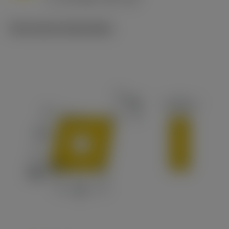
c
Technische illustraties