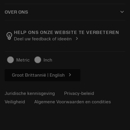
Hoe te kopen
Handleidingen en tutorials
Tailor Made
keyboard_arrow_down
OVER ONS
Bestelling
Rekenmachines en apps
Over Sandvik Coromant
Retour
Catalogi en handboeken
Manufacturing wellness
Volg uw bestelling
HELP ONS ONZE WEBSITE TE VERBETEREN
emoji_objects
chevron_right
Deel uw feedback of ideeën
Loopbaan
Vraag een offerte aan
Duurzaam ondernemen
Artikelen
Metric
Inch
Voor de pers
chevron_right
Groot Brittannië | English
Juridische kennisgeving
Privacy-beleid
Veiligheid
Algemene Voorwaarden en condities