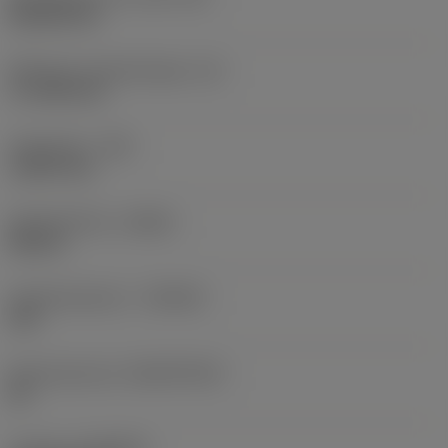
Rhombic 80
Effectieve snijkantlengte
(LE)
17,7439 mm
Hoekradius
(RE)
1,5875 mm
Spoedrichting
(HAND)
Neutral
Hardmetaalsoort
(GRADE)
235
Basismateriaal
(SUBSTRATE)
HC