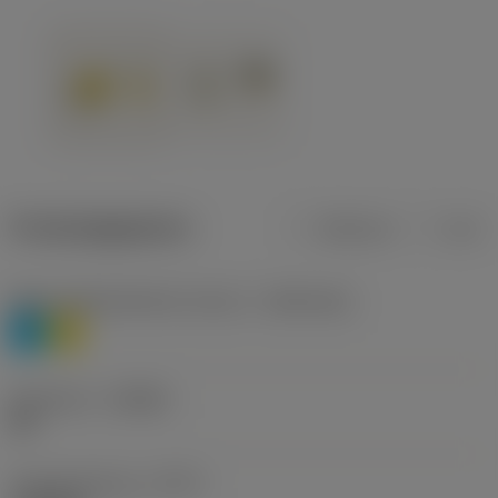
Productgegevens
Metrisch
Inch
Materiaalklassificatie niveau 1
(TMC1ISO)
P
M
Geometrie
(CBMD)
HR
Type bewerking
(CTPT)