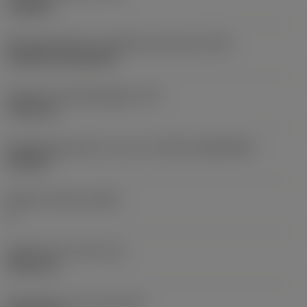
roughing
Montagestijlcode wisselplaat (metrisch)
(IFS)
Cylindrical fixing hole
Diameter bevestigingsgat
(D1)
7,925 mm
Wisselplaatgrootte en vorm
(CUTINT_SIZESHAPE)
CN1906
Snijkant telling
(CEDC)
2
Ingeschreven cirkel
(IC)
19,05 mm
Wisselplaat vorm code
(SC)