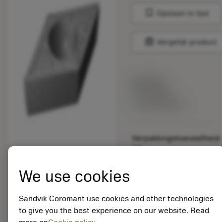
bookmark
Opslaan in lijst
balance
Vergelijk product
Lijstprijs:
33.70 EUR
Beschikbaar
Verpakkingshoeveelheid:
10
ISO: DPMT 07 02 04-
KM H13A
We use cookies
Materiaal-ID:
5725824
Sandvik Coromant use cookies and other technologies
EAN: 10621144
to give you the best experience on our website. Read
ANSI: CNMM 644-HR