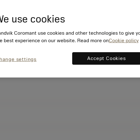
e use cookies
ndvik Coromant use cookies and other technologies to give y
e best experience on our website. Read more on
Cookie policy
Accept Cookies
hange settings