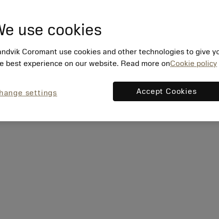
e use cookies
ndvik Coromant use cookies and other technologies to give y
e best experience on our website. Read more on
Cookie policy
Accept Cookies
hange settings