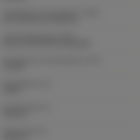
Koelmiddelinvoer uitvoeringscode
(CNSC)
axial concentric and radial entry
Type koelmiddeluitgang
(CXST)
both over and under the cutting edge
Koelmiddelinvoer schroefdraadmaat
(CNT)
G 1/8-28
Koelmiddeldruk
(CP)
150 bar
Schachtbreedte
(B)
19,05 mm
Schachthoogte
(H)
19,05 mm