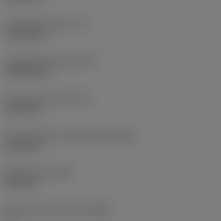
Functionele lengte
(LF)
110,28 mm
Functionele breedte
(WF)
20,6502 mm
Functionele hoogte
(HF)
19,05 mm
Hoofd onderkant offset lengte
(HBL)
41,28 mm
Bodybreedte
(WB)
10,2 mm
Spaanhoek loodrecht
(GAMO)
0 °