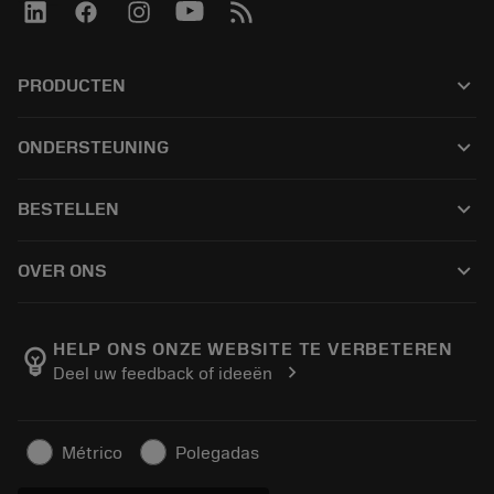
keyboard_arrow_down
PRODUCTEN
เครื่องมือทั้งหมด
keyboard_arrow_down
ONDERSTEUNING
ซอฟต์แวร์ทั้งหมด
ฝ่ายบริการลูกค้า
การรีไซเคิล
keyboard_arrow_down
BESTELLEN
ผู้จัดจำหน่ายและผู้เชี่ยวชาญ
การปรับสภาพใหม่
วิธีซื้อ
คู่มือและบทช่วยสอน
Tailor Made
keyboard_arrow_down
OVER ONS
สั่งซื้อ
เครื่องคิดเลขและแอป
เกี่ยวกับ Sandvik Coromant
ส่งคืน
แคตตาล็อกและคู่มืออ้างอิง
Manufacturing Wellness
ติดตามคำสั่งซื้อของคุณ
HELP ONS ONZE WEBSITE TE VERBETEREN
emoji_objects
chevron_right
Deel uw feedback of ideeën
อาชีพ
ทำใบเสนอราคา
ธุรกิจที่ยั่งยืน
บทความ
Métrico
Polegadas
สำหรับสื่อมวลชน