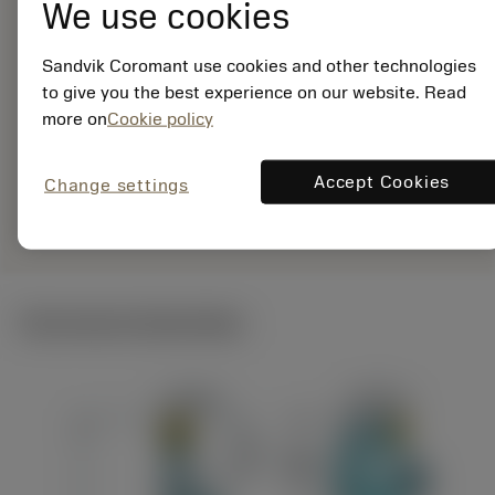
25-12XC
We use cookies
Materiaal-ID:
7960766
Sandvik Coromant use cookies and other technologies
EAN:
to give you the best experience on our website. Read
7323225520669
more on
Cookie policy
ANSI: QS-SRDCR-12-
25-12XC
Accept Cookies
Change settings
Specifieke
deployed_code
Toon 3D model
remove
add
vertegenwoordiging
shopping_cart
Voeg t
Technische illustraties