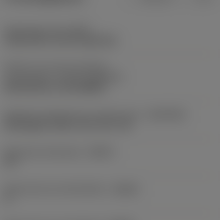
Opspantype code
(MTP)
clamp with screw through hole
Deel2 van snij-item interface-
aanduidingen
(CUTINT_MASTER)
Rail interface ( RC1204MP )
Adaptieve koppeling aan machine kant
(ADINTMS)
Rectangular shank -inch: 3/4 x 3/4
Maximale infreeshoek
(RMPX)
90 °
Body hoek aan werkstukkant
(BAWS)
0 °