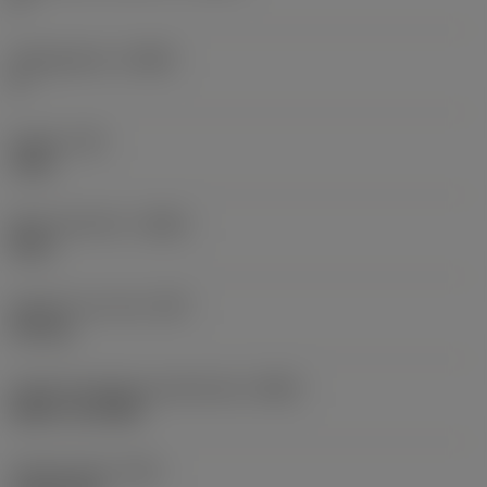
Hellingshoek
(LAMS)
0 °
Koppel
(TQ)
3 Nm
Body materiaal
(BMC)
Staal
Gewicht van item
(WT)
0,25 kg
Hoofd wisselplaat identificatie
(MIID)
RCMT 12 04 MP
Totale lengte
(OAL)