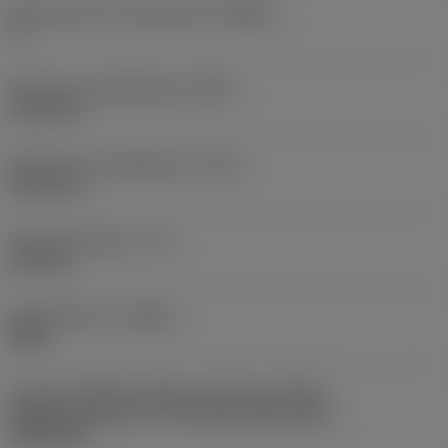
Body hoek aan machinekant
(BAMS)
0 °
Minimale uitsteeklengte
(OHN)
41,28 mm
Maximale uitsteeklengte
(OHX)
60,33 mm
Bruikbare lengte
(LU)
24,4 mm
Spoedrichting
(HAND)
Right
Code koelmiddel uitgang-uitvoering
(CXSC)
Axially concentric or off-center with nozzle,
adjustable