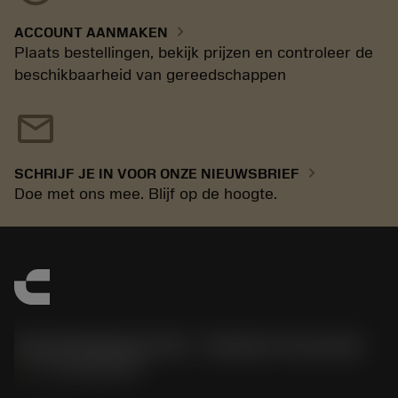
chevron_right
ACCOUNT AANMAKEN
Plaats bestellingen, bekijk prijzen en controleer de
beschikbaarheid van gereedschappen
mail
chevron_right
SCHRIJF JE IN VOOR ONZE NIEUWSBRIEF
Doe met ons mee. Blijf op de hoogte.
Sandvik Benelux B.V. - Division Coromant
phone
+31108080280