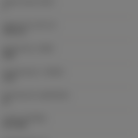
Snijkant telling
(CEDC)
3
Ingeschreven cirkel
(IC)
9,525 mm
Spoedrichting
(HAND)
Right
Hardmetaalsoort
(GRADE)
1125
Basismateriaal
(SUBSTRATE)
HC
Coating
(COATING)
PVD TiAlN