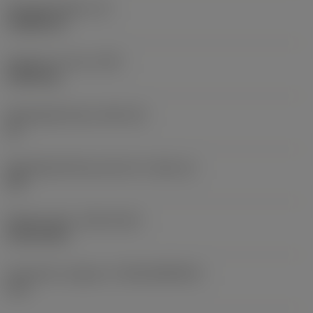
Wisselplaatdikte
(S)
3,9688 mm
Gewicht van item
(WT)
0,0043 kg
Wisselplaatzitting
(SSC_M)
16
Wisselplaatzitting code inch
(SSC_N)
3/8
Release date
(ValFrom20)
18-02-2011
Introductie vrijgave id
(RELEASEPACK)
11.1