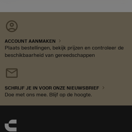
account_circle
chevron_right
ACCOUNT AANMAKEN
Plaats bestellingen, bekijk prijzen en controleer de
beschikbaarheid van gereedschappen
mail
chevron_right
SCHRIJF JE IN VOOR ONZE NIEUWSBRIEF
Doe met ons mee. Blijf op de hoogte.