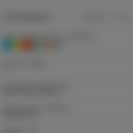
Productgegevens
Metrisch
Inch
Materiaalklassificatie niveau 1
(TMC1ISO)
P
M
K
N
S
H
Geometrie
(CBMD)
A
Schroefdraad vormtype
(THFT)
UN 60°, UNC 60°, UNF 60°
Standaard nummer
(STDNO_1)
ISO 5864-1978
Draadtype
(TTP)