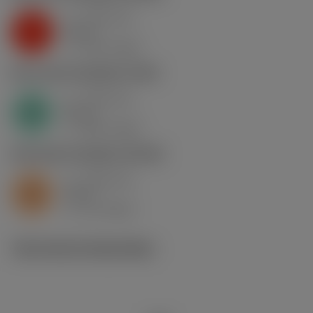
a
0.46 mm
p
K
nap
5
v
130 m/min
c
N1.3.C.AG
,
Hardheid: 90 HB
a
0.46 mm
p
N
nap
4
v
400 m/min
c
S2.0.Z.AG
,
Hardheid: 350 HB
a
0.46 mm
p
S
nap
5
v
15 m/min
c
Technische illustraties