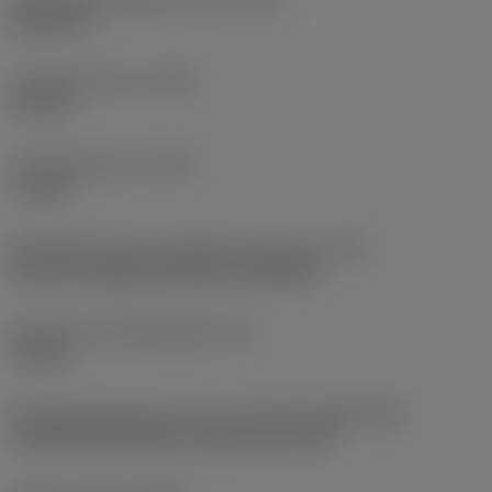
0,045 mm
Profielafstand ex
(PDX)
0,9 mm
Profielafstand ey
(PDY)
1,3 mm
Montagestijlcode wisselplaat (metrisch)
(IFS)
40°-60° countersunk hole, rail bottom
Diameter bevestigingsgat
(D1)
4,4 mm
Wisselplaatgrootte en vorm
(CUTINT_SIZESHAPE)
CoroThread 266/254 -internal size 16R