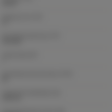
internal
Gangen per inch
(TPI)
32
Schroefdraad profiel type
(TPT)
full profile
Tanden telling
(NT)
1
Schroefdraad tolerantie klasse
(TCTR)
2B
Theoretische draadhoogte
(HA)
0,503 mm
Schroefdraadhoogte verschil
(HB)