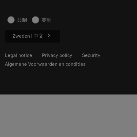
Sustainable business
Artikelen
公制
英制
For press
chevron_right
Zweden | 中文
Legal notice
Privacy policy
Security
Algemene Voorwaarden en condities