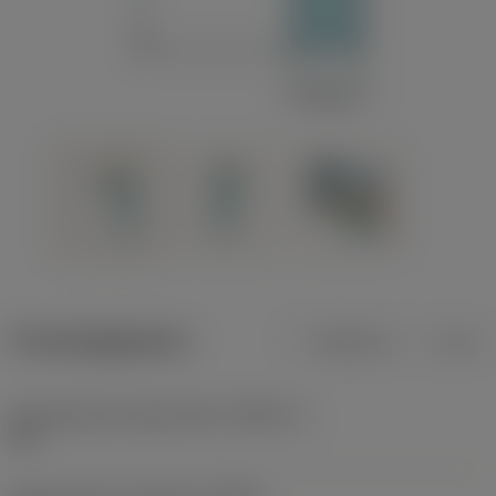
Productgegevens
Metrisch
Inch
Gereedschap snijkanthoek
(KAPR_1)
95 °