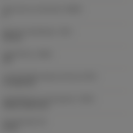
Body hoek aan machinekant
(BAMS)
0 °
Maximale uitsteeklengte
(OHX)
34,3 mm
Spoedrichting
(HAND)
Left
Code koelmiddel uitgang-uitvoering
(CXSC)
no coolant exit
Koelmiddelinvoer uitvoeringscode
(CNSC)
without coolant entry
Schachtbreedte
(B)
32 mm