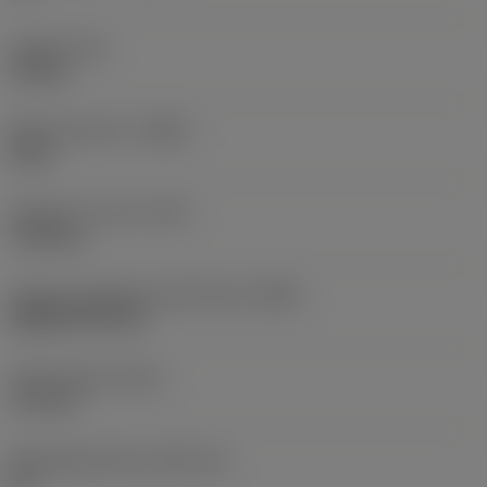
Koppel
(TQ)
3,9 Nm
Body materiaal
(BMC)
Staal
Gewicht van item
(WT)
1,325 kg
Hoofd wisselplaat identificatie
(MIID)
WNMG 08 04 08
Totale lengte
(OAL)
170 mm
Wisselplaatzitting
(SSC_M)
08