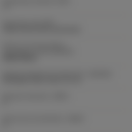
Gereedschap instelhoek
(PSIR)
-5 °
Opspantype code
(MTP)
clamp on top of insert and into hole
Deel2 van snij-item interface-
aanduidingen
(CUTINT_MASTER)
WNMG 080408
Adaptieve koppeling aan machine kant
(ADINTMS)
Rectangular shank -metric: 32 x 32
Maximale infreeshoek
(RMPX)
0 °
Body hoek aan werkstukkant
(BAWS)
0 °