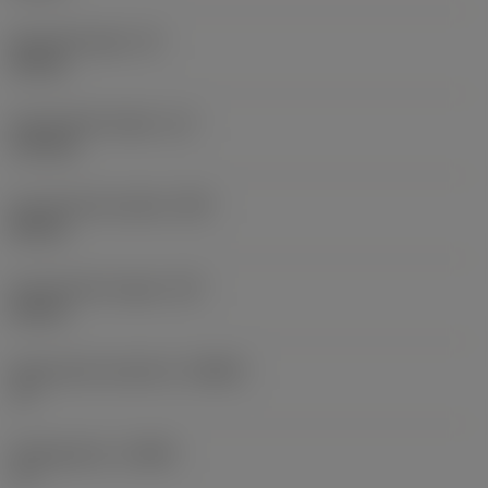
Schachthoogte
(H)
32 mm
Functionele lengte
(LF)
170 mm
Functionele breedte
(WF)
40 mm
Functionele hoogte
(HF)
32 mm
Spaanhoek loodrecht
(GAMO)
-6 °
Hellingshoek
(LAMS)
-6 °