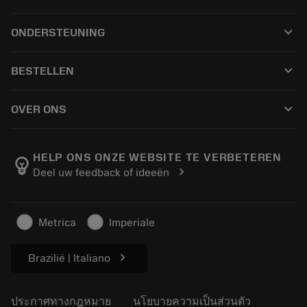
เครื่องมือทั้งหมด
keyboard_arrow_down
ONDERSTEUNING
ซอฟต์แวร์ทั้งหมด
ฝ่ายบริการลูกค้า
การรีไซเคิล
keyboard_arrow_down
BESTELLEN
ผู้จัดจำหน่ายและผู้เชี่ยวชาญ
การปรับสภาพใหม่
วิธีซื้อ
คู่มือและบทช่วยสอน
Tailor Made
keyboard_arrow_down
OVER ONS
สั่งซื้อ
เครื่องคิดเลขและแอป
เกี่ยวกับ Sandvik Coromant
ส่งคืน
แคตตาล็อกและคู่มืออ้างอิง
Manufacturing Wellness
ติดตามคำสั่งซื้อของคุณ
HELP ONS ONZE WEBSITE TE VERBETEREN
emoji_objects
chevron_right
Deel uw feedback of ideeën
อาชีพ
ทำใบเสนอราคา
ธุรกิจที่ยั่งยืน
บทความ
Metrica
Imperiale
สำหรับสื่อมวลชน
chevron_right
Brazilië | Italiano
ประกาศทางกฎหมาย
นโยบายความเป็นส่วนตัว