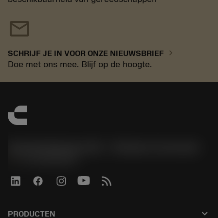
mail
chevron_right
SCHRIJF JE IN VOOR ONZE NIEUWSBRIEF
Doe met ons mee. Blijf op de hoogte.
Sandvik Benelux B.V. - Division Coromant
phone
+31108080280
keyboard_arrow_down
PRODUCTEN