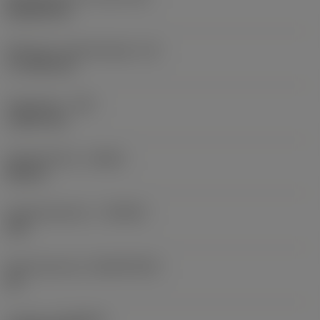
Rhombic 80
Effectieve snijkantlengte
(LE)
17,7439 mm
Hoekradius
(RE)
1,5875 mm
Spoedrichting
(HAND)
Neutral
Hardmetaalsoort
(GRADE)
235
Basismateriaal
(SUBSTRATE)
HC