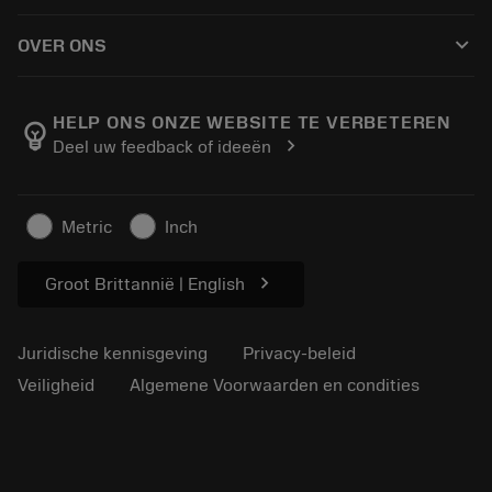
Hoe te kopen
Handleidingen en tutorials
Tailor Made
keyboard_arrow_down
OVER ONS
Bestelling
Rekenmachines en apps
Over Sandvik Coromant
Retour
Catalogi en handboeken
Manufacturing wellness
Volg uw bestelling
HELP ONS ONZE WEBSITE TE VERBETEREN
emoji_objects
chevron_right
Deel uw feedback of ideeën
Loopbaan
Vraag een offerte aan
Duurzaam ondernemen
Artikelen
Metric
Inch
Voor de pers
chevron_right
Groot Brittannië | English
Juridische kennisgeving
Privacy-beleid
Veiligheid
Algemene Voorwaarden en condities