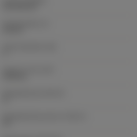
Coating
(COATING)
CVD TiCN+TiN
Wisselplaatdikte
(S)
6,35 mm
Hoofd vrijloophoek
(AN)
0 °
Gewicht van item
(WT)
0,0262 kg
Wisselplaatzitting
(SSC_M)
19
Wisselplaatzitting code inch
(SSC_N)
3/4