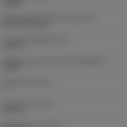
roughing
Montagestijlcode wisselplaat (metrisch)
(IFS)
Cylindrical fixing hole
Diameter bevestigingsgat
(D1)
7,925 mm
Wisselplaatgrootte en vorm
(CUTINT_SIZESHAPE)
CN1906
Snijkant telling
(CEDC)
2
Ingeschreven cirkel
(IC)
19,05 mm
Wisselplaat vorm code
(SC)