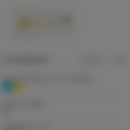
Productgegevens
Metrisch
Inch
Materiaalklassificatie niveau 1
(TMC1ISO)
P
M
Geometrie
(CBMD)
HR
Type bewerking
(CTPT)