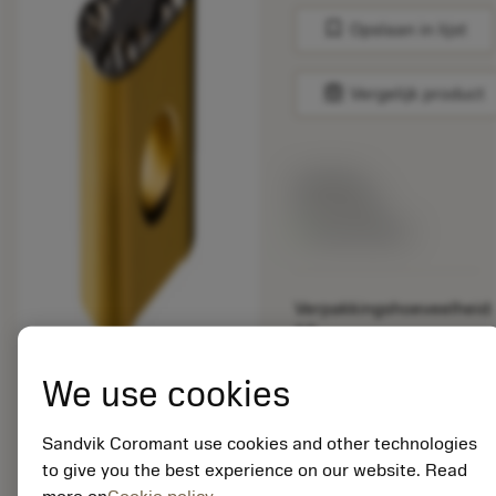
bookmark
Opslaan in lijst
balance
Vergelijk product
Lijstprijs:
33.70 EUR
Beschikbaar
Verpakkingshoeveelheid:
10
ISO: LNMX 30 19 40-
PM 4425
We use cookies
Materiaal-ID:
5725824
Sandvik Coromant use cookies and other technologies
EAN: 10621144
to give you the best experience on our website. Read
ANSI: CNMM 644-HR