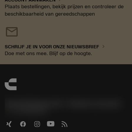
Plaats bestellingen, bekijk prijzen en controleer de
beschikbaarheid van gereedschappen
mail
chevron_right
SCHRIJF JE IN VOOR ONZE NIEUWSBRIEF
Doe met ons mee. Blijf op de hoogte.
Sandvik Benelux B.V. - Division Coromant
phone
+31108080280