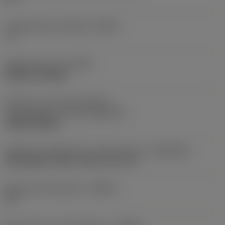
Gereedschap instelhoek
(PSIR)
-3 °
Opspantype code
(MTP)
Wedge clamping
Deel2 van snij-item interface-
aanduidingen
(CUTINT_MASTER)
TNMG 220408
Adaptieve koppeling aan machine kant
(ADINTMS)
Rectangular shank -metric: 25 x 25
Maximale infreeshoek
(RMPX)
22 °