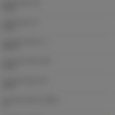
Schachtbreedte
(B)
25 mm
Schachthoogte
(H)
25 mm
Functionele lengte
(LF)
150 mm
Functionele breedte
(WF)
32 mm
Functionele hoogte
(HF)
25 mm
Spaanhoek loodrecht
(GAMO)
-6 °