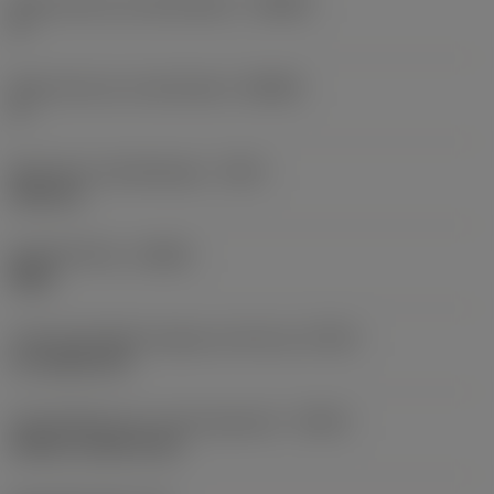
Body hoek aan werkstukkant
(BAWS)
0 °
Body hoek aan machinekant
(BAMS)
0 °
Maximale uitsteeklengte
(OHX)
34,8 mm
Spoedrichting
(HAND)
Right
Code koelmiddel uitgang-uitvoering
(CXSC)
no coolant exit
Koelmiddelinvoer uitvoeringscode
(CNSC)
without coolant entry