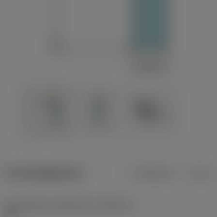
Productgegevens
Metrisch
Inch
Gereedschap snijkanthoek
(KAPR_1)
93 °