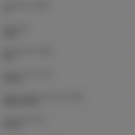
Hellingshoek
(LAMS)
-6 °
Koppel
(TQ)
4,5 Nm
Body materiaal
(BMC)
Staal
Gewicht van item
(WT)
0,756 kg
Hoofd wisselplaat identificatie
(MIID)
TNMG 22 04 08
Totale lengte
(OAL)
150 mm