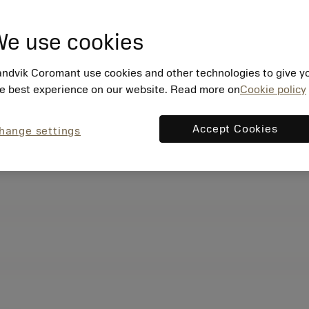
e use cookies
ndvik Coromant use cookies and other technologies to give y
e best experience on our website. Read more on
Cookie policy
Accept Cookies
hange settings