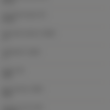
40 mm
Functionele hoogte
(HF)
32 mm
Spaanhoek loodrecht
(GAMO)
-6 °
Hellingshoek
(LAMS)
-6 °
Koppel
(TQ)
5 Nm
Body materiaal
(BMC)
Staal
Gewicht van item
(WT)