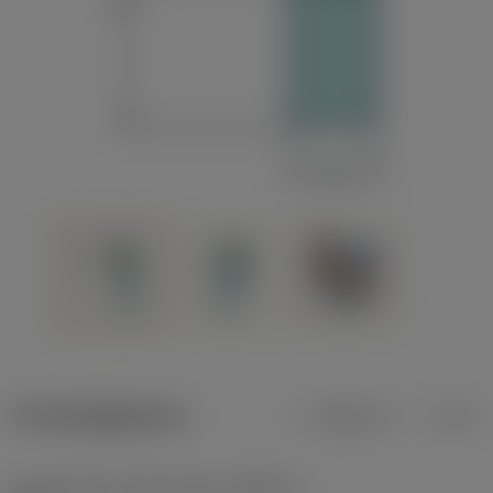
Productgegevens
Metrisch
Inch
Gereedschap snijkanthoek
(KAPR_1)