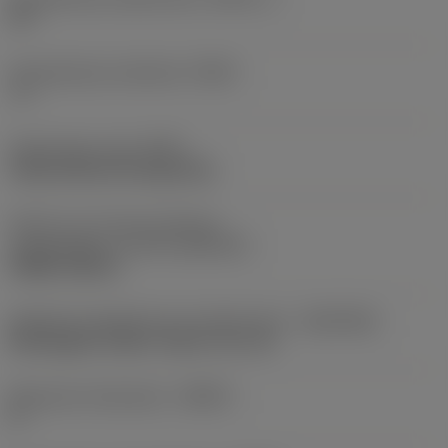
95 °
Gereedschap instelhoek
(PSIR)
-5 °
Opspantype code
(MTP)
clamp with pin through hole
Deel2 van snij-item interface-
aanduidingen
(CUTINT_MASTER)
CNMG 160612
Adaptieve koppeling aan machine kant
(ADINTMS)
Rectangular shank -metric: 32 x 32
Maximale infreeshoek
(RMPX)
0 °