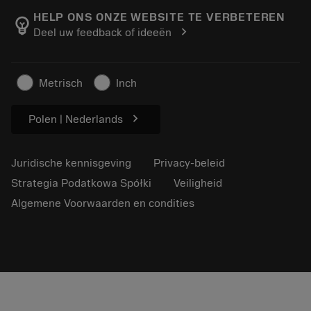
Manufacturing wellness
Volg uw bestelling
HELP ONS ONZE WEBSITE TE VERBETEREN
emoji_objects
chevron_right
Deel uw feedback of ideeën
Loopbaan
Vraag een offerte aan
Duurzaam ondernemen
Artikelen
Metrisch
Inch
Voor de pers
chevron_right
Polen | Nederlands
Juridische kennisgeving
Privacy-beleid
Strategia Podatkowa Spółki
Veiligheid
Algemene Voorwaarden en condities