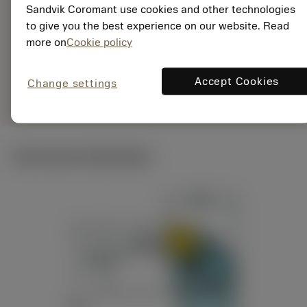
6188447
Sandvik Coromant use cookies and other technologies
EAN: 26188447
to give you the best experience on our website. Read
ANSI: PCLNR 3232P
more on
Cookie policy
16HP
Specifieke
deployed_code
Toon 3D model
Accept Cookies
Change settings
remove
add
vertegenwoordiging
shopping_cart
Voeg t
Technische illustraties