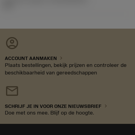
12.2
account_circle
chevron_right
ACCOUNT AANMAKEN
Plaats bestellingen, bekijk prijzen en controleer de
beschikbaarheid van gereedschappen
mail
chevron_right
SCHRIJF JE IN VOOR ONZE NIEUWSBRIEF
Doe met ons mee. Blijf op de hoogte.