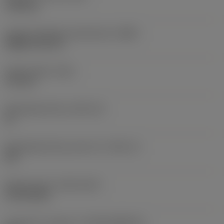
1,369 kg
Hoofd wisselplaat identificatie
(MIID)
CNMG 16 06 12
Totale lengte
(OAL)
170 mm
Wisselplaatzitting
(SSC_M)
16
Wisselplaatzitting code inch
(SSC_N)
5/8
Release date
(ValFrom20)
19-09-2012
Introductie vrijgave id
(RELEASEPACK)