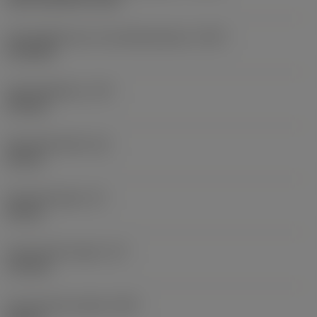
Koelmiddelinvoer schroefdraadmaat
(CNT)
G 1/8-28
Koelmiddeldruk
(CP)
275 bar
Schachtbreedte
(B)
32 mm
Schachthoogte
(H)
32 mm
Functionele lengte
(LF)
170 mm
Functionele breedte
(WF)