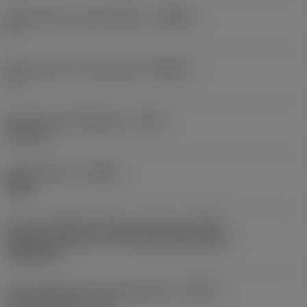
Body hoek aan werkstukkant
(BAWS)
0 °
Body hoek aan machinekant
(BAMS)
0 °
Maximale uitsteeklengte
(OHX)
33,9 mm
Spoedrichting
(HAND)
Right
Code koelmiddel uitgang-uitvoering
(CXSC)
Axially concentric or off-center with nozzle,
adjustable
Koelmiddelinvoer uitvoeringscode
(CNSC)
axial concentric entry