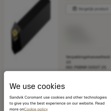
balance
Vergelijk product
Lijstprijs:
33.70 EUR
Beschikbaar
Verpakkingshoeveelheid:
10
ISO: PSBNR 5050T 25
Materiaal-ID:
5725824
We use cookies
EAN: 10621144
ANSI: CNMM 644-HR
Sandvik Coromant use cookies and other technologies
235
to give you the best experience on our website. Read
Generieke
more on
Cookie policy