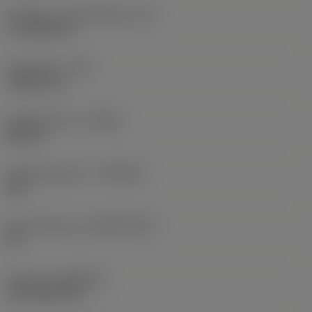
Effectieve snijkantlengte
(LE)
17,7439 mm
Hoekradius
(RE)
1,5875 mm
Spoedrichting
(HAND)
Neutral
Hardmetaalsoort
(GRADE)
235
Basismateriaal
(SUBSTRATE)
HC
Coating
(COATING)
CVD TiCN+TiN