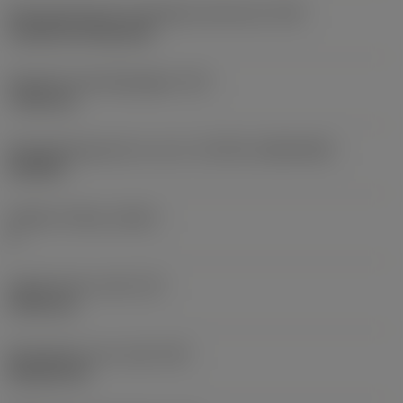
Montagestijlcode wisselplaat (metrisch)
(IFS)
Cylindrical fixing hole
Diameter bevestigingsgat
(D1)
7,925 mm
Wisselplaatgrootte en vorm
(CUTINT_SIZESHAPE)
CN1906
Snijkant telling
(CEDC)
2
Ingeschreven cirkel
(IC)
19,05 mm
Wisselplaat vorm code
(SC)
Rhombic 80