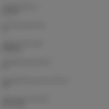
Wisselplaatdikte
(S)
6,35 mm
Hoofd vrijloophoek
(AN)
0 °
Gewicht van item
(WT)
0,0262 kg
Wisselplaatzitting
(SSC_M)
19
Wisselplaatzitting code inch
(SSC_N)
3/4
Release date
(ValFrom20)
02-11-1992