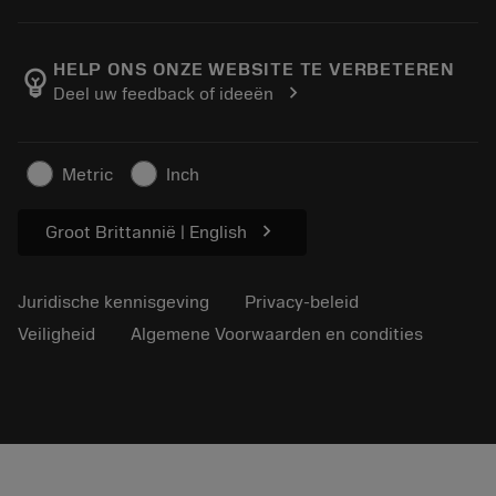
Bestelling
Rekenmachines en apps
Over Sandvik Coromant
Retour
Catalogi en handboeken
Manufacturing wellness
Volg uw bestelling
HELP ONS ONZE WEBSITE TE VERBETEREN
emoji_objects
chevron_right
Deel uw feedback of ideeën
Loopbaan
Vraag een offerte aan
Duurzaam ondernemen
Artikelen
Metric
Inch
Voor de pers
chevron_right
Groot Brittannië | English
Juridische kennisgeving
Privacy-beleid
Veiligheid
Algemene Voorwaarden en condities