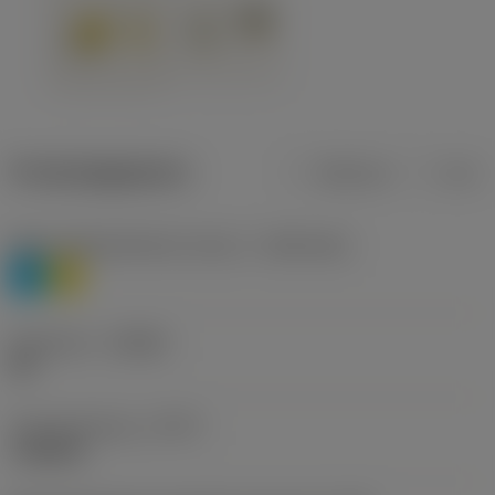
Productgegevens
Metrisch
Inch
Materiaalklassificatie niveau 1
(TMC1ISO)
P
M
Geometrie
(CBMD)
HR
Type bewerking
(CTPT)
roughing