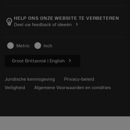
Bestelling
Rekenmachines en apps
Over Sandvik Coromant
Retour
Catalogi en handboeken
Manufacturing wellness
Volg uw bestelling
HELP ONS ONZE WEBSITE TE VERBETEREN
emoji_objects
chevron_right
Deel uw feedback of ideeën
Loopbaan
Vraag een offerte aan
Duurzaam ondernemen
Artikelen
Metric
Inch
Voor de pers
chevron_right
Groot Brittannië | English
Juridische kennisgeving
Privacy-beleid
Veiligheid
Algemene Voorwaarden en condities