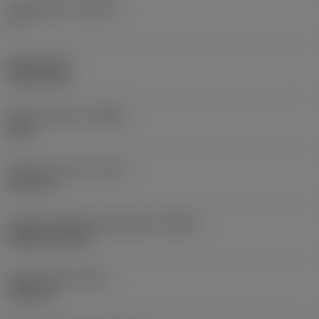
Hellingshoek
(LAMS)
-6 °
Koppel
(TQ)
3,6878 ftlbf
Body materiaal
(BMC)
Staal
Gewicht van item
(WT)
1,5917 lb
Hoofd wisselplaat identificatie
(MIID)
TNMG 22 04 08
Totale lengte
(OAL)
5,9055 in