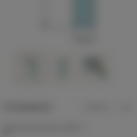
Productgegevens
Metrisch
Inch
Gereedschap snijkanthoek
(KAPR_1)
91 °