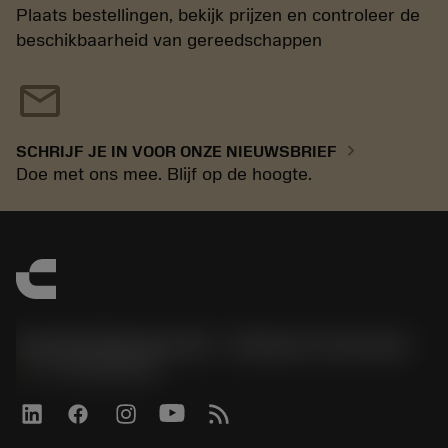
Plaats bestellingen, bekijk prijzen en controleer de
beschikbaarheid van gereedschappen
mail
chevron_right
SCHRIJF JE IN VOOR ONZE NIEUWSBRIEF
Doe met ons mee. Blijf op de hoogte.
Sandvik Benelux B.V. - Division Coromant
phone
+31108080280