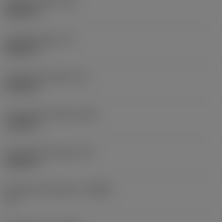
Schachtbreedte
(B)
0,9843 in
Schachthoogte
(H)
0,9843 in
Functionele lengte
(LF)
5,9055 in
Functionele breedte
(WF)
1,2598 in
Functionele hoogte
(HF)
0,9843 in
Spaanhoek loodrecht
(GAMO)
-6 °