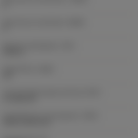
0 °
Body hoek aan machinekant
(BAMS)
0 °
Maximale uitsteeklengte
(OHX)
0,9921 in
Spoedrichting
(HAND)
Left
Code koelmiddel uitgang-uitvoering
(CXSC)
no coolant exit
Koelmiddelinvoer uitvoeringscode
(CNSC)
without coolant entry