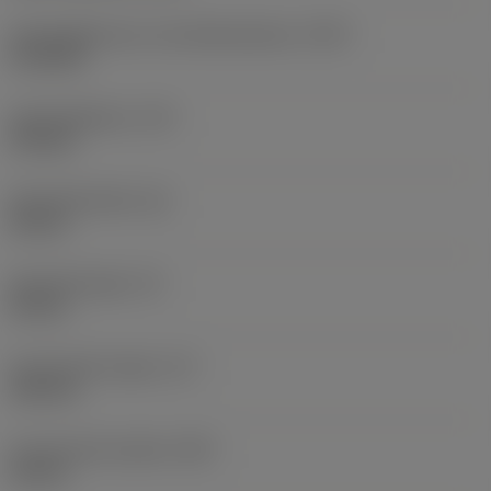
Koelmiddelinvoer schroefdraadmaat
(CNT)
G 1/8-28
Koelmiddeldruk
(CP)
275 bar
Schachtbreedte
(B)
25 mm
Schachthoogte
(H)
25 mm
Functionele lengte
(LF)
150 mm
Functionele breedte
(WF)
32 mm