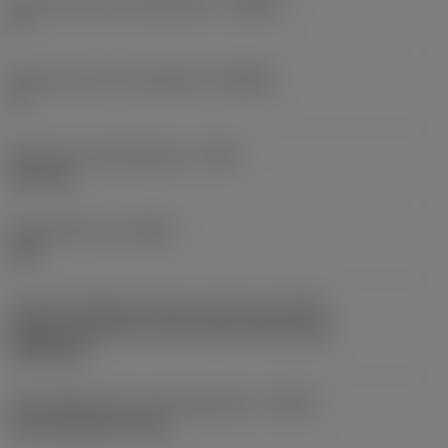
Body hoek aan werkstukkant
(BAWS)
0 °
Body hoek aan machinekant
(BAMS)
0 °
Maximale uitsteeklengte
(OHX)
23,9 mm
Spoedrichting
(HAND)
Left
Code koelmiddel uitgang-uitvoering
(CXSC)
Axially concentric or off-center with nozzle,
adjustable
Koelmiddelinvoer uitvoeringscode
(CNSC)
axial concentric entry