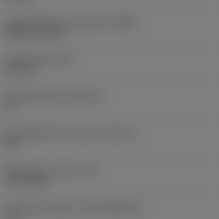
Hoofd wisselplaat identificatie
(MIID)
TNMG 16 04 08
Totale lengte
(OAL)
150 mm
Wisselplaatzitting
(SSC_M)
16
Wisselplaatzitting code inch
(SSC_N)
3/8
Release date
(ValFrom20)
19-09-2012
Introductie vrijgave id
(RELEASEPACK)
12.2