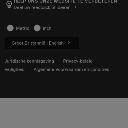
Manufacturing wellness
Volg uw bestelling
HELP ONS ONZE WEBSITE TE VERBETEREN
emoji_objects
chevron_right
Deel uw feedback of ideeën
Loopbaan
Vraag een offerte aan
Duurzaam ondernemen
Artikelen
Metric
Inch
Voor de pers
chevron_right
Groot Brittannië | English
Juridische kennisgeving
Privacy-beleid
Veiligheid
Algemene Voorwaarden en condities