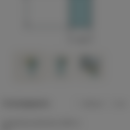
Productgegevens
Metrisch
Inch
Gereedschap snijkanthoek
(KAPR_1)
91 °