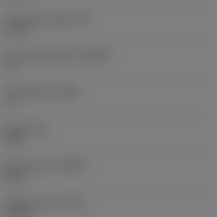
Functionele hoogte
(HF)
25 mm
Spaanhoek loodrecht
(GAMO)
-6 °
Hellingshoek
(LAMS)
-6 °
Koppel
(TQ)
2 Nm
Body materiaal
(BMC)
Staal
Gewicht van item
(WT)
0,74 kg