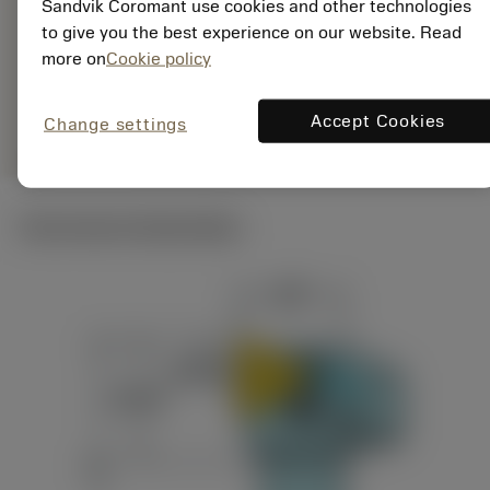
Sandvik Coromant use cookies and other technologies
EAN: 26188472
to give you the best experience on our website. Read
ANSI: PTGNL 2525M
16HP
more on
Cookie policy
Specifieke
deployed_code
Toon 3D model
remove
add
vertegenwoordiging
shopping_cart
Voeg t
Accept Cookies
Change settings
Technische illustraties