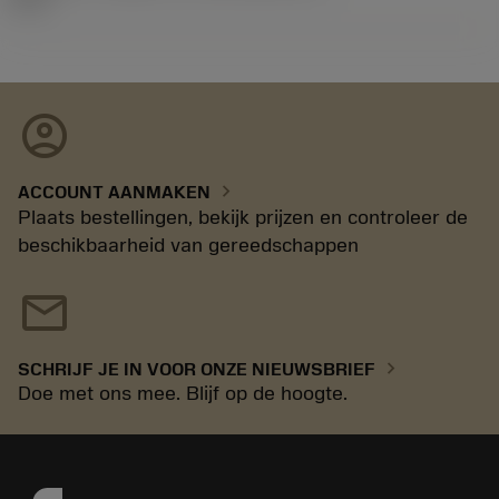
account_circle
chevron_right
ACCOUNT AANMAKEN
Plaats bestellingen, bekijk prijzen en controleer de
beschikbaarheid van gereedschappen
mail
chevron_right
SCHRIJF JE IN VOOR ONZE NIEUWSBRIEF
Doe met ons mee. Blijf op de hoogte.