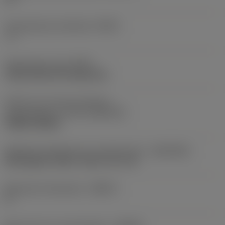
Gereedschap instelhoek
(PSIR)
-1 °
Opspantype code
(MTP)
clamp with pin through hole
Deel2 van snij-item interface-
aanduidingen
(CUTINT_MASTER)
TNMG 160408
Adaptieve koppeling aan machine kant
(ADINTMS)
Rectangular shank -metric: 25 x 25
Maximale infreeshoek
(RMPX)
0 °